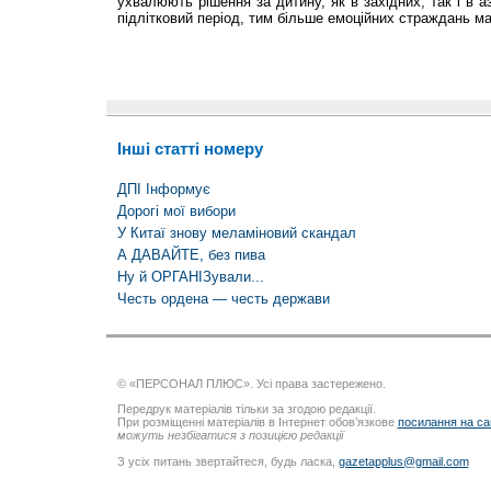
ухвалюють рішення за дитину, як в західних, так і в а
підлітковий період, тим більше емоційних страждань ма
Інші статті номеру
ДПІ Інформує
Дорогі мої вибори
У Китаї знову меламіновий скандал
А ДАВАЙТЕ, без пива
Ну й ОРГАНІЗували...
Честь ордена — честь держави
© «ПЕРСОНАЛ ПЛЮС». Усі права застережено.
Передрук матеріалів тільки за згодою редакції.
При розміщенні матеріалів в Інтернет обов’язкове
посилання на са
можуть незбігатися з позицією редакції
З усіх питань звертайтеся, будь ласка,
gazetapplus@gmail.com