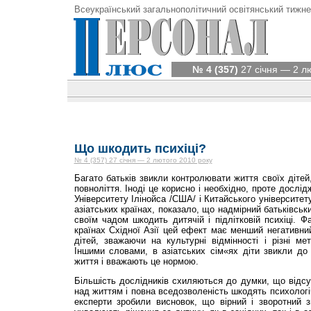
Всеукраїнський загальнополітичний освітянський тижне
№ 4 (357)
27 січня — 2 л
Що шкодить психіці?
№ 4 (357) 27 січня — 2 лютого 2010 року
Багато батьків звикли контролювати життя своїх дітей
повноліття. Іноді це корисно і необхідно, проте дослі
Університету Ілінойса /США/ і Китайського університету
азіатських країнах, показало, що надмірний батьківськ
своїм чадом шкодить дитячій і підлітковій психіці. Ф
країнах Східної Азії цей ефект має менший негативни
дітей, зважаючи на культурні відмінності і різні ме
Іншими словами, в азіатських сім«ях діти звикли до 
життя і вважають це нормою.
Більшість дослідників схиляються до думки, що відсу
над життям і повна вседозволеність шкодять психологі
експерти зробили висновок, що вірний і зворотний 