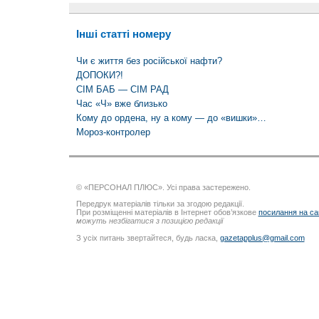
Інші статті номеру
Чи є життя без російської нафти?
ДОПОКИ?!
СІМ БАБ — СІМ РАД
Час «Ч» вже близько
Кому до ордена, ну а кому — до «вишки»…
Мороз-контролер
© «ПЕРСОНАЛ ПЛЮС». Усі права застережено.
Передрук матеріалів тільки за згодою редакції.
При розміщенні матеріалів в Інтернет обов’язкове
посилання на са
можуть незбігатися з позицією редакції
З усіх питань звертайтеся, будь ласка,
gazetapplus@gmail.com