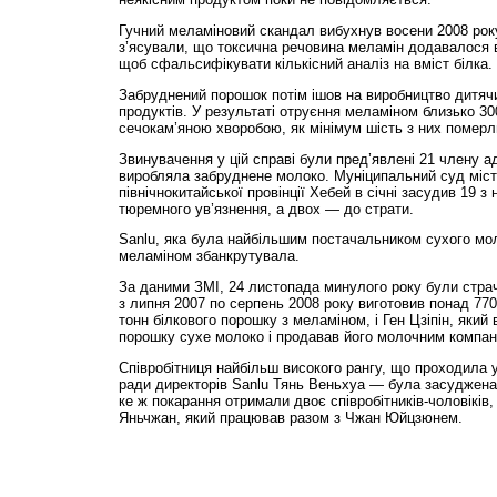
Гучний меламіновий скандал вибухнув восени 2008 року
з’ясували, що токсична речовина меламін додавалося 
щоб сфальсифікувати кількісний аналіз на вміст білка.
Забруднений порошок потім ішов на виробництво дитячи
продуктів. У результаті отруєння меламіном близько 30
сечока­м’яною хворобою, як міні­мум шість з них померл
Звинувачення у цій справі були пред’явлені 21 члену ад
виробляла забруднене молоко. Муніципальний суд міс
північнокитайської провінції Хебей в січні засудив 19 з 
тюремного ув’язнення, а двох — до страти.
Sanlu, яка була найбільшим постачальником сухого мол
меламіном збанкрутувала.
За даними ЗМІ, 24 листопада минулого року були стра
з липня 2007 по серпень 2008 року виготовив понад 770
тонн білкового порошку з меламіном, і Ген Цзіпін, який 
порошку сухе молоко і продавав його молочним компан
Співробітниця най­більш високого рангу, що проходила 
ради директорів Sanlu Тянь Веньхуа — була засуджена 
ке ж покарання отримали двоє співробітників-чоловіків,
Яньчжан, який працював разом з Чжан Юйцзюнем.