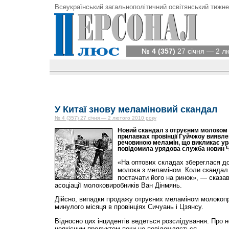
Всеукраїнський загальнополітичний освітянський тижне
№ 4 (357)
27 січня — 2 л
У Китаї знову меламіновий скандал
№ 4 (357) 27 січня — 2 лютого 2010 року
Новий скандал з отруєним молоком р
прилавках провінції Гуйчжоу виявле
речовиною меламін, що викликає ур
повідомила урядова служба новин Ч
«На оптових складах збереглася до
молока з меламіном. Коли скандал 
постачати його на ринок», — сказав
асоціації молоковиробників Ван Дінмянь.
Дійсно, випадки продажу отруєних меламіном молокопр
минулого місяця в провінціях Сичуань і Цзянсу.
Відносно цих інцидентів ведеться розслідування. Про 
неякісним продуктом поки не повідомляється.