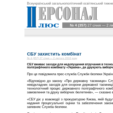
Всеукраїнський загальнополітичний освітянський тижне
№ 4 (357)
27 січня — 2 л
СБУ захистить комбінат
№ 4 (357) 27 січня — 2 лютого 2010 року
СБУ вживає заходи для недопущення втручання в техно
поліграфічного комбінату «Україна», де друкують виборч
Про це повідомила прес-служба Служби безпеки Україн
«Відповідно до закону «Про державну таємницю» Сл
невідкладних заходів для охорони державної таємниц
технологічний процес державного поліграфічного комб
замовлення та друку виборчих бюлетенів», — сказано в
«СБУ діє у взаємодії з прокуратурою Києва, якій буду
надання процесуальної оцінки та забезпечення закон
запевняє Служба безпеки.