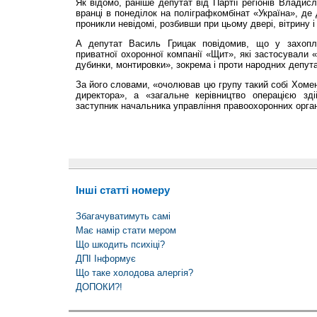
Як відомо, раніше депутат від Партії регіонів Владис
вранці в понеділок на поліграфкомбінат «Україна», де
проникли невідомі, розбивши при цьому двері, вітрину 
А депутат Василь Грицак повідомив, що у захопл
приватної охоронної компанії «Щит», які застосували «
дубинки, монтировки», зокрема і проти народних депута
За його словами, «очолював цю групу такий собі Хомен
директора», а «загальне керівництво операцією 
заступник начальника управління правоохоронних орган
Інші статті номеру
Збагачуватимуть самі
Має намір стати мером
Що шкодить психіці?
ДПІ Інформує
Що таке холодова алергія?
ДОПОКИ?!