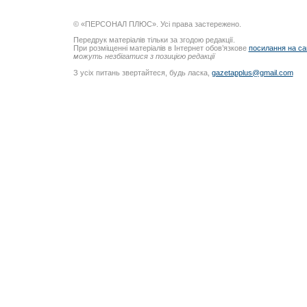
© «ПЕРСОНАЛ ПЛЮС». Усі права застережено.
Передрук матеріалів тільки за згодою редакції.
При розміщенні матеріалів в Інтернет обов’язкове
посилання на са
можуть незбігатися з позицією редакції
З усіх питань звертайтеся, будь ласка,
gazetapplus@gmail.com