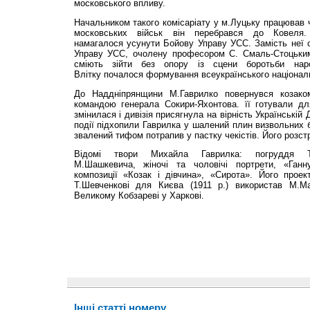
московського впливу.
Начальником такого комісаріату у м.Луцьку працював 
московських військ він перебрався до Ковеля. 
намагалося усунути Бойову Управу УСС. Замість неї 
Управу УСС, очолену професором С. Смаль-Стоцьким
сміють зійти без опору із сцени боротьби нар
Влітку почалося формування всеукраїнського національ
До Наддніпрянщини М.Гаврилко повернувся козаком 
командою генерала Сокири-Яхонтова. її готували дл
змінилася і дивізія присягнула на вірність Українській
події підхопили Гаврилка у шалений плин визвольних б
звалений тифом потрапив у пастку чекістів. Його розстр
Відомі твори Михайла Гаврилка: погруддя Т.
М.Шашкевича, жіночі та чоловічі портрети, «Ганн
композиції «Козак і дівчина», «Сирота». Його проек
Т.Шевченкові для Києва (1911 р.) використав М.М
Великому Кобзареві у Хар­кові.
Інші статті номеру