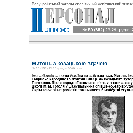
Всеукраїнський загальнополітичний освітянський тижне
№ 50 (352)
23-29 грудня 
Митець з козацькою вдачею
№ 50 (352) 23-29 грудня 2009 року
Імена борців за волю України не забуваються. Митець і
Гаврилко народився 5 жовтня 1882 р. на Козацьких Хуто
Полтавою. Після народної школи він п’ять літ навчався 
школі ім. М. Гоголя у шанувальника співців-кобзарів ху
Окрім гончарів-керамістів там вчилися й майбутні скульп