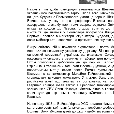
Разом з тим здібні самородки зачитувалися Шевчен
українського патріотичного гарту. Після того Гаврилк
вищого Художньо-Промислового училища барона Штігл
Вчився там у скульптора професора Беклемішева
заворушень юнака-бунтаря тричі заарештовували. Звіль
втікає за кордон до Львова. Згодом вступає до Кр
мистецтв, де вчиться у скульптора професора Лящки
Парижу і працює в майстерні скульптора Бурделя, 
свою майстерність, заробляє на прожиття, виконуючи з
Вибух світової війни покликав скульптора і поета М
боротьби за незалежну українську державу. Він пове
синьоокий кремезний українець за вказівкою Союз
національну свідомість земляків у таборах для полоне
Потім зголосився добровольцем до першої Залізної
Стрільців. Старшинами там були Василь Дідушко, Анд
побратимами митця стали поети Роман Купчинськ
Шкрумеляк та композитор Михайло Гайворонський, 
стрілецьким духовим оркестром. У тяжких боях стріл
російської армії під Галичем та Болеховим, на гор
Гаврилко співпрацював також з Пресовою Квартирою
засновників СВУ Осип Назарук. Митець ліпив з глини
карикатури до стрілецького часопису «Самопал» та
Калина».
На початку 1916 р. Бойова Управа УСС послала кілька
культурно-освітньої праці (а також для вербовки добров
Волинь. Вони збирали дітей до школи щоби визволити в