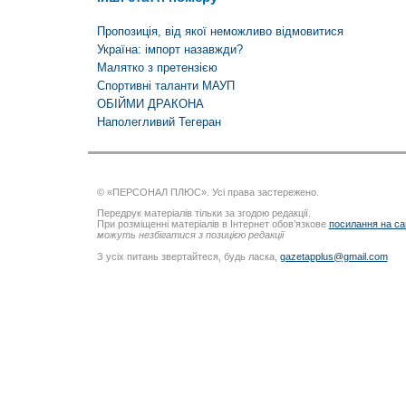
Пропозиція, від якої неможливо відмовитися
Україна: імпорт назавжди?
Малятко з претензією
Спортивні таланти МАУП
ОБІЙМИ ДРАКОНА
Наполегливий Тегеран
© «ПЕРСОНАЛ ПЛЮС». Усі права застережено.
Передрук матеріалів тільки за згодою редакції.
При розміщенні матеріалів в Інтернет обов’язкове
посилання на са
можуть незбігатися з позицією редакції
З усіх питань звертайтеся, будь ласка,
gazetapplus@gmail.com