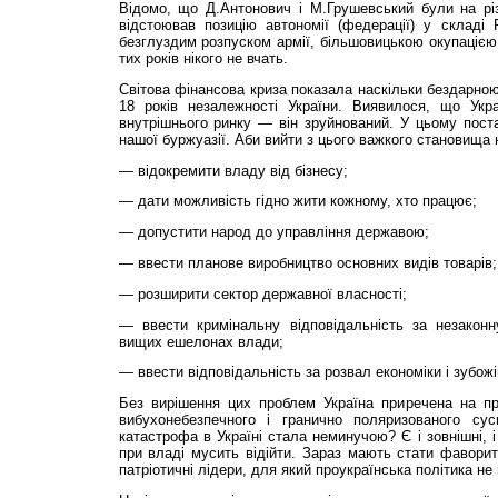
Відомо, що Д.Антонович і М.Грушевський були на різ
відстоював позицію автономії (федерації) у складі 
безглуздим розпуском армії, більшовицькою окупацією 
тих років нікого не вчать.
Світова фінансова криза показала наскільки бездарною
18 років незалежності України. Виявилося, що Укр
внутрішнього ринку — він зруйнований. У цьому пост
нашої буржуазії. Аби вийти з цього важкого становища 
— відокремити владу від бізнесу;
— дати можливість гідно жити кожному, хто працює;
— допустити народ до управління державою;
— ввести планове виробництво основних видів товарів;
— розширити сектор державної власності;
— ввести кримінальну відповідальність за незаконн
вищих ешелонах влади;
— ввести відповідаль­ність за розвал економіки і зубож
Без вирішення цих проблем Україна приречена на пр
вибухонебезпечного і гранично поляризованого су
катастрофа в Україні стала неминучою? Є і зовнішні, і
при владі мусить відійти. Зараз мають стати фавори
патріотичні лідери, для який проукраїнська політика не 