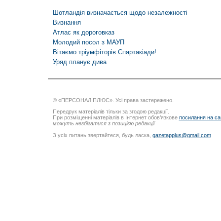
Шотландія визначається щодо незалежності
Визнання
Атлас як дороговказ
Молодий посол з МАУП
Вітаємо тріумфіторів Спартакіади!
Уряд планує дива
© «ПЕРСОНАЛ ПЛЮС». Усі права застережено.
Передрук матеріалів тільки за згодою редакції.
При розміщенні матеріалів в Інтернет обов’язкове
посилання на са
можуть незбігатися з позицією редакції
З усіх питань звертайтеся, будь ласка,
gazetapplus@gmail.com