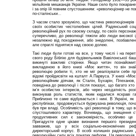
мільйонів мешканців України. Наше село було покаране 
і за опір їй повним спустошенням: «революціонер не п
по-сталінськи...
З часом стало зрозуміло, що частина революціонерів 
своїх особистих честолюбних цілей. Радянський соці
революційний рух по своєму складу, по своїх персонаж
суперечливо, до революції тяжіли або люди високої ід
незалежно від походження, або знедолені, позбавлен
але спраглі піднятися над своєю долею.
Такі люди були готові на все, у тому числі і на пере
свого роду Бі­блію для будівельників Вавілонської баш
викинуті важливі сторінки. Якщо читач познайомит
викладеною в його книзі «Моє життя», то він зна
революцію робили ті, хто не міг реалізувати себе пр
відомі пройдисвіти на кшталт А.Парвуса. У книзі «Моє
революційним діячам, як Сталін, Бухарін, Плеханов,
поведінка до революції і після показує, що багато хто 
ім’я особистих інтересів, або через нездатність роз
виконував роль статистів, яким кидалися яскраві га
Приблизно те саме відбувається і нині. В Україні, як
республіках, продовжується буржуазна революція, поча
був при владі. Особливість цієї революції в тому, що в
спустошливого характеру. Вочевидь, що знищення ст
продуктивних сил є закономірність, особливо це с
Пригадуєте одне цікаве визнання першого президен
завважив, що у всіх соціально-економічних ре
директорський корпус. В особі колишніх радянських 
революційну силу всіх початих реформ. Ця революція 