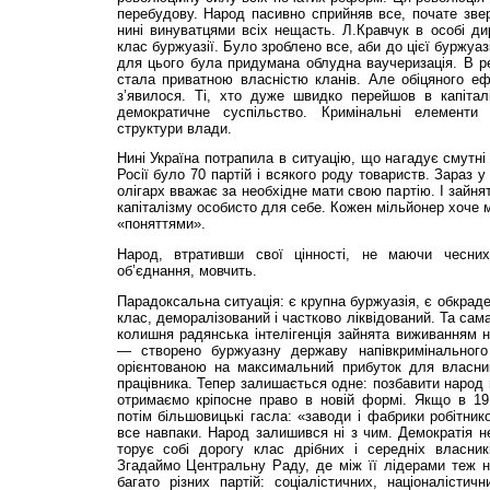
перебудову. Народ пасивно сприйняв все, почате зве
нині винуватцями всіх нещасть. Л.Кравчук в особі д
клас буржуазії. Було зроблено все, аби до цієї буржуа
для цього була придумана облудна ваучеризація. В ре
стала приватною власністю кланів. Але обіцяного еф
з’явилося. Ті, хто дуже швидко перейшов в капітал
демократичне суспільство. Кримінальні елементи
структури влади.
Нині Україна потрапила в ситуацію, що нагадує смутні
Росії було 70 партій і всякого роду товариств. Зараз 
олігарх вважає за необхідне мати свою партію. І зайн
капіталізму особисто для себе. Кожен мільйонер хоче м
«поняттями».
Народ, втративши свої цінності, не маючи чесни
об’єднання, мовчить.
Парадоксальна ситуація: є крупна буржуазія, є обкраде
клас, деморалізований і частково ліквідований. Та сам
колишня радянська інтелігенція зайнята виживанням н
— створено буржуазну державу напівкримінального
орієнтованою на максимальний прибуток для власни
працівника. Тепер залишається одне: позбавити народ 
отримаємо кріпосне право в новій формі. Якщо в 191
потім більшовицькі гасла: «заводи і фабрики робітник
все навпаки. Народ залишився ні з чим. Демократія н
торує собі дорогу клас дрібних і середніх власникі
Згадаймо Центральну Раду, де між її лідерами теж н
багато різних партій: соціалістичних, націоналістичн