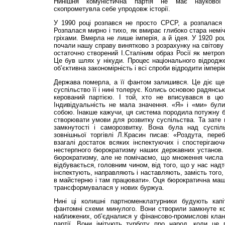
Нинішня комуністична партія не має наукової 
скопрометувла себе упродовж історії.
У 1990 році розпався не просто СРСР, а розпалася і
Розпалася мирно і тихо, як вмирає глибоко стара немі
гріхами. Вмерла не лише імперія, а й ідея. У 1920 ро
почали нашу справу винятково з розрахунку на світову
остаточно створений І.Сталіним образ Росії як метроп
Це був шлях у нікуди. Процес національного відродж
об’єктивна закономірність і всі спроби відродити імпері
Держава померла, а її фантом залишився. Це діє ще 
суспільство її і нині толерує. Колись основою радянсь
керований партією. І той, хто не вписувався в ц
Індивідуальність не мала значення. «Я» і «ми» були
собою. Інакше кажучи, ця система породила потужну б
створювати умови для розвитку суспільства. Та зате 
замкнутості і саморозвитку. Вона була над суспіл
зовнішньої торгівлі Л.Красин писав: «Роздута, пере
взагалі достаток всяких інспектуючих і спостерігаюч
нестерпного бюрократизму наших державних установ.
бюрократизму, але не помічаємо, що множення числа 
відбувається, головним чином, від того, що у нас над
інспектують, направляють і наставляють, замість того,
в майстерню і там працювати». Оця бюрократична машин
трансформувалася у нових буржуа.
Нині ці колишні партноменклатурники будують капі
фантомні схеми минулого. Вони створили замкнуте ко
наближених, об’єдналися у фінансово-промислові клани
партії. Вони імітують турботу про народ, коли це