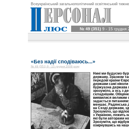
Всеукраїнський загальнополітичний освітянський тижне
№ 49 (351)
9 - 15 грудня 
«Без надії сподіваюсь...»
№ 49 (351) 9 - 15 грудня 2009 року
Нині ми будуємо бу
державу. Зразком та
передові країни Євро
держави самі ніколи 
буржуазна держава п
зрозуміло, а ось з 
складнішим. Обіцянк
виявилися великим о
задається питанням:
меншає. Радянська д
на Сході держави, з
Зрозуміло, що відпов
з Україною, лежить н
які були авторами но
Зрозуміти, що відбу
озирнувшись на наш