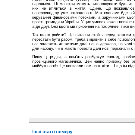
парламент. Ці монстри можуть виголошувати будь-які 
них не втілиться в життя. Єдине, що пожвавлює 
переросподілу уже накраденого. Між кланами йде ві
керування фінансовими потоками, а заручниками цьо
прості громадяни України. У цих умовах кожен повинен ві
а де друг. Без цього ми приречені на покірливе, тихе в
Так що ж робити? Це питання стоїть перед кожним 
перестати бути рабом, треба видавити з себе психолог
нас залежить як житиме далі наша держава, на чолі з
для народу, чи її мають повести далі нові персоналії 
Пишу ці рядки, а пам’ять розбурхує спогад, зробл
провінційного магазинчика. Цей напис привожу без р
майбутнього!» Це написали нам наші діти... І що їм від
Інші статті номеру