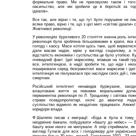
формальне право. Ми не приховуємо також і того
насильство, але ми зробили це в боротьбі за тор
ідеалів».
Все так, але вірно і те, що тут було порушене не л
всяке право, вірно і те, що з цієї миті «світові ідеали
Жовтневої революції.
У революціях бурхливого 20 століття значна роль інте
революція була зроблена більшовиками в країні, яка в
голоду і хаосу. Маси хотіли щось таке, щоб вирватися
дали масам надію, мрію у вигляді соціалізму, а п
відсталість економіки і суспільства це було утопією. Ку
очевидний факт. Ідеї марксизму, впавши на такий гру
все, інтелігенцією, в надії зробити те, що ніде і ні
поширювали серед безграмотної маси марксизм і ідеї
інтелігенція не піклувалася про наслідки своїх дій і, т
смертних.
Російський інтелігент ненавидів буржуазне, захі
влаштоване життя за певними моральними догма
перманентна революція по Л. Троцькому і світова по
справи псевдопролетарі, охочі до авантюр леда
суспільство відмело як нездатних працювати. Аякже!
коридори влади.
Ф.Шаляпін писав з еміграції: «Біда ж була в тому, 
неодмінно бажали, побудувати «башту до небес» — 
башту вони нікого не милували. А опір сприймали, як
вигляді Гулагів для всіх і голодомору для українсько
прошли більш 30 млн. людей. Голодомор 1932—33 ро­кі