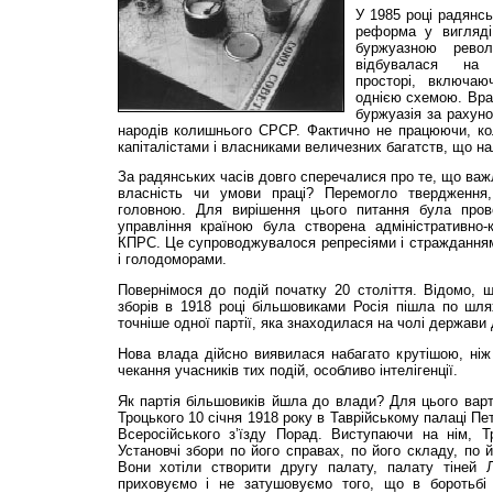
У 1985 році радянс
реформа у вигляді
буржуазною револ
відбувалася на 
просторі, включаю
однією схемою. Вр
буржуазія за рахуно
народів колишнього СРСР. Фактично не працюючи, ко
капіталістами і власниками величезних багатств, що н
За радянських часів довго сперечалися про те, що важл
власність чи умови праці? Перемогло твердження
головною. Для вирішення цього питання була прове
управління країною була створена адміністративно
КПРС. Це супроводжувалося репресіями і стражданням
і голодоморами.
Повернімося до подій початку 20 століття. Відомо, 
зборів в 1918 році більшовиками Росія пішла по шля
точніше одної партії, яка знаходилася на чолі держави 
Нова влада дійсно виявилася набагато крутішою, ніж 
чекання учасників тих подій, особливо інтелігенції.
Як партія більшовиків йшла до влади? Для цього варт
Троцького 10 січня 1918 року в Таврійському палаці Пе
Всеросійського з’їзду Порад. Виступаючи на нім, 
Установчі збори по його справах, по його складу, по й
Вони хотіли створити другу палату, палату тіней 
приховуємо і не затушовуємо того, що в боротьбі