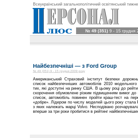
Всеукраїнський загальнополітичний освітянський тижне
№ 49 (351)
9 - 15 грудня 
Найбезпечніші — з Ford Group
№ 49 (351) 9 - 15 грудня 2009 року
Американський Страховий інститут безпеки дорожнь
список найбезпечніших автомобілів 2010 модельного 
тих, які доступні на ринку США. В цьому році до рейт
скорочення обумовлене різким підвищенням вимог до б
список, автомобіль повинен пройти краш-тест на пер
«добре». Лідером по числу моделей цього року стала 
з яких належать марці Volvo. Несподівано розчарувала
вперше за три роки пробитися в рейтинг найбезпечніши