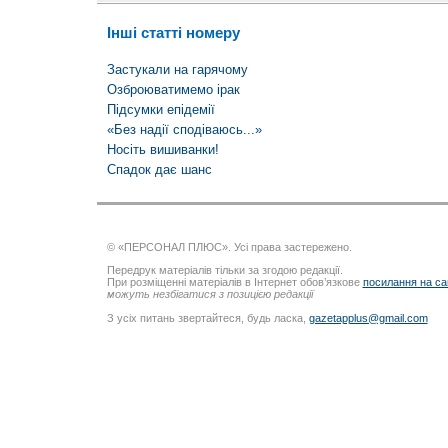
Інші статті номеру
Застукали на гарячому
Озброюватимемо ірак
Підсумки епідемії
«Без надії сподіваюсь...»
Носіть вишиванки!
Спадок дає шанс
© «ПЕРСОНАЛ ПЛЮС». Усі права застережено.
Передрук матеріалів тільки за згодою редакції.
При розміщенні матеріалів в Інтернет обов’язкове
посилання на са
можуть незбігатися з позицією редакції
З усіх питань звертайтеся, будь ласка,
gazetapplus@gmail.com