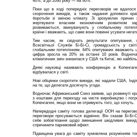
40%, а до 2050 року — на 50%.
Поки що в ході попередніх переговорів не вдалося
скорочення викидів, а також надання допомоги кра
боротьби зі зміною клімату. Зі зрозумілих причин
жертвувати власним економічним розвитком зар
розвиваються, звинувачують у глобальному потеплі
країни і вважають, що саме вони повинні усувати негати
Тим часом, як свідчать результати опитування, 
Всесвітньої Служби Бі-Бі-Сі, громадськість у сві
глобальним потеплінням. 64% опитуваних вважають 
цифра зросла на 20% за останні 10 років. Водноча
кліматичних змін знизилася у США та Китаї, які найбі
Деякі науковці називають конференцію в Копенгаге
відбувалася у світі.
Нові обіцянки скоротити викиди, які надали США, Інд
на те, що делегати досягнуть угоди.
Водночас Африканський Союз заявив, що розвинуті кра
з коштами для переходу на чисте виробництво і погр
Копенгагені, якщо вони не отримують того, що хочуть.
Напередодні саміту голова делегації ООН на перегов
переговори просуваються відмінно. Він сказав Бі-Бі-С
себе зобов’язання щодо зменшення шкідливих викиді
спричинити парниковий ефект.
Підвищена увага до саміту зумовлена розумінням т