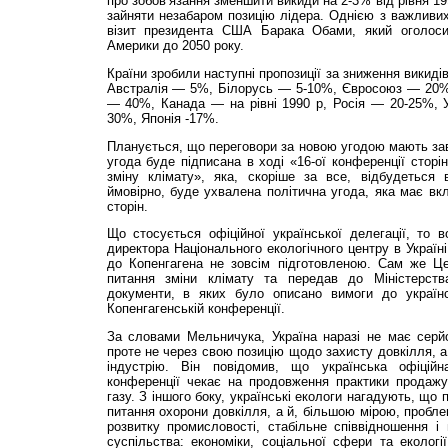
про зобов’язання зменшити викиди на 2-3% від рівня 19
зайняти незабаром позицію лідера. Однією з важливих
візит президента США Барака Обами, який оголоси
Америки до 2050 року.
Країни зробили наступні пропозиції за зниження викиді
Австралія — 5%, Білорусь — 5-10%, Євросоюз — 20%
— 40%, Канада — на рівні 1990 р, Росія — 20-25%,
30%, Японія -17%.
Планується, що переговори за новою угодою мають зав
угода буде підписана в ході «16-ої конференції сторі
зміну клімату», яка, скоріше за все, відбудеться 
ймовірно, буде ухвалена політична угода, яка має вкл
сторін.
Що стосується офіційної української делегації, то 
директора Національного екологічного центру в Україн
до Копенгагена не зовсім підготовленою. Сам же Це
питання зміни клімату та передав до Міністерств
документи, в яких було описано вимоги до україн
Копенгагенській конференції.
За словами Мельничука, Україна наразі не має серй
проте не через свою позицію щодо захисту довкілля, а
індустрію. Він повідомив, що українська офіційн
конференції чекає на продовження практики продажу
газу. З іншого боку, українські екологи нагадують, що
питання охорони довкілля, а й, біль­шою мірою, пробл
розвитку промисловості, стабільне співвідношення і
суспільства: економіки, соціальної сфери та екологі