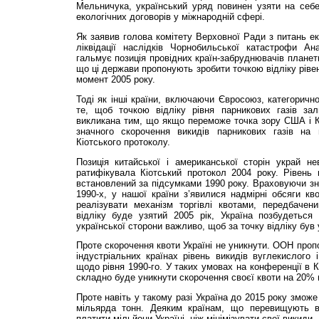
Мельничука, український уряд повинен узяти на себе
екологічних договорів у міжнародній сфері.
Як заявив голова комітету Верховної Ради з питань ек
ліквідації наслідків Чорнобильської катастрофи Ан
гальмує позиція провідних країн-забруднювачів планет
що ці держави пропонують зробити точкою відліку рівен
момент 2005 року.
Тоді як інші країни, включаючи Євросоюз, категорично
те, щоб точкою відліку рівня парникових газів за
викликана тим, що якщо переможе точка зору США і К
значного скорочення викидів парникових газів на 
Кіотського протоколу.
Позиція китайської і американської сторін украй не
ратифікувала Кіотський протокол 2004 року. Рівень 
встановлений за підсумками 1990 року. Враховуючи зн
1990-х, у нашої країни з’явилися надмірні обсяги к
реалізувати механізм торгівлі квотами, передбаче
відліку буде узятий 2005 рік, Україна позбудеться
української сторони важливо, щоб за точку відліку був 
Проте скорочення квоти Україні не уникнути. ООН проп
індустріальних країнах рівень викидів вуглекислого 
щодо рівня 1990-го. У таких умовах на конференції в К
складно буде уникнути скорочення своєї квоти на 20% в
Проте навіть у такому разі Україна до 2015 року змож
мільярда тонн. Деяким країнам, що перевищують вл
платити мільйони Україні, ніж мінімізувати свої викиди.