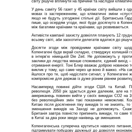
світу рішуче вплинути на причини та наслідки кліматичн
У день саміту 56 газет у 45 країнах світу вийшли з о
мовах із застереженням, що кліматичні зміни «спус
якщо не будуть узгоджені спільні дії. Британська Ґард
пише, що осердям угоди, якої буде досягнуто в Копенг
між багатими країнами та країнами, що розвиваються.
Активісти кампанії захисту довкілля планують 12 грудн
всьому світі, аби заохотити делегатів вдатися до рішуч
Досягти згоди між провідними країнами світу щод
Копенгагені буде вкрай складно, стверджує колишній г
в інтерв‘ю німецькій Die Zeit. Не допоможуть у проти
заклики до людства менше споживати, єдиний вихід – у
отримання енергії. Тоні Блер вважає доброю новиною те
виклик у тому, що саме через це воно й важко. «На сам
йшлося про те, щоб надіслати сигнал; у Копенгагені ж
компромісне для держав із дуже різним рівнем розвитку
Насамперед повинні дійти згоди США та Китай. По
революція. 2050 рік здається дуже далеким, але на 
американець повинен вийти у своїх викидах СО2 на 1
без революційних змін такі показники неможливі. Ко
Китаю після досягнення піку викидів їх не знизять, т
зменшення викидів на Заході не допоможуть. Скаж
Британія завтра повністю припинить викиди, то саме т
в Китаї за два роки зведе нанівець це зменшення.
Копенгагенська суперечка крутиться навколо питання
підтримувати побудову дружньої до довкілля економіки