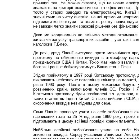
принципі так. Не можна сказати, що на нових електр
зважають на критерії екологічності та ефективності. 
тобто у старих заводах та електростанціях. Китай
значні суми на чисту енергію, на неї прямо чи непрям
підтримки кон‘юнктури. Та візьміть решту нових індуст
не завжди легко знайти зразкові рішення без фінансової
Доки ми кардинально не змінимо методи отримання е
житла чи запуску транспортних засобів – усе так і з
наголосив Т.Блер.
До речі, уряд Японії виступає проти механічного пр
протоколу по обмеженню викидів в атмосферу парни
приєднаються США і Китай. Токіо має намір взагалі в
його як і раніше бойкотуватимуть Вашингтон і Пекін.
Згідно прийнятому в 1997 році Кіотському протоколу, 
викликають небезпечне потепління клімату на планеті,
рівня 1990 року. Проте в цьому механізмі беруть
розвинених країн, включаючи членів ЄС, Росію і Я
Кіотського протоколу були позбавлені т.з. держави,
таких гігантів як Індія і Китай. З нього вийшли і США,
скорочення викидів невигідним для себе.
Сама Японія пропонує узяти на себе зобов’язання ск
парникових газів на 25 % від рівня 1990 року, проте т
підтримають в цьому всі інші провідні країни планети.
Найбільш серйозні зобов’язання узяла на себе Н
зниження викидів. Серед учасників з’явилися Австра