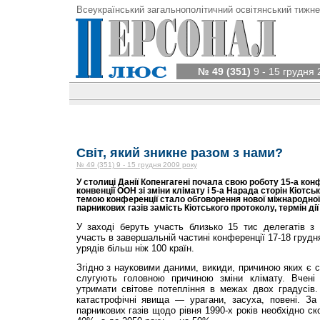
Всеукраїнський загальнополітичний освітянський тижне
№ 49 (351)
9 - 15 грудня 
Світ, який зникне разом з нами?
№ 49 (351) 9 - 15 грудня 2009 року
У столиці Данії Копенгагені почала свою роботу 15-а кон
конвенції ООН зі зміни клімату і 5-а Нарада сторін Кіотс
темою конференції стало обговорення нової міжнародної
парникових газів замість Кіотського протоколу, термін дії
У заході беруть участь близько 15 тис делегатів з
участь в завершальній частині конференції 17-18 грудн
урядів більш ніж 100 країн.
Згідно з науковими даними, викиди, причиною яких є 
слугують головною причиною зміни клімату. Вчені
утримати світове потепління в межах двох градусів
катастрофічні явища — урагани, засуха, повені. За
парникових газів щодо рівня 1990-х років необхідно с