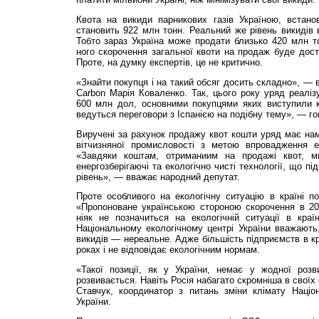
Квота на викиди парникових газів Україною, встано
становить 922 млн тонн. Реальний же рівень викидів 
Тобто зараз Україна може продати близько 420 млн т
ного скорочення загальної квоти на продаж буде дост
Проте, на думку експертів, це не критично.
«Знайти покупця і на такий обсяг досить складно», — в
Carbon Марія Коваленко. Так, цього року уряд реаліз
600 млн дол, основними покупцями яких виступили ко
ведуться переговори з Іспанією на подібну тему», — г
Виручені за рахунок продажу квот кошти уряд має нам
вітчизняної промисловості з метою впровадження ек
«Завдяки коштам, отриманиим на продажі квот, м
енергозберігаючі та екологічно чисті технології, що п
рівень», — вважає народний депутат.
Проте особливого на екологічну ситуацію в країні п
«Пропоноване українською стороною скорочення в 20
ніяк не позначиться на екологічній ситуації в кра
Національному екологічному центрі України вважають
викидів — нереальне. Адже більшість підприємств в кр
роках і не відповідає екологічним нормам.
«Такої позиції, як у України, немає у жодної розв
розвивається. Навіть Росія набагато скромніша в своїх
Ставчук, координатор з питань зміни клімату Націон
України.