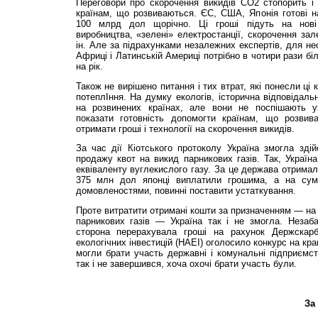
Переговори про скорочення викидів СО2 стопорить і 
країнам, що розвиваються. ЄС, США, Японія готові н
100 млрд дол щорічно. Ці гроші підуть на нові е
виробництва, «зелені» електростанції, скорочення зале
ін. Але за підрахунками незалежних експертів, для нео
Африці і Латинській Америці потрібно в чотири рази б
на рік.
Також не вирішено питання і тих втрат, які понесли ці
потеплІння. На думку екологів, історична відповідаль
на розвинених країнах, але вони не поспішають ух
показати готовність допомогти країнам, що розвив
отримати гроші і технології на скорочення викидів.
За час дії Кіотського протоколу Україна змогла зді
продажу квот на викид парникових газів. Так, Україн
еквіваленту вуглекислого газу. За це держава отримал
375 млн дол японці виплатили грошима, а на сум
домовленостями, повинні поставити устаткування.
Проте витратити отримані кошти за призначенням — на 
парникових газів — Україна так і не змогла. Незаба
сторона перерахувала гроші на рахунок Держскарбн
екологічних інвестицій (НАЕІ) оголосило конкурс на кра
могли брати участь державні і комунальні підприємст
так і не завершився, хоча охочі брати участь були.
За