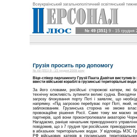
Всеукраїнський загальнополітичний освітянський тижне
№ 49 (351)
9 - 15 грудня 
Грузія просить про допомогу
№ 49 (351) 9 - 15 грудня 2009 року
Віце-спікер парламенту Грузії Паата Давітая виступив і
ввести військові кораблі в грузинські територіальні води
За його словами, російські сторожові катери, які 
технічну можливість зупинити великі судна. Виходячи 
загрозу блокування порту Поті і заявляє, що необхі
напрямку. «Під загрозою перебуває порт Поті, який, 
заблокованим. Грузинська сторона не зможе вла
провокаційне рішення Росії. Саме тому ми маємо з
партнерів, щоб вони проконтролювали акваторію Чорн
Нагадаємо, раніше начальник прикордонного управлін
повідомив, що з 7 грудня три російських прикордонних
в абхазьких територіальних водах. У відповідь МЗС Гр
РФ військових катерів в грузинських територіальних