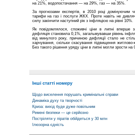
на 21%, водопостачання — на 29%, газ — на 35%.
За прогнозами експертів, в 2010 році домінуючим 
тарифи на газ і послуги ЖКХ. Проте навіть не дивлячи
силу закінчити наступний рік з інфляцією на рівні 10%.
Як повідомлялося, споживчі ціни в липні вперше з
дефляція становила 0,1%, загальмувавши рівень інфляц
від минулого року, причиною дефляції стало не стіл
харчування, скільки скасування підвищення житлово-
Без такого рішення уряду ціни в липні могли зрости на 
Інші статті номеру
Щодо виселення порушать кримінальні справи
Динаміка духу та творчості
Криза: вихід буде дуже повільним
Ремені безпеки — це серйозно
Постріляти у піратів обійдеться у 30 млн
Ілюзорна єдність