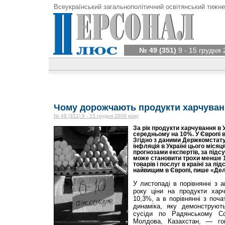
Всеукраїнський загальнополітичний освітянський тижне
№ 49 (351)
9 - 15 грудня 
Чому дорожчають продукти харчува
№ 49 (351) 9 - 15 грудня 2009 року
За рік продукти харчування в 
середньому на 10%. У Європі 
Згідно з даними Держкомстату
інфляція в Україні цього місяц
прогнозами експертів, за підс
може становити трохи менше 
товарів і послуг в країні за п
найвищим в Європі, пише «Дел
У листопаді в порівнянні з 
року ціни на продукти харч
10,3%, а в порівнянні з поч
динаміка, яку демонструют
сусіди по Радянському Со
Молдова, Казахстан, — го