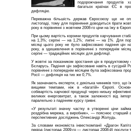
подорожчання продуктів х
багатьох країнах ЄС в про
дефляцію.
Переважна більшість держав Євросоюзу ще не оп
листопаді, тому для порівняння доводиться брати жовт
року в порівнянні з жовтнем 2008-го ціни на їжу в Європ
При цьому вартість корзини продуктів харчування стаб
на 1,3%; серпні — на 1,2%; липні — на 1%. Для порі
місяці цього року не було зафіксовано падіння цін н
року, а здешевлення в порівнянні з попереднім міся
серпні — традиційних місяцях для дефляції.
У жовтні за показником зростання цін в продуктовому 
Бєларусь. Падіння цін зафіксоване навіть в сусідній Ро
порівнянні з попереднім місяцем була зафіксована про
Росії — дефляція на тих же 0,7%.
Як зазначають експерти, є декілька чинників того, що ї
вищими темпами, ніж в «багатій» Європі. Осно
собівартість харчової продукції через низьку ефективн
великих енерговитрат, а також залежності від імпор
паралельно з падінням курсу гривні.
«У результаті значну частку в утворенні ціни займ
роздрібна мережа, а виробник», — пояснює старший а
перспективних досліджень Олександр Жолудь.
За словами економіста інвесткомпанії «Драгон Капіт
період (листопад 2009-го — листопад 2008-й) послуги