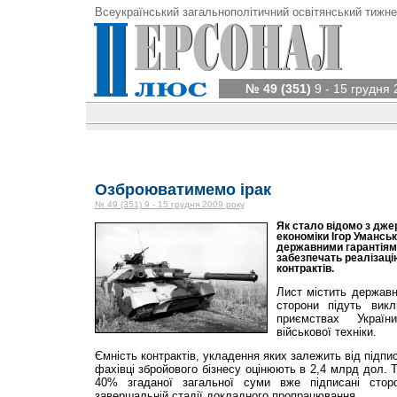
Всеукраїнський загальнополітичний освітянський тижне
№ 49 (351)
9 - 15 грудня 
Озброюватимемо ірак
№ 49 (351) 9 - 15 грудня 2009 року
Як стало відомо з джере
економіки Ігор Уманськ
державними гарантіями 
забезпечать реалізаці
контрактів.
Лист містить державні
сторони підуть вик
приємствах Україн
військової техніки.
Ємність контрактів, укладення яких залежить від підпи
фахівці збройового бізнесу оцінюють в 2,4 млрд дол. 
40% згаданої загальної суми вже підписані стор
завершальній стадії докладного пропрацювання.