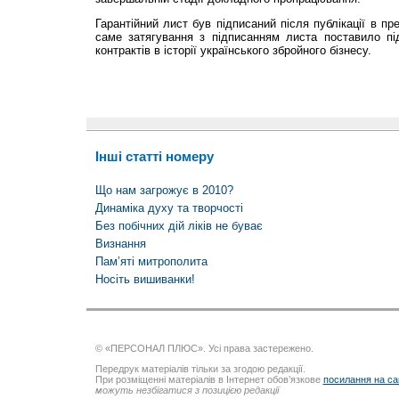
Гарантійний лист був підписаний після публікації в пр
саме затягування з підписанням листа поставило пі
контрактів в історії українського збройного бізнесу.
Інші статті номеру
Що нам загрожує в 2010?
Динаміка духу та творчості
Без побічних дій ліків не буває
Визнання
Пам’яті митрополита
Носіть вишиванки!
© «ПЕРСОНАЛ ПЛЮС». Усі права застережено.
Передрук матеріалів тільки за згодою редакції.
При розміщенні матеріалів в Інтернет обов’язкове
посилання на са
можуть незбігатися з позицією редакції