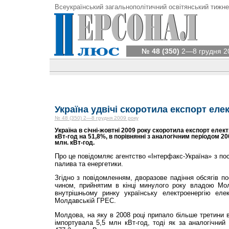
Всеукраїнський загальнополітичний освітянський тижне
№ 48 (350)
2—8 грудня 2
Україна удвічі скоротила експорт елек
№ 48 (350) 2—8 грудня 2009 року
Україна в січні-жовтні 2009 року скоротила експорт елект
кВт-год на 51,8%, в порівнянні з аналогічним періодом 20
млн. кВт-год.
Про це повідомляє агентство «Інтерфакс-Україна» з по
палива та енергетики.
Згідно з повідомленням, дворазове падіння обсягів п
чином, прийнятим в кінці минулого року владою Мо
внутрішньому ринку українську електроенергію еле
Молдавській ГРЕС.
Молдова, на яку в 2008 році припало більше третини вс
імпортувала 5,5 млн кВт-год, тоді як за аналогічни