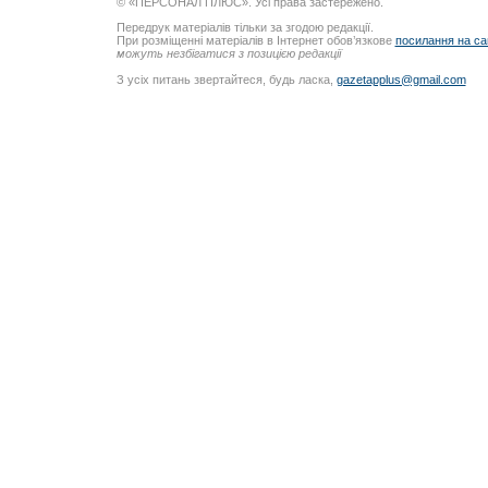
© «ПЕРСОНАЛ ПЛЮС». Усі права застережено.
Передрук матеріалів тільки за згодою редакції.
При розміщенні матеріалів в Інтернет обов’язкове
посилання на са
можуть незбігатися з позицією редакції
З усіх питань звертайтеся, будь ласка,
gazetapplus@gmail.com