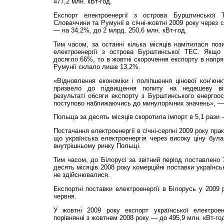
477,2 млн. кВт-год.
Експорт електроенергії з острова Бурштинської
Словаччини та Румунії в січні-жовтні 2009 року через 
— на 34,2%, до 2 млрд. 250,6 млн. кВт-год.
Тим часом, за останні кілька місяців намітилася поз
електроенергії з острова Бурштинської ТЕС. Якщо 
досягло 66%, то в жовтні скорочення експорту в напр
Румунії склало лише 13,2%.
«Відновлення економіки і поліпшення цінової кон’юн
призвело до підвищення попиту на недешеву віт
результаті обсяги експорту з Бурштинського енергоо
поступово наближаючись до минулорічних значень», —
Польща за десять місяців скоротила імпорт в 5,1 рази 
Постачання електроенергії в січні-серпні 2009 року пр
що українська електроенергія через високу ціну бул
внутрішньому ринку Польщі.
Тим часом, до Білорусі за звітний період поставлено 7
десять місяців 2008 року комерційні поставки українсь
не здійснювалися.
Експортні поставки електроенергії в Білорусь у 2009 
червня.
У жовтні 2009 року експорт української електрое
порівнянні з жовтнем 2008 року — до 495,9 млн. кВт-го