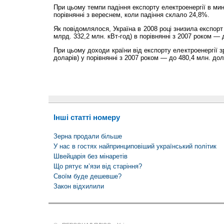
При цьому темпи падіння експорту електроенергії в ми
порівнянні з вереснем, коли падіння склало 24,8%.
Як повідомлялося, Україна в 2008 році знизила експорт
млрд. 332,2 млн. кВт-год) в порівнянні з 2007 роком — 
При цьому доходи країни від експорту електроенергії з
доларів) у порівнянні з 2007 роком — до 480,4 млн. дол
Інші статті номеру
Зерна продали більше
У нас в гостях найпринциповіший український політик
Швейцарія без мінаретів
Що рятує м’язи від старіння?
Своїм буде дешевше?
Закон відхилили