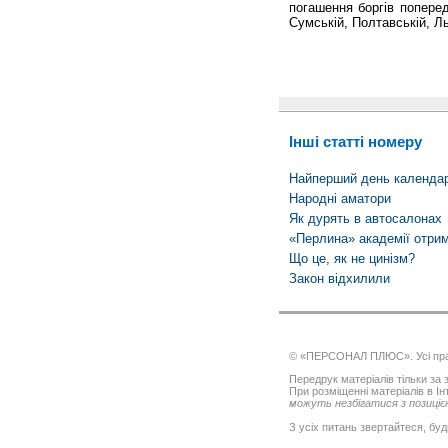
погашення боргів поперед
Сумській, Полтавській, Ль
Інші статті номеру
Найперший день календа
Народні аматори
Як дурять в автосалонах
«Перлина» академії отри
Що це, як не цинізм?
Закон відхилили
© «ПЕРСОНАЛ ПЛЮС». Усі пра
Передрук матеріалів тільки за з
При розміщенні матеріалів в І
можуть незбігатися з позицією
З усіх питань звертайтеся, буд