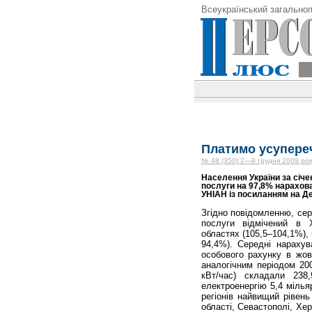
Всеукраїнський загальноп
Платимо усупереч
№ 48 (350) 2—8 грудня 2009 рок
Населення України за січ
послуги на 97,8% нарахова
УНІАН із посиланням на Де
Згідно повідомленню, сер
послуги відмічений в Хе
областях (105,5–104,1%), 
94,4%). Середні нарахув
особового рахунку в жов
аналогічним періодом 200
кВт/час) складали 238,
електроенергію 5,4 мілья
регіонів найвищий рівень
області, Севастополі, Хе