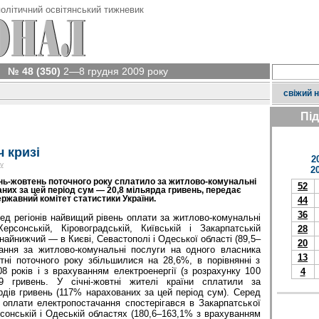
олітичний освітянський тижневик
№ 48 (350)
2—8 грудня 2009 року
свіжий 
Пі
 кризі
2
у
2
ень-жовтень поточного року сплатило за житлово-комунальні
52
них за цей період сум — 20,8 мільярда гривень, передає
ржавний комітет статистики України.
44
36
ед регіонів найвищий рівень оплати за житлово-комунальні
рсонській, Кіровоградській, Київській і Закарпатській
28
найнижчий — в Києві, Севастополі і Одеської області (89,5–
20
ання за житлово-комунальні послуги на одного власника
13
тні поточного року збільшилися на 28,6%, в порівнянні з
8 років і з врахуванням електроенергії (з розрахунку 100
4
9 гривень. У січні-жовтні жителі країни сплатили за
рдів гривень (117% нарахованих за цей період сум). Серед
 оплати електропостачання спостерігався в Закарпатської
рсонській і Одеській областях (180,6–163,1% з врахуванням