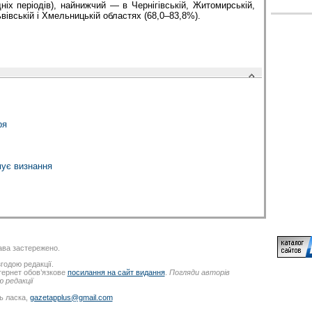
ніх періодів), найнижчий — в Чернігівській, Житомирській,
вівській і Хмельницькій областях (68,0–83,8%).
ря
мує визнання
ва застережено.
годою редакції.
нтернет обов’язкове
посилання на сайт видання
.
Погляди авторів
 редакції
ь ласка,
gazetapplus@gmail.com