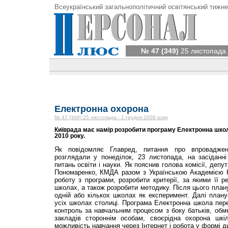
Всеукраїнський загальнополітичний освітянський тижне
№ 47 (349)
25 листопада 
Електронна охорона
№ 47 (349) 25 листопада - 1 грудня 2009 року
Київрада має намір розробити програму Електронна школ
2010 року.
Як повідомляє Главред, питання про впроваджен
розглядали у понеділок, 23 листопада, на засіданні 
питань освіти і науки. Як пояснив голова комісії, деп
Пономаренко, КМДА разом з Українською Академією 
роботу з програми, розробити критерії, за якими її 
школах, а також розробити методику. Після цього план
одній або кількох школах як експеримент. Далі план
усіх школах столиці. Програма Електронна школа пере
контроль за навчальним процесом з боку батьків, об
закладів стороннім особам, своєрідна охорона шкі
можливість навчання через Інтернет і робота у формі д