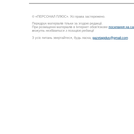
© «ПЕРСОНАЛ ПЛЮС». Усі права застережено.
Передрук матеріалів тільки за згодою редакції.
При розміщенні матеріалів в Інтернет обов’язкове
посилання на са
можуть незбігатися з позицією редакції
З усіх питань звертайтеся, будь ласка,
gazetapplus@gmail.com