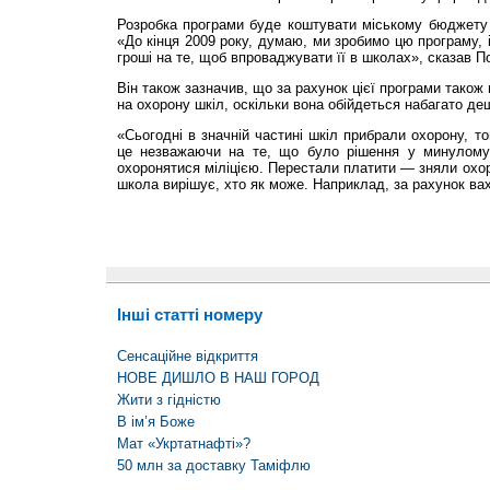
Розробка програми буде коштувати міському бюджету 
«До кінця 2009 року, думаю, ми зробимо цю програму, 
гроші на те, щоб впроваджувати її в школах», сказав П
Він також зазначив, що за рахунок цієї програми також
на охорону шкіл, оскільки вона обійдеться набагато д
«Сьогодні в значній частині шкіл прибрали охорону, т
це незважаючи на те, що було рішення у минулому 
охоронятися міліцією. Перестали платити — зняли охор
школа вирішує, хто як може. Наприклад, за рахунок ва
Інші статті номеру
Сенсаційне відкриття
НОВЕ ДИШЛО В НАШ ГОРОД
Жити з гідністю
В ім’я Боже
Мат «Укртатнафті»?
50 млн за доставку Таміфлю