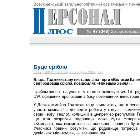
Всеукраїнський загальнополітичний освітянський тижне
№ 47 (349)
25 листопада 
Буде срібло
№ 47 (349) 25 листопада - 1 грудня 2009 року
Влада Таджикистану виставила на торги «Великий Канім
світі родовищ срібла, повідомляє «Німецька хвиля».
Прийом заявок на участь у тендері закінчується 14 гр
DW, офіційних пропозицій з боку потенційних інвесторів
У Держкоммайна Таджикистану заявляють, що в основн
участь компанії з досвідом роботи у галузі і велик
свою чергу, геолог, колишній віце-прем’єр республіки 
що для розробки родовища може бути створений
«Компанія, яка візьметься за освоєння, повинна бути
Учасники повинні розуміти, що родовище потребує 
декількох мільярдів», — зазначає він.