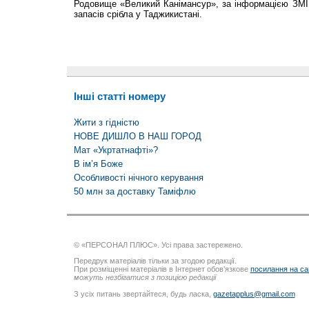
Родовище «Великий Канімансур», за інформацією ЗМІ, 
запасів срібла у Таджикистані.
Інші статті номеру
Жити з гідністю
НОВЕ ДИШЛО В НАШ ГОРОД
Мат «Укртатнафті»?
В ім’я Боже
Особливості нічного керування
50 млн за доставку Таміфлю
© «ПЕРСОНАЛ ПЛЮС». Усі права застережено.
Передрук матеріалів тільки за згодою редакції.
При розміщенні матеріалів в Інтернет обов’язкове
посилання на са
можуть незбігатися з позицією редакції
З усіх питань звертайтеся, будь ласка,
gazetapplus@gmail.com