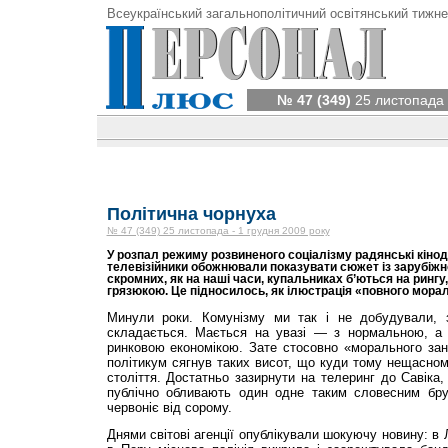
Всеукраїнський загальнополітичний освітянський тижне
№ 47 (349)
25 листопада 
Політична чорнуха
№ 47 (349) 25 листопада - 1 грудня 2009 року
У розпал режиму розвиненого соціалізму радянські кінод
телевізійники обожнювали показувати сюжет із зарубіжної
скромних, як на наші часи, купальниках б’ються на рингу
грязюкою. Це підносилось, як ілюстрація «повного морал
Минули роки. Комунізму ми так і не добудували, 
складається. Мається на увазі — з нормальною, а 
ринковою економікою. Зате стосовно «морального зан
політикум сягнув таких висот, що куди тому нещасно
століття. Достатньо зазирнути на телеринг до Савіка,
публічно обливають один одне таким словесним бр
червоніє від сорому.
Днями світові агенції опублікували шокуючу новину: в 