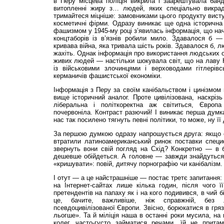
в Перу місцева поліція викрила і заарештувала банд
витопленні жиру з… людей, яких спеціально викра
тримайтеся міцніше: замовниками цього продукту вис
косметичні фірми. Одразу виникає ще одна історична 
фашизмом у 1945-му році з’явилась інформація, що нач
концтаборів із в’язнів робили мило. Здавалося б 
кривава війна, яка тривала шість років. Здавалося б, 
жахіть. Однак інформація про використання людських о
живих людей — настільки шокувала світ, що на лаву 
із військовими злочинцями і верховодами гітлерів
керманичів фашистської економіки.
Інформація з Перу за своїм канібальством і цинізмом
вище історичний аналог. Проте цивілізована, наскрізь
ліберальна і політкоректна аж світиться, Європ
почервоніла. Контраст разючий! І виникає перша думка
нас так посилено тягнуть певні політики, то може, ну її 
За першою думкою одразу напрошується друга: якщо є
втратили латиноамериканський ринок поставки специф
звернуть вони свій погляд на Схід? Конкретно — в б
дешевше обійдеться. А головне — завжди знайдуться 
«кришувати»: повій, дитячу порнографію чи канібалізм.
І отут — а це найстрашніше — постає третє запитання:
на Інтернет-сайтах лише кілька годин, після чого 
претендентів на папаху як і на кого подивився, в чий 
це, бачите, важливіше, ніж справжній, без 
псевдоцивілізованої Європи. Звісно, борюкатися в гряз
льогше». Та й міліція наша в останні роки мусила, на 
колег, часто-густо займатися речами, їй не прита