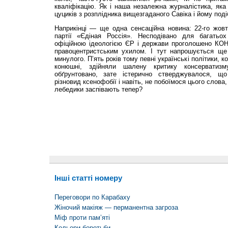
кваліфікацію. Як і наша незалежна журналістика, як
цуциків з розплідника вищезгаданого Савіка і йому поді
Наприкінці — ще одна сенсаційна новина: 22-го жовт
партії «Єдіная Россія». Несподівано для багатьо
офіційною ідеологією ЄР і держави проголошено К
правоцентристським ухилом. І тут напрошується ще
минулого. П’ять років тому певні українські політики, кот
конюшні, здійняли шалену критику консерватизм
обґрунтовано, зате істерично стверджувалося, щ
різновид ксенофобії і навіть, не побоїмося цього слова,
лебедики заспівають тепер?
Інші статті номеру
Переговори по Карабаху
Жіночий макіяж — перманентна загроза
Міф проти пам’яті
Кольори боротьби