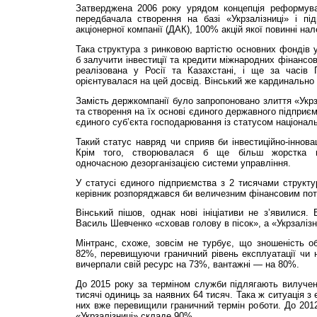
Затверджена 2006 року урядом концепція реформува
передбачала створення на базі «Укрзалізниці» і під
акціонерної компанії (ДАК), 100% акцій якої повинні на
Така структура з ринковою вартістю основних фондів у
б залучити інвестиції та кредити міжнародних фінансо
реалізована у Росії та Казахстані, і ще за часів Г
орієнтувалася на цей досвід. Вінський же кардинально
Замість держкомпанії було запропоновано злиття «Укрза
та створення на їх основі єдиного державного підприєм
єдиного суб’єкта господарювання із статусом національ
Такий статус навряд чи сприяв би інвестиційно-інновац
Крім того, створювалася б ще більш жорстка ц
одночасною дезорганізацією системи управління.
У статусі єдиного підприємства з 2 тисячами структур
керівник розпоряджався би величезним фінансовим пото
Вінський пішов, однак нові ініціативи не з’явилися. 
Василь Шевченко «сховав голову в пісок», а «Укрзаліз
Мінтранс, схоже, зовсім не турбує, що зношеність о
82%, перевищуючи граничний рівень експлуатації чи н
вичерпали свій ресурс на 73%, вантажні — на 80%.
До 2015 року за термі­ном служби підлягають вилучен
тисячі одиниць за наявних 64 тисяч. Така ж ситуація з
них вже перевищили граничний термін роботи. До 201
«Укрзалізниці» складе 90%.