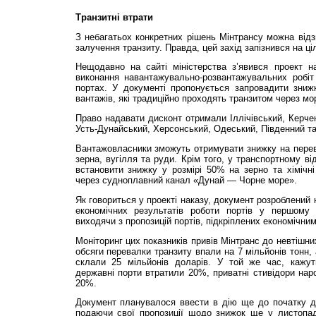
Транзитні втрати
З небагатьох конкретних рішень Мінтрансу можна від
залучення транзиту. Правда, цей захід запізнився на ціл
Нещодавно на сайті міністерства з’явився проект н
виконання навантажувально-розвантажувальних робі
портах. У документі пропонується запровадити зниж
вантажів, які традиційно проходять транзитом через мор
Право надавати дисконт отримали Іллічів­ський, Керче
Усть-Дунайський, Херсонський, Одеський, Південний т
Вантажовласники зможуть отримувати знижку на перев
зерна, вугілля та руди. Крім того, у транспортному в
встановити знижку у розмірі 50% на зерно та хімічні 
через судноплавний канал «Дунай — Чорне море».
Як говориться у проекті наказу, документ розроблений 
економічних результатів роботи портів у першому 
виходячи з пропозицій портів, підкріплених економічни
Моніторинг цих показників привів Мінтранс до невтішни
обсяги перевалки транзиту впали на 7 мільйонів тонн,
склали 25 мільйонів доларів. У той же час, кажут
державні порти втратили 20%, приватні стивідори наро
20%.
Документ планувалося ввести в дію ще до початку др
подаючи свої пропозиції щодо знижок ще у листопад