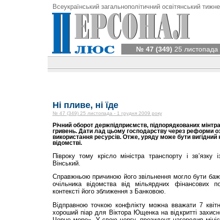
Всеукраїнський загальнополітичний освітянський тижне
№ 47 (349)
25 листопада 
Ні пливе, ні їде
№ 47 (349) 25 листопада - 1 грудня 2009 року
Річний оборот держпідприємств, підпорядкованих мінтра
гривень. Дати лад цьому господарству через реформи о
використання ресурсів. Отже, уряду може бути вигідний 
відомстві.
Півроку тому крісло міністра транспорту і зв’язку
Вінський.
Справжньою причиною його звільнення могло бути баж
очільника відомства від мільярдних фінансових по
контексті його зближення з Банковою.
Відправною точкою конфлікту можна вважати 7 квітня
хороший піар для Віктора Ющенка на відкритті захис
Чорне море». У свою чергу, президент нагородив мініс