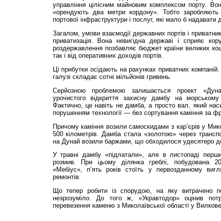
управління цілісним майновим комплексом порту. Вон
«орендують два метри кордону». Тобто заробляють 
портової інфраструктури і послуг, які мало б надавати
Загалом, умови взаємодії державних портів і приватник
приватизація. Вона невигідна державі і сприяє кор
роздержавлення позбавляє бюджет країни великих кош
так і від оперативних доходів портів.
Ці прибутки осідають на рахунках приватних компаній. 
галузі складає сотні мільйонів гривень.
Серйозною проблемою залишається проект «Ду
урочистого відкриття захисну дамбу на морському 
Фактично, це навіть не дамба, а просто вал, який нас
порушенням технології — без сортування каміння за фр
Причому каміння возили самоскидами з кар’єрів у Мико
500 кілометрів. Дамба стала «золотою» через транспо
на Дунай возили баржами, що обходилося удесятеро 
У травні дамбу «підлатали», але в листопаді перш
розмив. При цьому ділянка греблі, побудована 2
«Мебіус», п’ять років стоїть у первозданному вигл
ремонтів.
Що тепер робити із спорудою, на яку витрачено по
незрозуміло. До того ж, «Укравтодор» оцінив пот
перевезення каменю з Миколаївської області у Вилкове 