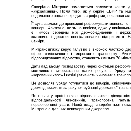
Своєрідно Мінтранс намагається залучити кошти дл
«Укрзалізниці». Після того, як у серпні ЄБРР та ін
подальшого надання кредитів є реформи, почалася акт
Її суть звелася до пропозиції реформувати монополію і
концерн. Фактично, це зміна вивіски, адже у нинішньом
є чимось середнім між держоб’єднанням і держк
залізниць і десятки спеціалізованих під­при­ємств.
банкіри.
Мінтрансзв’язку керує галуззю з високою часткою де
сфері залізничного і морського тран­спорту. Річн
підпорядкованих відомству, становить близько 70 міль­я
Дати лад цьому господарству через системні реформи
можливості використання даних ресурсів. Уряду м
«керований хаос» і безініціативність чиновників трансп
Це дозволяє уряду готуватися до виборів, спіл­куючи
держпідприємств за рахунок руйнації державної трансп
Як тільки у країні почне відновлюватися діє­здатніс
відповідальності чиновників, транспортна галу
першочергової уваги. Новій владі знадобляться показ
Мінтранс є для них невичерпним джерелом.