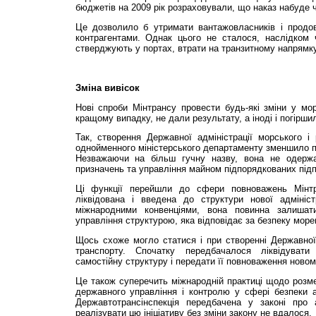
бюджетів на 2009 рік розраховували, що наказ набуде чи
Це дозволило б утримати вантажовласників і продо
контрагентами. Однак цього не сталося, наслідком ч
стверджують у портах, втрати на транзитному напрямку
Зміна вивісок
Нові спроби Мінтрансу провести будь-які зміни у морс
кращому випадку, не дали результату, а іноді і погірши
Так, створення Державної адміністрації морського і 
однойменного міністерського департаменту зменшило п
Незважаючи на більш гучну назву, вона не одерж
призначень та управління майном підпорядкованих під
Ці функції перейшли до сфери повноважень Мінтра
ліквідована і введена до структури нової адмініст
міжнародними конвенціями, вона повинна залишат
управління структурою, яка відповідає за безпеку море
Щось схоже могло статися і при створенні Державної 
транспорту. Спочатку передбачалося ліквідувати
самостійну структуру і передати її повноваження новом
Це також суперечить міжнародній практиці щодо розм
державного управління і контролю у сфері безпеки а
Державтотрансінспекція передбачена у законі про 
реалізувати цю ініціативу без зміни закону не вдалося.