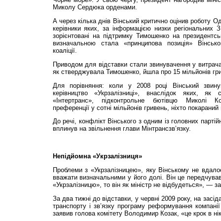
Миколу Сердюка орденами.
А через кілька днів Вінський критично оцінив роботу Оде
керівники яких, за інформацією низки регіональних 
зорієнтовані на підтримку Тимошенко на президентсь
визначальною стала «принципова позиція» Вінськ
коаліції.
Приводом для відставки стали звинувачення у витрача
як стверджувала Тимошенко, йшла про 15 мільйонів гр
Для порівняння: коли у 2008 році Вінський звину
керівництво «Укрзалізниці», внаслідок яких, як
«Інтертранс», підконтрольне бютівцю Миколі К
преференції у сотні мільйонів гривень, ніхто покараний 
До речі, конфлікт Вінського з одним із головних парті
вплинув на звільнення глави Мінтрансзв’язку.
Непідйомна «Укрзалізниця»
Проблеми з «Укрзалізницею», яку Вінському не вдало
вважати визначальними у його долі. Він це передчува
«Укр­залізницю», то він як міністр не відбудеться», — за
За два тижні до відставки, у червні 2009 року, на засід
транспорту і зв’язку програму реформування компанії 
заявив голова комітету Володимир Козак, «це крок в ні