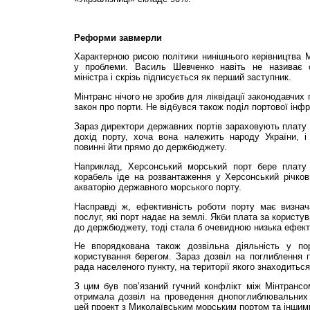
Реформи завмерли
Характерною рисою політики нинішнього керівництва М
у проблеми. Василь Шевченко навіть не називає с
міністра і скрізь підписується як перший заступник.
Мінтранс нічого не зробив для ліквідації законодавчих
закон про порти. Не відбувся також поділ портової інфр
Зараз директори державних портів зараховують плату 
дохід порту, хоча вона належить народу України, 
повинні йти прямо до держбюджету.
Наприклад, Херсонський морський порт бере плату
корабель іде на розвантаження у Херсонський річков
акваторію державного морського порту.
Насправді ж, ефектив­ність роботи порту має визнач
послуг, які порт надає на землі. Якби плата за корист
до держ­бюджету, тоді стала б очевидною низька ефект
Не впорядкована також дозвільна діяльність у по
користування берегом. Зараз дозвіл на поглиблення 
рада населеного пункту, на території якого знаходиться
З цим був пов’язаний гучний конфлікт між Мін­трансом
отримала доз­віл на проведення днопоглиблювальних р
цей проект з Миколаївським морським портом та іншими