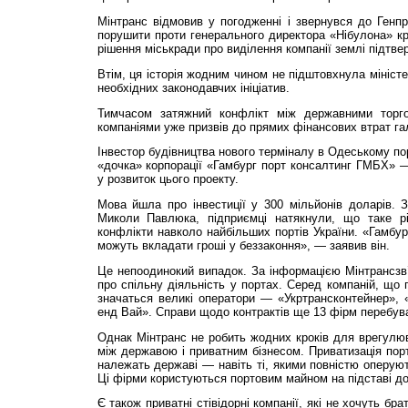
Мінтранс відмовив у погодженні і звернувся до Генп
порушити проти генерального директора «Нібулона» кр
рішення міськради про виділення компанії землі підтве
Втім, ця історія жодним чином не підштовхнула мініст
необхідних законодавчих ініціатив.
Тимчасом затяжний конфлікт між державними торг
компаніями уже призвів до прямих фінансових втрат гал
Інвестор будівництва нового терміналу в Одеському по
«дочка» корпорації «Гамбург порт консалтинг ГМБХ» 
у розвиток цього проекту.
Мова йшла про інвестиції у 300 мільйонів доларів. 
Миколи Павлюка, підприємці натякнули, що таке р
конфлікти навколо найбільших портів України. «Гамбур­
можуть вкладати гроші у беззаконня», — заявив він.
Це непоодинокий випадок. За інформацією Мінтрансзв’я
про спільну діяльність у портах. Серед компаній, що 
значаться великі оператори — «Укртрансконтейнер», «У
енд Вай». Справи щодо контрактів ще 13 фірм перебув
Однак Мінтранс не робить жодних кроків для врегулю
між державою і приватним бізнесом. Приватизація порт
належать державі — навіть ті, якими повністю оперуют
Ці фірми користуються портовим майном на підставі до
Є також приватні стівідорні компанії, які не хочуть бра