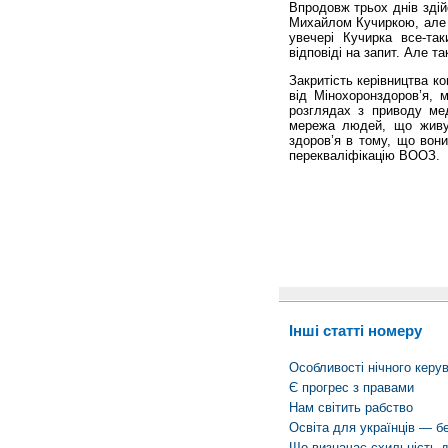
Впродовж трьох днів здій
Михайлом Кучиркою, але 
увечері Кучирка все-так
відповіді на запит. Але та
Закритість керівництва к
від Мінохоронздоров’я, 
розглядах з приводу мед
мережа людей, що живут
здоров’я в тому, що вон
перекваліфікацію ВООЗ.
Інші статті номеру
Особливості нічного керу
Є прогрес з правами
Нам світить рабство
Освіта для українців — бе
Що визначає схильність д