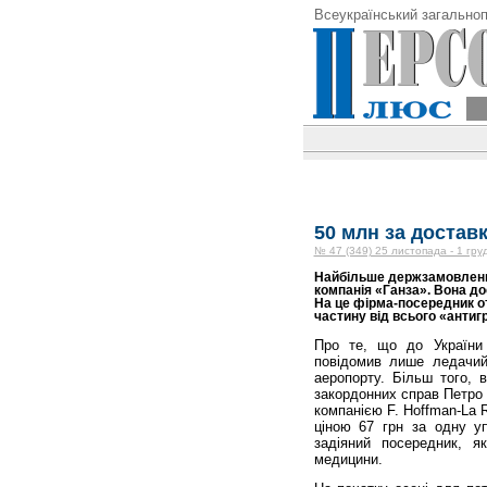
Всеукраїнський загальноп
50 млн за достав
№ 47 (349) 25 листопада - 1 гру
Найбільше держзамовлення 
компанія «Ганза». Вона до
На це фірма-посередник о
частину від всього «антиг
Про те, що до України 
повідомив лише ледачий 
аеропорту. Більш того, 
закордонних справ Петро
компанією F. Hoffman-La 
ціною 67 грн за одну уп
задіяний посередник, я
медицини.