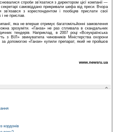
снювалися спроби зв’язатися з директором цієї компанії —
секретарі самовіддано прикривали шефа від преси. Вчора
и зв’язався з кореспондентом і пообіцяв прислати свої
к і не прислав.
омпанії, яка не вперше отримує багатомільйонні замовлення
можна зрозуміти. «Ганза» не раз спливала в скандальних
ичних тендерів. Наприклад, в 2007 році «Всеукраїнська
ь з ВІЛ» звинуватила чиновників Міністерства охорони
и за допомогою «Ганзи» купили препарат, який не пройшов
www.newsru.ua
вання
з кордонів
о раку?