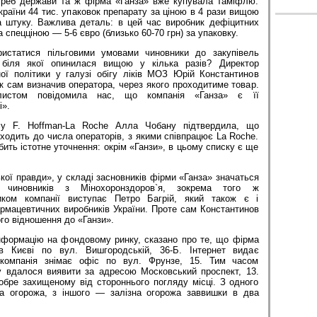
треб держави та ж фірма «Ганза» вже купувала Таміфлю.
країни 44 тис. упаковок препарату за ціною в 4 рази вищою
 штуку. Важлива деталь: в цей час виробник дефіцитних
а спецціною — 5-6 євро (близько 60-70 грн) за упаковку.
истатися пільговими умовами чиновники до закупівель
 біля якої опинилася вищою у кілька разів? Директор
ої політики у галузі обігу ліків МОЗ Юрій Константинов
к сам визначив оператора, через якого проходитиме товар.
истом повідомила нас, що компанія «Ганза» є її
і».
ісу F. Hoffman-La Roche Алла Чобану підтвердила, що
входить до числа операторів, з якими співпрацює La Roche.
ить істотне уточнення: окрім «Ганзи», в цьому списку є ще
кої правди», у складі засновників фірми «Ганза» значаться
их чиновників з Мінохоронздоров`я, зокрема того ж
иком компанії виступає Петро Багрій, який також є і
рмацевтичних виробників України. Проте сам Константинов
ого відношення до «Ганзи».
інформацію на фондовому ринку, сказано про те, що фірма
в Києві по вул. Вишгородській, 36-Б. Інтернет видає
компанія знімає офіс по вул. Фрунзе, 15. Тим часом
 вдалося виявити за адресою Московський проспект, 13.
обре захищеному від стороннього погляду місці. З одного
на огорожа, з іншого — залізна огорожа заввишки в два