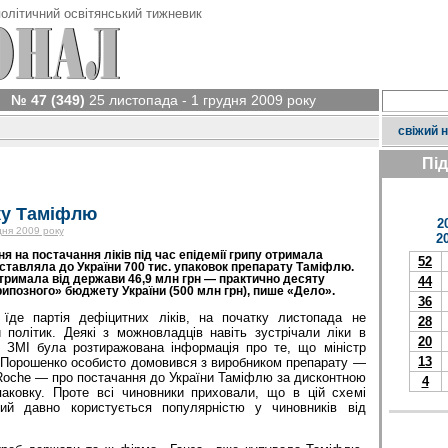
олітичний освітянський тижневик
№ 47 (349)
25 листопада - 1 грудня 2009 року
свіжий 
Пі
ку Таміфлю
2
дня 2009 року
2
на постачання ліків під час епідемії грипу отримала
52
ставляла до України 700 тис. упаковок препарату Таміфлю.
тримала від держави 46,9 млн грн — практично десяту
44
рипозного» бюджету України (500 млн грн), пише «Дело».
36
їде партія дефіцитних ліків, на початку листопада не
28
політик. Деякі з можновладців навіть зустрічали ліки в
20
в ЗМІ була розтиражована інформація про те, що міністр
13
 Порошенко особисто домовився з виробником препарату —
Roche — про постачання до України Таміфлю за дисконтною
4
аковку. Проте всі чиновники приховали, що в цій схемі
кий давно користується популярністю у чиновників від