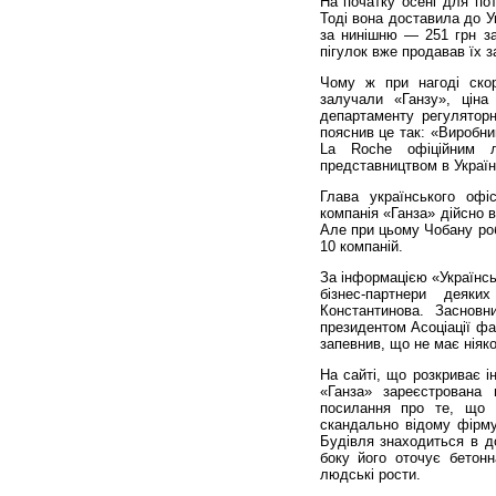
На початку осені для по
Тоді вона доставила до У
за нинішню — 251 грн за
пігулок вже продавав їх з
Чому ж при нагоді скор
залучали «Ганзу», ціна
департаменту регуляторн
пояснив це так: «Виробни
La Roche офіційним л
представництвом в Україн
Глава українського оф
компанія «Ганза» дійсно 
Але при цьому Чобану роб
10 компаній.
За інформацією «Українсь
бізнес-партнери деяк
Константинова. Засновн
президентом Асоціації фа
запевнив, що не має ніяк
На сайті, що розкриває 
«Ганза» зареєстрована 
посилання про те, що 
скандально відому фірму
Будівля знаходиться в д
боку його оточує бетон
людські рости.