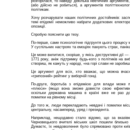
розгорілася, то наведу декілька неетичних аргументів
(або дійсно не робиться), а аргументів політтехноло
політикам.
Хочу розчарувати наших політичних достойників: заспо
темі епідемії неможливо набрати додаткових електора
опозиції.
Спробую пояснити цю тезу.
По-перше, саме психологічне підгрунтя цього процесу 
У суспільних настроях та емоціях панують страх, панік
Це може вилитися, скоріше, у якісь деструктивні дії 
1771 року, аніж підтримку будь-кого з політиків на ви
створиш, як кажуть у народі, «на горі слави не заробиш
Це аргумент для всіх, хто вважає, що можна вчасн
«грипозний» рейтинг у виборчій гонці.
По-друге, боротьба з епідемією для влади може пр
«плюси» (якщо вона зможе довести свою ефективніс
оскільки державна машина в країні вже не раз до
помилки на рівному місці.
До того ж, люди перекладають невдачі і помилки міс
центральну, насамперед, уряд і президента.
Наприклад, нещодавно стало відомо, що за вказівк
Черновецького вчителі міських шкіл пошили близько 
Думаєтє, їх невдоволення було спрямовано проти київ