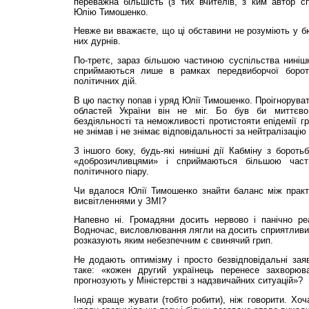
переважна більшість (з тих вчителів, з ким автор с
Юлію Тимошенко.
Невже ви вважаєте, що ці обставини не розуміють у бю
них дурнів.
По-третє, зараз більшою частиною суспільства нинішні
сприймаються лише в рамках передвиборчої борот
політичних дій.
В цю пастку попав і уряд Юлії Тимошенко. Проігноруват
областей України він не міг. Бо був би миттєво
бездіяльності та неможливості протистояти епідемії гр
не знімав і не знімає відповідальності за нейтралізацію 
З іншого боку, будь-які нинішні дії Кабміну з бороть
«доброзичливцями» і сприймаються більшою час
політичного піару.
Чи вдалося Юлії Тимошенко знайти баланс між практ
висвітленнями у ЗМІ?
Напевно ні. Громадяни досить нервово і панічно ре
Водночас, висловлювання лягли на досить сприятливий
розказують яким небезпечним є свинячий грип.
Не додають оптимізму і просто безвідповідальні зая
таке: «кожен другий українець перенесе захворюв
прогнозують у Міністерстві з надзвичайних ситуацій»?
Іноді краще жувати (тобто робити), ніж говорити. Хоч