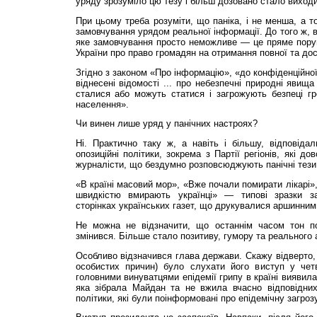
уряду зрозуміло цю тезу і більш дозовано стало виходи
При цьому треба розуміти, що паніка, і не менша, а то
замовчування урядом реальної інформації. До того ж, 
яке замовчування просто неможливе — це пряме пору
України про право громадян на отримання повної та дос
Згідно з законом «Про інформацію», «до конфіденційної
віднесені відомості ... про небезпечні природні явища 
сталися або можуть статися і загрожують безпеці гр
населення».
Чи винен лише уряд у панічних настроях?
Ні. Практично таку ж, а навіть і більшу, відповідаль
опозиційні політики, зокрема з Партії регіонів, які д
журналісти, що бездумно розповсюджують панічні тези
«В країні масовий мор», «Вже почали помирати лікарі»
швидкістю вмирають українці» — типові зразки з
сторінках українських газет, що друкувалися аршинним
Не можна не відзначити, що останнім часом тон по
змінився. Більше стало позитиву, гумору та реального а
Особливо відзначився глава держави. Скажу відверто, 
особистих причин) було слухати його виступ у чет
головними винуватцями епідемії грипу в країні виявил
яка зібрала Майдан та не вжила вчасно відповідних 
політики, які були поінформовані про епідемічну загрозу