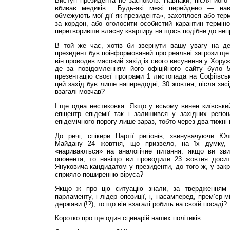
Виступ президента не заспокоїв. Навпаки, після його 
вбиває медиків... Будь-які межі перейдено — наві
обмежують мої дії як президента», захотілося або тер
за кордон, або оголосити особистий карантин термін
перетворивши власну квартиру на щось подібне до неп
В той же час, хотів би звернути вашу увагу на дея
президент був поінформований про реальні загрози ще 
він проводив масовий захід із свого висунення у Хору
де за повідомленням його офіційного сайту було 
презентацію своєї програми 1 листопада на Софіївськ
цей захід був лише напередодні, 30 жовтня, після зас
взагалі мовчав?
І ще одна нестиковка. Якщо у всьому винен київськи
епіцентр епідемії так і залишився у західних регіо
епідемічного порогу лише зараз, тобто через два тижні
До речі, спікери Партії регіонів, звинувачуючи Ю
Майдану 24 жовтня, що призвело, на їх думку, 
«нариваються» на аналогічне питання: якщо ви зви
опонента, то навіщо ви проводили 23 жовтня досит
Януковича кандидатом у президенти, до того ж, у зак
сприяло поширенню віруса?
Якщо ж про цю ситуацію знали, за твердженням п
парламенту, і лідер опозиції, і, насамперед, прем’єр-
держави (!?), то що він взагалі робить на своїй посаді?
Коротко про ще один сценарій наших політиків.