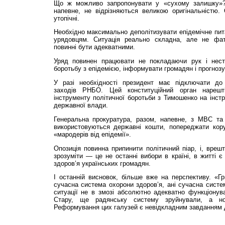
Що ж можливо запропонувати у «сухому залишку»? 
напевне, не відрізняються великою оригінальністю.
утопічні.
Необхідно максимально деполітизувати епідемічне пита
урядовцям. Ситуація реально складна, але не фата
повинні бути адекватними.
Уряд повинен працювати не покладаючи рук і нести
боротьбу з епідемією, інформувати громадян і прогнозу
У разі необхідності президент має підключати до о
заходів РНБО. Цей конституційний орган нарешт
інструменту політичної боротьби з Тимошенко на інстр
державної влади.
Генеральна прокуратура, разом, напевне, з МВС та
використовуються державні кошти, попереджати кор
«мародерів від епідемії».
Опозиція повинна припинити політичний піар, і, врешті
зрозуміти — це не останні вибори в країні, в житті є
здоров’я українських громадян.
І останній висновок, більше вже на перспективу. «Гр
сучасна система охорони здоров’я, ані сучасна систе
ситуації не в змозі абсолютно адекватно функціонув
Стару, ще радянську систему зруйнували, а но
Реформування цих галузей є невідкладним завданням д