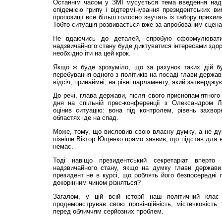
Останнім часом у ЗМІ мусується тема введення надзв
епідемією грипу і відтермінування президентських ви
пропозиції все більш голосно звучать із табору прихил
Тобто ситуація розвивається вже за апробованим сцена
Не вдаючись до деталей, спробую сформулювати
надзвичайного стану буде диктуватися інтересами здор
необхідно іти на цей крок.
Якщо ж буде зрозуміло, що за рахунок таких дій б
перебування одного з політиків на посаді глави держави
відсіч, принаймні, на рівні парламенту, який затверджу
До речі, глава держави, після свого приснопам’ятного
дня на спільній прес-конференції з Олександром Л
оцінив ситуацію: вона під контролем, рівень захвор
областях іде на спад.
Може, тому, що висловив свою власну думку, а не ду
пізніше Віктор Ющенко прямо заявив, що підстав для 
немає.
Тоді навіщо президентський секретаріат вперто
надзвичайного стану, якщо на думку глави держави
президент не в курсі, що роблять його безпосередні п
докорінним чином різняться?
Загалом, у цій всій історії наш політичний кла
продемонстрував свою провінційність, містечковість 
перед обличчям серйозних проблем.