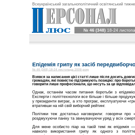
Всеукраїнський загальнополітичний освітянський тижне
№ 46 (348)
18-24 листопа
Епідемія грипу як засіб передвиборч
№ 46 (348) 18-24 листопада 2009 року
Взявся за написання цієї статті лише після досить довг
громадян, які повністю підтримують позицію: про боротьб
говорити лише професіонали, що несуть за це відповідал
Однак, останнім часом питання боротьби з епідеміє
Експерти і політтехнологи все більше і більше продуку
у президенти виграє, а хто програє, експлуатуючи «гр
втративши на ній свій виборчий рейтинг.
Політики теж достатньо наговорили: говорячи про 
роздмухуючи паніку та звинувачуючи уряд у всіх смерт
Для мене особисто піар на такій темі як епідемія —
навколо використання грипу як одного з політте