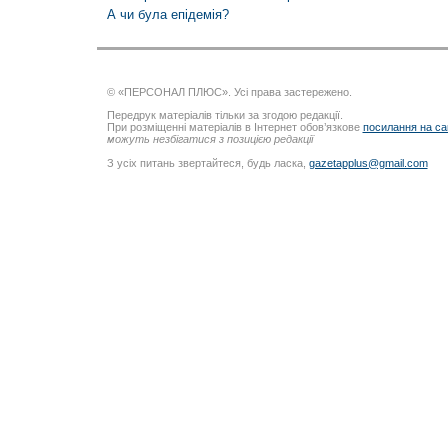
А чи була епідемія?
© «ПЕРСОНАЛ ПЛЮС». Усі права застережено.
Передрук матеріалів тільки за згодою редакції.
При розміщенні матеріалів в Інтернет обов’язкове
посилання на са
можуть незбігатися з позицією редакції
З усіх питань звертайтеся, будь ласка,
gazetapplus@gmail.com