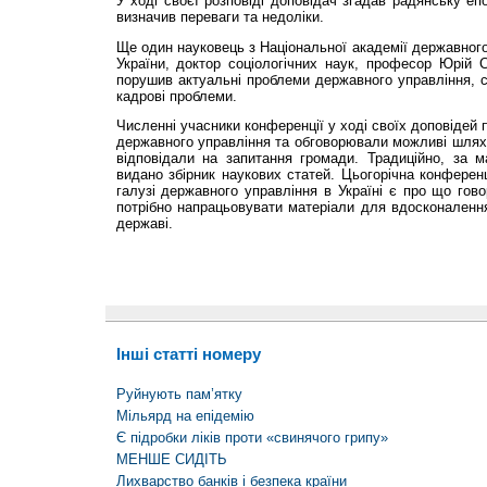
У ході своєї розповіді доповідач згадав радянську еп
визначив переваги та недоліки.
Ще один науковець з Національної академії державного
України, доктор соціологічних наук, професор Юрій С
порушив актуальні проблеми державного управління, с
кадрові проблеми.
Численні учасники конференції у ході своїх доповідей
державного управління та обговорювали можливі шлях
відповідали на запитання громади. Традиційно, за м
видано збірник наукових статей. Цьогорічна конферен
галузі державного управління в Україні є про що гово
потрібно напрацьовувати матеріали для вдосконаленн
державі.
Інші статті номеру
Руйнують пам’ятку
Мільярд на епідемію
Є підробки ліків проти «свинячого грипу»
МЕНШЕ СИДІТЬ
Лихварство банків і безпека країни