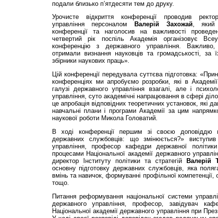
подали близько п’ятдесяти тем до друку.
Урочисте відкриття конференції проводив ректор
управління персоналом
Валерій Захожай
, який
конференції та наголосив на важливості проведе
четвертий рік поспіль Академія організовує Всеук
конференцію з державного управління. Важливо,
отримали визнання науковців та громадськості, за 
збірники наукових праць».
Цій конференції передувала суттєва підготовка: «При
конференціях ми апробуємо розробки, які в Академі
галузі державного управління взагалі, але і психоло
управління, суто академічні напрацювання в сфері діло
це апробація відповідних теоретичних установок, які 
навчальні плани і програми Академії за цим напрямк
наукової роботи Микола Головатий.
В ході конференції першим зі своєю доповіддю 
державних службовців: що змінюється?» виступив
управління, професор кафедри державної політики
процесами Національної академії державного управлін
директор Інституту політики та стратегій
Валерій 
основну підготовку державних службовців, яка поляг
вмінь та навичок, формуванні профільної компетенції, 
тощо.
Питання реформування національної системи управлі
державного управління, професор, завідувач кафед
Національної академії державного управління при Пре