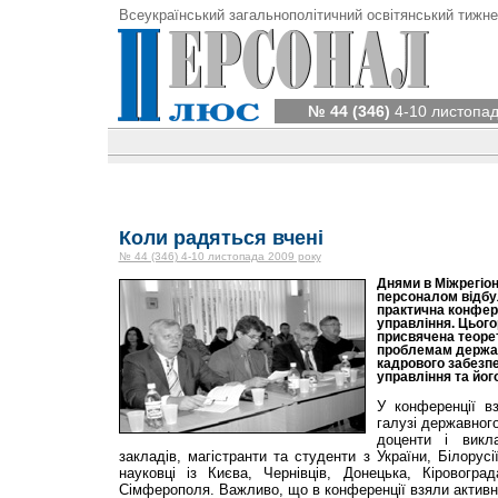
Всеукраїнський загальнополітичний освітянський тижне
№ 44 (346)
4-10 листопад
Коли радяться вчені
№ 44 (346) 4-10 листопада 2009 року
Днями в Міжрегіон
персоналом відбу
практична конфер
управління. Цього
присвячена теоре
проблемам держав
кадрового забезп
управління та йог
У конференції вз
галузі державного
доценти і викл
закладів, магістранти та студенти з України, Білорус
науковці із Києва, Чернівців, Донецька, Кіровогра
Сімферополя. Важливо, що в конференції взяли активн