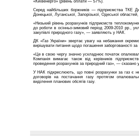
«Київенерго» (рівень оплати — 57%).
Серед найбільших боржників — підприємства ТКЕ Дніп
Донецької, Луганської, Запорізької, Одеської областей,
«Низький рівень розрахунків підприємств теплокомунен
до роботи в осінньо-зимовий період 2009-2010 рр., у
закупівлі природного газу», — заявляють у НАК.
ДК «Газ України» звертає увагу на небажання окремих
вирішувати питання щодо погашення заборгованості за 
«Це в свою чергу значно ускладнює початок опалювальн
Компанія вимагає також від керівників підприємс
проведення розрахунків за природний газ», — сказано у
У НАК підкреслюють, що повні розрахунки за газ є 
договорів на постачання газу протягом опалювальн
виділення планових обсягів газу.