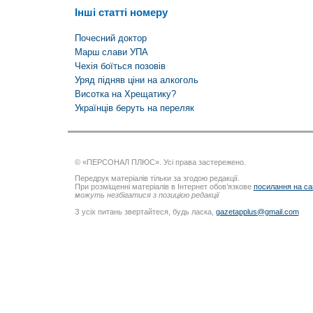
Інші статті номеру
Почесний доктор
Марш слави УПА
Чехія боїться позовів
Уряд підняв ціни на алкоголь
Висотка на Хрещатику?
Українців беруть на переляк
© «ПЕРСОНАЛ ПЛЮС». Усі права застережено.
Передрук матеріалів тільки за згодою редакції.
При розміщенні матеріалів в Інтернет обов’язкове
посилання на са
можуть незбігатися з позицією редакції
З усіх питань звертайтеся, будь ласка,
gazetapplus@gmail.com