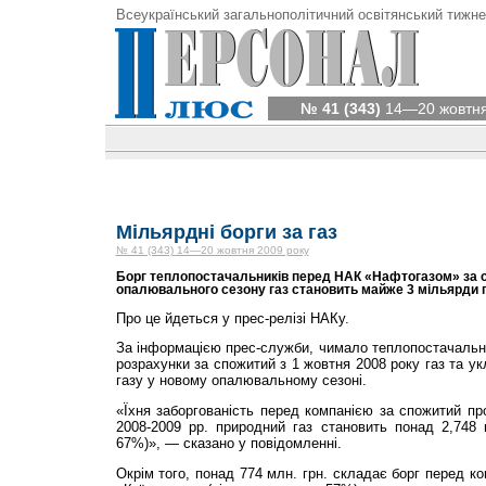
Всеукраїнський загальнополітичний освітянський тижне
№ 41 (343)
14—20 жовтня
Мільярдні борги за газ
№ 41 (343) 14—20 жовтня 2009 року
Борг теплопостачальників перед НАК «Нафтогазом» за 
опалювального сезону газ становить майже 3 мільярди 
Про це йдеться у прес-релізі НАКу.
За інформацією прес-служби, чимало теплопостачальн
розрахунки за спожитий з 1 жовтня 2008 року газ та у
газу у новому опалювальному сезоні.
«Їхня заборгованість перед компанією за спожитий п
2008-2009 рр. природний газ становить понад 2,748 
67%)», — сказано у повідомленні.
Окрім того, понад 774 млн. грн. складає борг перед к