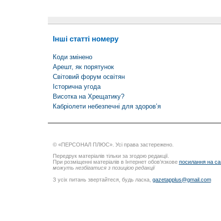
Інші статті номеру
Коди змінено
Арешт, як порятунок
Світовий форум освітян
Історична угода
Висотка на Хрещатику?
Кабріолети небезпечні для здоров’я
© «ПЕРСОНАЛ ПЛЮС». Усі права застережено.
Передрук матеріалів тільки за згодою редакції.
При розміщенні матеріалів в Інтернет обов’язкове
посилання на са
можуть незбігатися з позицією редакції
З усіх питань звертайтеся, будь ласка,
gazetapplus@gmail.com