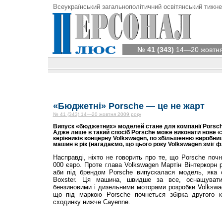
Всеукраїнський загальнополітичний освітянський тижне
№ 41 (343)
14—20 жовтня
«Бюджетні» Porsche — це не жарт
№ 41 (343) 14—20 жовтня 2009 року
Випуск «бюджетних» моделей стане для компанії Porsch
Адже лише в такий спосіб Porsche може виконати нове «з
керівників концерну Volks­wagen, по збільшенню виробниц
машин в рік (нагадаємо, що цього року Volkswagen зміг ф
На­справді, ніхто не говорить про те, що Porsche поч
000 євро. Проте глава Volkswagen Мар­тін Вінтеркорн 
аби під брендом Porsche випускалася модель, яка 
Boxster. Ця машина, швидше за все, оснащувати
бензиновими і дизельними моторами розробки Volkswag
що під маркою Porsche почнеться збірка другого к
сходинку нижче Cayenne.