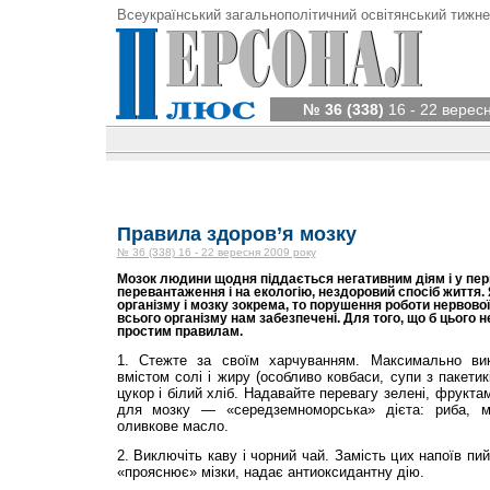
Всеукраїнський загальнополітичний освітянський тижне
№ 36 (338)
16 - 22 верес
Правила здоров’я мозку
№ 36 (338) 16 - 22 вересня 2009 року
Мозок людини щодня піддається негативним діям і у пер
перевантаження і на екологію, нездоровий спосіб життя
організму і мозку зокрема, то порушення роботи нервової 
всього організму нам забезпечені. Для того, що б цього 
простим правилам.
1. Стежте за своїм харчуванням. Максимально ви
вмістом солі і жиру (особливо ковбаси, супи з пакетик
цукор і білий хліб. Надавайте перевагу зелені, фрукта
для мозку — «середземноморська» дієта: риба, мо
оливкове масло.
2. Виключіть каву і чорний чай. Замість цих напоїв пи
«прояснює» мізки, надає антиоксидантну дію.