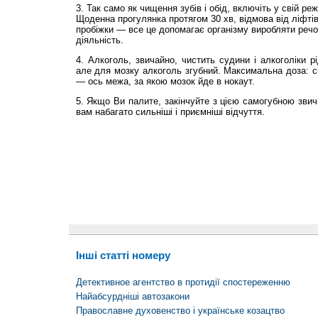
3. Так само як чищення зубів і обід, включіть у свій р
Щоденна прогулянка протягом 30 хв, відмова від ліфтів
пробіжки — все це допомагає організму виробляти реч
діяльність.
4. Алкоголь, звичайно, чистить судини і алкого­ліки р
але для мозку алкоголь згубний. Максимальна доза: с
— ось межа, за якою мозок йде в нокаут.
5. Якщо Ви палите, закінчуйте з цією самогубною зви
вам набагато сильніші і приємніші відчуття.
Інші статті номеру
Детективное агентство в протидії спостереженню
Найабсурдніші автозакони
Православне духовенство і українське козацтво