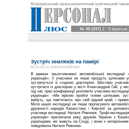
Всеукраїнський загальнополітичний освітянський тижне
№ 35 (337)
2 - 8 вересня 
Зустріч земляків на памірі
№ 35 (337) 2 - 8 вересня 2009 року
В рамках трьохтижневої автомобільної експедиції 
українців», її учасники не лише проїдуть шляхами у
зустрінуться зі східною діаспорою. Шестеро учасник
зустрітися із діаспорою у місті Александров Гай, у мі
під час прес-конференції розповіли учасники експедиці
українців». «Ми мріємо пройти їхніми шляхами, зус
мабуть, що пам’ятають про свій рідний край, і приве
Місія нашої експедиції не лише пропагувати автомобіл
дружності народів Казахстану і Киргизії за допомог
учасниця експедиції Наталя Ревонюк. Трофі-експедиція
українців» присвячена року дружби України з Каза
українцями, які живуть на Сході, і вони з нетерпіння
повідомила Наталя Ревонюк.