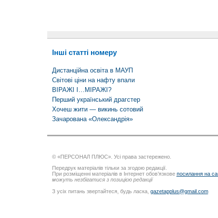
Інші статті номеру
Дистанційна освіта в МАУП
Світові ціни на нафту впали
ВІРАЖІ І…МІРАЖІ?
Перший український драгстер
Хочеш жити — викинь сотовий
Зачарована «Олександрія»
© «ПЕРСОНАЛ ПЛЮС». Усі права застережено.
Передрук матеріалів тільки за згодою редакції.
При розміщенні матеріалів в Інтернет обов’язкове
посилання на са
можуть незбігатися з позицією редакції
З усіх питань звертайтеся, будь ласка,
gazetapplus@gmail.com