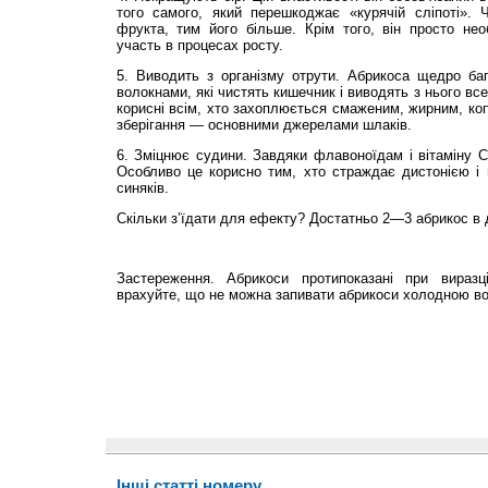
того самого, який перешкоджає «курячій сліпоті».
фрукта, тим його більше. Крім того, він просто нео
участь в процесах росту.
5. Виводить з організму отрути. Абрикоса щедро б
волокнами, які чистять кишечник і виводять з нього вс
корисні всім, хто захоплюється смаженим, жирним, ко
зберігання — основними джерелами шлаків.
6. Зміцнює судини. Завдяки флавоноїдам і вітаміну С
Особливо це корисно тим, хто страждає дистонією і 
синяків.
Скільки з’їдати для ефекту? Достатньо 2—3 абрикос в 
Застереження. Абрикоси протипоказані при виразці
врахуйте, що не можна запивати абрикоси холодною в
Інші статті номеру