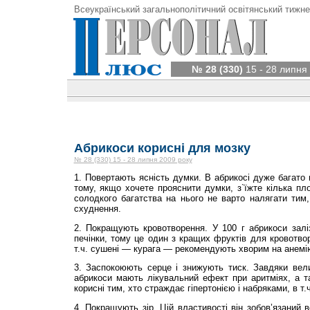
Всеукраїнський загальнополітичний освітянський тижне
№ 28 (330)
15 - 28 липня
Абрикоси корисні для мозку
№ 28 (330) 15 - 28 липня 2009 року
1. Повертають ясність думки. В абрикосі дуже багато
тому, якщо хочете прояснити думки, з`їжте кілька пло
солодкого багатства на нього не варто налягати тим
схуднення.
2. Покращують кровотворення. У 100 г абрикоси заліз
печінки, тому це один з кращих фруктів для кровотво
т.ч. сушені — курага — рекомендують хворим на анемію
3. Заспокоюють серце і знижують тиск. Завдяки вели
абрикоси мають лікувальний ефект при аритміях, а т
корисні тим, хто страждає гіпертонією і набряками, в т
4. Покращують зір. Цій властивості він зобов’язаний в