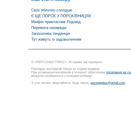
Cвоє яблучко солодше
Є ЩЕ ПОРОХ У ПОРОХІВНИЦЯХ
Мінфін привласнив Родовід
Перемога назавжди
Загрозлива тенденція
Тут живуть із задоволенням
© «ПЕРСОНАЛ ПЛЮС». Усі права застережено.
Передрук матеріалів тільки за згодою редакції.
При розміщенні матеріалів в Інтернет обов’язкове
посилання на са
можуть незбігатися з позицією редакції
З усіх питань звертайтеся, будь ласка,
gazetapplus@gmail.com