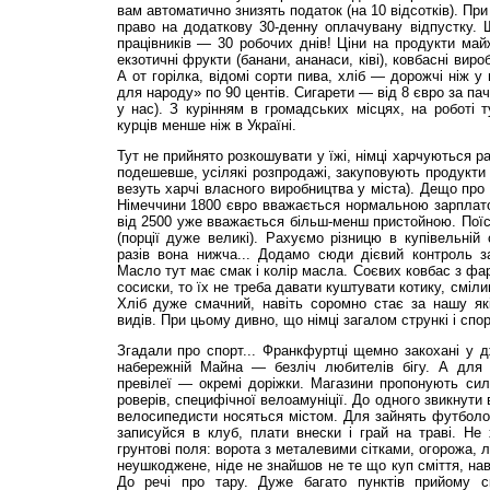
вам автоматично знизять податок (на 10 від­сотків). При 
право на додаткову 30-денну оплачувану відпустку. 
працівників — 30 робочих днів! Ціни на продукти майж
екзотичні фрукти (банани, ананаси, ківі), ковбасні виро
А от горілка, відомі сорти пива, хліб — дорожчі ніж у
для народу» по 90 центів. Сигарети — від 8 євро за пач
у нас). З курінням в громадських місцях, на роботі т
курців менше ніж в Україні.
Тут не прийнято розкошувати у їжі, німці харчуються 
подешевше, усілякі розпродажі, закуповують продукти 
везуть харчі власного виробництва у міста). Дещо про 
Німеччини 1800 євро вважається нормальною зарплато
від 2500 уже вважається більш-менш пристойною. Пої
(порції дуже великі). Рахуємо різницю в купівельній 
разів вона нижча... Додамо сюди діє­вий контроль з
Масло тут має смак і колір масла. Соєвих ковбас з ф
сосиски, то їх не треба давати куштувати котику, смілив
Хліб дуже сма­ч­ний, навіть соромно стає за нашу як
видів. При цьому дивно, що німці загалом стрункі і спор
Згадали про спорт... Франкфуртці щемно закохані у дж
набережній Майна — безліч любителів бігу. А для 
превілеї — окремі доріжки. Магазини пропонують сил
роверів, специфічної велоамуніції. До одного звикнути
велосипедисти носяться містом. Для зайнять футболо
записуйся в клуб, плати внески і грай на траві. Не
грунтові поля: ворота з металевими сітками, огорожа,
неушкоджене, ніде не знайшов не те що куп сміття, нав
До речі про тару. Дуже багато пунктів прийому ск