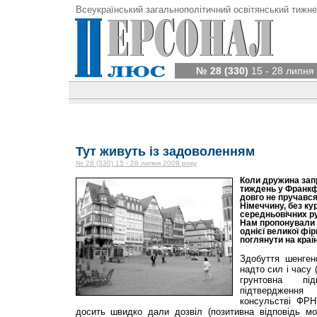
Всеукраїнський загальнополітичний освітянський тижне
№ 28 (330)
15 - 28 липня
Тут живуть із задоволенням
№ 28 (330) 15 - 28 липня 2009 року
Коли дружина запр
тиждень у Франкфу
довго не пручався
Німеччину, без ку
середньовічних ру
Нам пропонували 
однієї великої фі
поглянути на краї
Здобуття шенген
надто сил і часу 
грунтовна пі
підтвердження
консульстві ФРН
досить швидко дали дозвіл (позитивна відповідь 