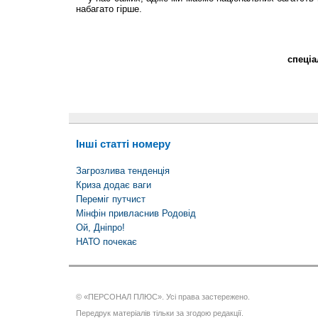
набагато гірше.
спеці
Інші статті номеру
Загрозлива тенденція
Криза додає ваги
Переміг путчист
Мінфін привласнив Родовід
Ой, Дніпро!
НАТО почекає
© «ПЕРСОНАЛ ПЛЮС». Усі права застережено.
Передрук матеріалів тільки за згодою редакції.