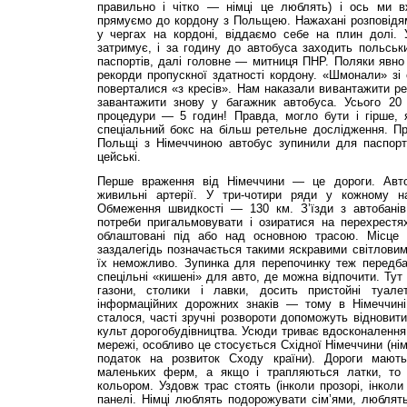
правильно і чітко — німці це люблять) і ось ми в
прямуємо до кордону з Польщею. Нажахані розповідям
у чергах на кордоні, віддаємо себе на плин долі. 
затримує, і за годину до автобуса заходить поль­сь
паспортів, далі головне — митниця ПНР. Поляки явно
рекорди пропускної здатності кордону. «Шмонали» зі
поверталися «з кре­сів». Нам наказали вивантажити ре
завантажити знову у багажник автобуса. Усього 20
процедури — 5 годин! Правда, могло бути і гірше, я
спеціальний бокс на більш ретельне дослідження. Пр
Польщі з Німеччиною автобус зупинили для паспортно
цейські.
Перше враження від Німеччини — це дороги. Авто
живильні артерії. У три-чотири ряди у кожному на
Обмеження швидкості — 130 км. З’їзди з автобанів
потреби пригальмовувати і озиратися на перехрестях
облаштовані під або над основною трасою. Місце 
заздалегідь позначається такими яскравими світлови
їх неможливо. Зупинка для перепочинку теж передб
спецільні «кишені» для авто, де можна відпочити. Тут
газони, столики і лавки, досить пристойні туал
інформаційних дорожних знаків — тому в Німеччин
сталося, часті зручні розвороти допоможуть відновит
культ дорогобудівництва. Усюди триває вдосконалення 
мережі, особливо це стосується Східної Німеччини (нім
податок на розвиток Сходу країни). Дороги мают
маленьких ферм, а якщо і трапляються латки, то 
кольором. Уздовж трас стоять (інколи прозорі, інколи
панелі. Німці люблять подорожувати сім’ями, люблять 