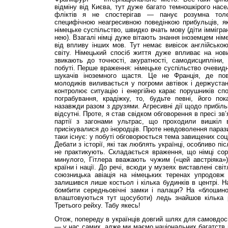
відміну від Києва, тут дуже багато темношкірого насе
фліктів я не спостерігав — панує розумна толе
специфічною неагресивною поведінкою прибульців, як
німецьке суспільство, швидко вчать мову (діти іммігр
нею). Взагалі німці дуже вітають знання іноземцем німе
від впливу інших мов. Тут немає вивісок англійсько
світу. Німецький спосіб життя дуже впливає на нови
звикають до точності, акуратності, самодисципліни, 
побуті. Перше враження: німецьке суспільство очевидн
шукачів іноземного щастя. Це не Франція, де пове
молодиків виливається у погроми автівок і держустан
контролює ситуацію і енергійно карає порушників спо
пограбування, крадіжку, то, будьте певні, його по
назавжди разом з друзями. Агресивні дії щодо прибіль
відсутні. Проте, я став свід­ком обговорення в пресі зв’
партії з загонами ультрас, що проходили вишкіл 
присікувалися до інородців. Проте невдоволення парази
таки існує: у побуті обговорюється тема завищених со
Дебати з історії, які так люблять українці, особливо пі
не практикують. Складається враження, що німці сор
минулого, Гітлера вважають чужим («цей австріяка»)
країни і нації. До речі, всюди у музеях виставлені сві
союзницька авіація на німецьких теренах упродовж
залишився лише костьол і кілька будинків в центрі. Н
бомбити середньовічні за­мки і палаци? На «блошино
влаштовуються тут щосуботи) ледь знайшов кілька 
Третього рейху. Табу якесь!
Отож, попереду в українців довгий шлях для самовдос
— у нас самих, адже ми маємо національних багатств н