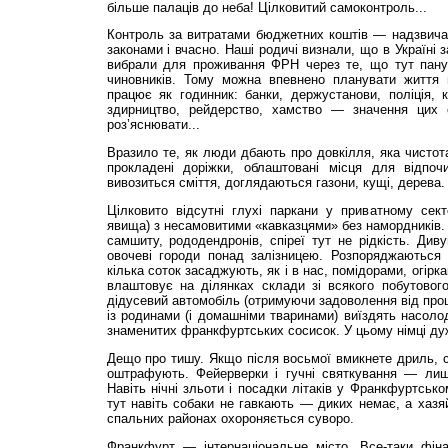
більше палаців до неба! Цілковитий самоконтроль...
Контроль за витратами бюджетних коштів — надзвичай
законами і вчасно. Наші родичі визнали, що в Україні 
вибрали для проживання ФРН через те, що тут пану
чиновників. Тому можна впевнено планувати життя 
працює як годинник: банки, держустанови, полі­ція, 
здирництво, рейдерство, хамство — значення цих 
роз’яснювати...
Вразило те, як люди дбають про довкілля, яка чистота
прокладені доріжки, облаштовані місця для відпоч
вивозиться сміття, доглядаються газони, кущі, дерева.
Цілковито відсутні глухі паркани у приватному сект
явища) з несамовитими «кавказцями» без намордників. З
самшиту, рододендронів, спі­реї тут не рідкість. Диву
овочеві городи понад залізницею. Розпоряджаються 
кілька соток засаджують, як і в нас, помідорами, огір
влаштовує на ділянках склади зі всякого побутового
дідусевий автомобіль (отримуючи задоволення від проц
із родинами (і домашніми тваринами) виїздять насол
знаменитих франкфуртських сосисок. У цьому німці дуж
Дещо про тишу. Якщо після восьмої вмикнете дриль, су
оштрафують. Фейерверки і гучні святкування — лише 
Навіть нічні зльоти і посадки літаків у Франкфуртськ
тут навіть собаки не гавкають — диких немає, а хазяй
спальних районах охороняється суворо.
Франкфурт — інтерна­­ціональне місто. Все-таки фін