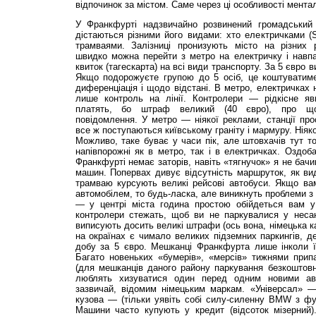
відпочинок за містом. Саме через ці особливості мента
У Франкфурті надзвичайно розвинений громадський
дістаються різними його видами: хто електричками (S-
трамваями. Залізниці пронизують місто на різних 
швидко можна перейти з метро на електричку і навп
квиток (тагескарта) на всі види транспорту. За 5 євро в
Якщо подорожуєте групою до 5 осіб, це коштуватим
диференціація і щодо відстані. В метро, електричках н
лише контроль на лінії. Контролери — рід­кісне я
платять, бо штраф великий (40 євро), про що
повідомлення. У метро — ніякої реклами, станції про
все ж поступаються київському граніту і мармуру. Ніякої
Можливо, таке буває у часи пік, але штовхачів тут то
напівпорожні як в метро, так і в електричках. Оздоб
Франкфурті немає заторів, навіть «тягнучок» я не бачи
машин. Попервах дивує від­сутність маршруток, як вид
трамваю курсують великі рейсові автобуси. Якщо ва
автомобілем, то будь-ласка, але виникнуть проблеми з
— у центрі міста година простою обійдеться вам у 
контролери стежать, щоб ви не паркувалися у несан
виписують досить великі штрафи (ось вона, німецька ка
на окраїнах є чимало великих підземних паркингів, 
добу за 5 євро. Мешканці Франкфурта лише інколи їз
Багато новеньких «бумерів», «мер­сів» тижнями при
(для мешканців даного району паркування безкоштовне
люблять хизуватися один перед одним новими авт
зазвичай, відомим німецьким маркам. «Універсал» 
кузова — (тільки уявіть собі силу-силенну BMW з фу
Машини часто купують у кредит (відсоток мізерний)