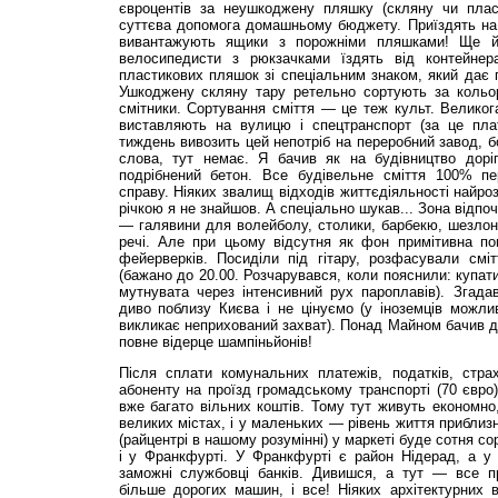
євроцентів за неушкоджену пляшку (скляну чи пла
суттєва допомога домашньому бюджету. Приїздять на 
вивантажують ящики з порожніми пляшками! Ще й 
велосипедисти з рюкзачками їздять від контейне
пластикових пляшок зі спеціальним знаком, який дає п
Ушкоджену скляну тару ретельно сортують за кольор
смітники. Сортування сміття — це теж культ. Великога
виставляють на вулицю і спецтранспорт (за це плат
тиждень вивозить цей непотріб на переробний завод, б
слова, тут немає. Я бачив як на будівництво дорі
подрібнений бетон. Все будівельне сміття 100% пе
справу. Ніяких звалищ відходів життєдіяльності найро
річкою я не знайшов. А спеціально шукав... Зона відп
— галявини для волейболу, столики, барбекю, шезлон
речі. Але при цьому відсутня як фон примітивна поп
фейерверків. Посиділи під гітару, розфасували смі
(бажано до 20.00. Розчарувався, коли пояснили: купат
мутнувата через інтенсивний рух пароплавів). Зга
диво поблизу Києва і не цінуємо (у іноземців можли
викликає неприхований захват). Понад Майном бачив ді
повне відерце шампіньйонів!
Після сплати комунальних платежів, податків, страх
абоненту на проїзд громадському транспорті (70 євро)
вже багато віль­них коштів. Тому тут живуть економно
великих містах, і у маленьких — рівень життя приблиз
(райцентрі в нашому розумінні) у маркеті буде сотня сор
і у Франкфурті. У Франкфурті є район Нідерад, а у
заможні службовці банків. Дивишся, а тут — все пр
більше дорогих машин, і все! Ніяких архітектурних в