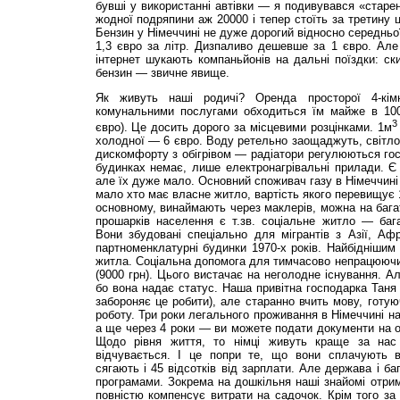
бувші у використанні автівки — я подивувався «стар
жодної подряпини аж 20000 і тепер стоїть за третину 
Бензин у Німеччині не дуже дорогий відносно середньо
1,3 євро за літр. Дизпаливо дешевше за 1 євро. Ал
інтернет шукають компаньйонів на дальні поїздки: ск
бензин — звичне явище.
Як живуть наші родичі? Оренда просторої 4-кім
комунальними послугами обходиться їм майже в 100
3
євро). Це досить дорого за місцевими розцінками. 1м
холодної — 6 євро. Воду ретельно заощаджуть, світло
дискомфорту з обігрівом — радіатори регулюються гос
будинках немає, лише електронагрівальні прилади. Є
але їх дуже мало. Основний споживач газу в Німеччині 
мало хто має власне житло, вартість якого перевищує 1
основному, винаймають через маклерів, можна на багат
прошарків населення є т.зв. соціальне житло — баг
Вони збудовані спеціально для мігрантів з Азії, Афр
партноменклатурні будинки 1970-х років. Найбідніши
житла. Соці­альна допомога для тимчасово непрацюючи
(9000 грн). Цього вистачає на неголодне існування. Ал
бо вона надає статус. Наша привітна господарка Таня 
забороняє це робити), але старанно вчить мову, готу
роботу. Три роки легального проживання в Німеччині 
а ще через 4 роки — ви можете подати документи на 
Щодо рівня життя, то німці живуть краще за нас
відчувається. І це попри те, що вони сплачують в
сягають і 45 відсотків від зарплати. Але держава і б
програмами. Зокрема на дошкільня наші знайомі отри
повністю компенсує витрати на садочок. Крім того за 