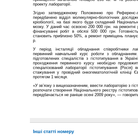
проекту лабораторії.
Згідно затвердженому Положенню про Референс-ла
передбачено відділ молекулярно-біологічних дослідж
кріобіології, на базі якого буде складений Національ
мозку. У даний час освоєно 200 000 грн. на ремонтні 
фінансуванні робіт в обсязі 500 000 грн. Готовніст
становить приблизно 50%, а ремонт приміщень планує
р.
У період інсталяції обладнання співробітники ла
первинний навчальний курс роботи з обладнанням. 
підготовлених спеціалістів з гістотипування в Украї
проходження первинного курсу необхідно продовжит
спеціалізований лабораторії гістотипування (Росія)
стажування у провідний онкогематологічній клініці Єв
протягом 1 місяця.
«У зв’язку з вищезазначеним, ввести лабораторію з гіс
розпочати створення Національного реєстру гістотипов
передбачається не раніше осені 2009 року», — говорить
Інші статті номеру