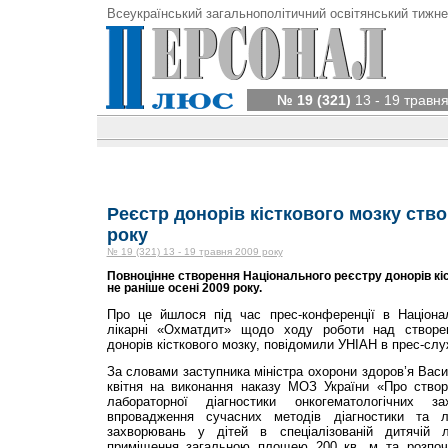
Всеукраїнський загальнополітичний освітянський тижне
№ 19 (321)
13 - 19 травня
Реєстр донорів кісткового мозку ств
року
№ 19 (321) 13 - 19 травня 2009 року
Повноцінне створення Національного реєстру донорів кі
не раніше осені 2009 року.
Про це йшлося під час прес-конференції в Національ
лікарні «Охматдит» щодо ходу роботи над створе
донорів кісткового мозку, повідомили УНІАН в прес-сл
За словами заступника міністра охорони здоров’я Вас
квітня на виконання наказу МОЗ України «Про створ
лабораторної діагностики онкогематологічних
впровадження сучасних методів діагностики та лі
захворювань у дітей в спеціалізованій дитячій л
приміщення загальною площею 200 кв. м та розпоча