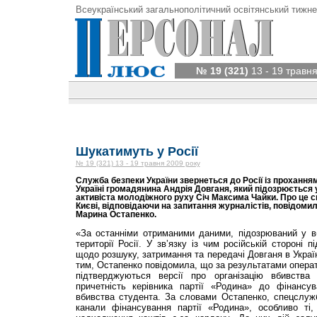
Всеукраїнський загальнополітичний освітянський тижне
№ 19 (321)
13 - 19 травня
Шукатимуть у Росії
№ 19 (321) 13 - 19 травня 2009 року
Служба безпеки України звернеться до Росії із прохання
Україні громадянина Андрія Довганя, який підозрюється 
активіста молодіжного руху Січ Максима Чайки. Про це с
Києві, відповідаючи на запитання журналістів, повідом
Марина Остапенко.
«За останніми отриманими даними, підозрюваний у вб
території Росії. У зв’язку із чим російській стороні 
щодо розшуку, затримання та передачі Довганя в Украї
тим, Остапенко повідомила, що за результатами опера
підтверджуються версії про організацію вбивства
причетність керівника партії «Родина» до фінансу
вбивства студента. За словами Остапенко, спецслуж
канали фінансування партії «Родина», особливо ті