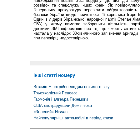
надходження коштів з-за кордону. До цих дій залу
розвідок та спецслужб інших країн. Як повідомляло
Генеральну прокуратуру перевірити обґрунтованість
безпеки України щодо причетності її керівника Ігоря 
Один із лідерів Української народної партії Степан Хм
СБУ, у якому вимагає заборонити діяльність парт
деякими ЗМІ інформація про те, що смерть активіс
настала у наслідок 30-хвилинного запізнення бригади
при перевірці недостовірною.
Інші статті номеру
Вітамін Е потрібен людям похилого віку
Трьохколісний Peugeot
Гармонія і алгебра Перемоги
США екстрадували Дем’янюка
«Зелений» Nissan
Найпопулярніші автомобілі в період кризи