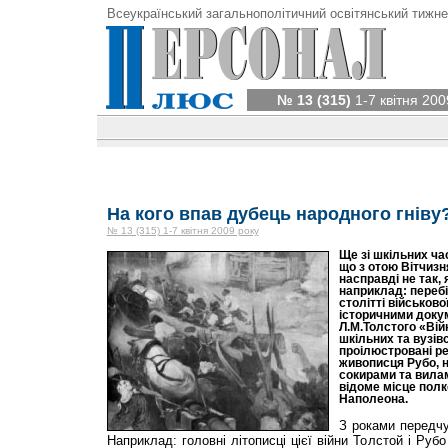
Всеукраїнський загальнополітичний освітянський тижне
№ 13 (315)
1-7 квітня 200
На кого впав дубець народного гніву
№ 13 (315) 1-7 квітня 2009 року
Ще зі шкільних ча
що з отою Віт­чиз
насправді не так,
наприклад: перебіг
столітті військово
історичними доку
Л.М.Толстого «Війна
шкіль­них та вузів
проілюстровані р
живописця Рубо, на
сокирами та вилам
відоме місце пол
Наполеона.
З роками передчу
Наприклад: головні літописці цієї війни Толстой і Руб