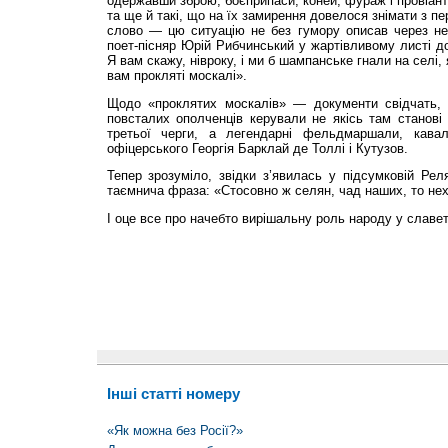
одержавши зброю, боєприпаси, коней, фураж і провіант
та ще й такі, що на їх замирення довелося зні­мати з пе
слово — цю ситуацію не без гумору описав через неп
поет-пісняр Юрій Рибчинський у жартівливому листі 
Я вам скажу, нівроку, і ми б шампанське гнали на селі, 
вам прокляті москалі».
Щодо «проклятих москалів» — документи сві­дчать,
повсталих ополченців керували не якісь там станові
третьої черги, а легендарні фельдмаршали, кавал
офіцерського Георгія Барклай де Толлі і Кутузов.
Тепер зрозуміло, звід­ки з’явилась у підсумковій Ре
таємнича фраза: «Стосовно ж селян, чад наших, то нех
І оце все про начебто вирішальну роль народу у славет
Інші статті номеру
«Як можна без Росії?»