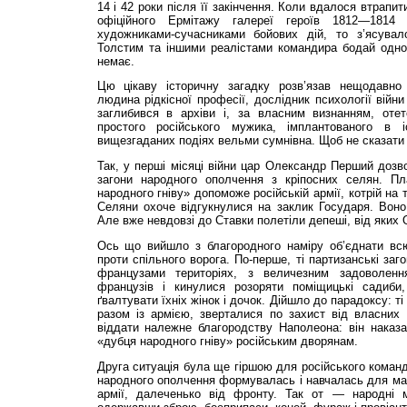
14 і 42 роки після її закінчення. Коли вдалося втрапи
офіційного Ермітажу галереї героїв 1812—1814 
художниками-сучасниками бойових дій, то з’ясувал
Толстим та іншими реалістами командира бодай одног
немає.
Цю цікаву історичну загадку розв’язав нещодавно 
людина рідкісної професії, дослідник психології війни
заглибився в архіви і, за власним визнанням, оте
простого російського мужика, ім­плантованого в
вищезгаданих подіях вельми сумнівна. Щоб не сказати 
Так, у перші місяці війни цар Олександр Перший доз
загони народного ополчення з крі­посних селян. П
народного гніву» допоможе російській армії, котрій на
Селяни охоче від­гукнулися на заклик Государя. Воно 
Але вже не­вдовзі до Ставки полетіли депеші, від яких
Ось що вийшло з благородного наміру об’єднати вс
проти спільного ворога. По-перше, ті партизанські заг
французами територіях, з величезним задоволенн
французів і кинулися розоряти поміщицькі садиби,
ґвалтувати їхніх жінок і дочок. Дійшло до парадоксу: ті
разом із армією, зверталися по захист від власних 
віддати належне благородству Наполеона: він наказа
«дубця народного гніву» російським дворянам.
Друга ситуація була ще гіршою для російського коман
народного ополчення формувалась і навчалась для майб
армії, далеченько від фронту. Так от — народні м