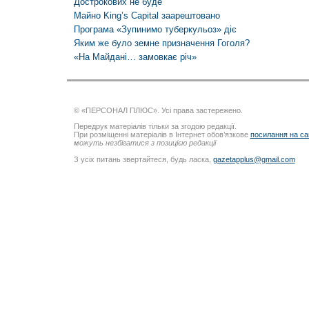
Дострокових не буде
Майно King’s Capital заарештовано
Програма «Зупинимо туберкульоз» діє
Яким же було земне призначення Гоголя?
«На Майдані… замовкає річ»
© «ПЕРСОНАЛ ПЛЮС». Усі права застережено.
Передрук матеріалів тільки за згодою редакції.
При розміщенні матеріалів в Інтернет обов’язкове
посилання на са
можуть незбігатися з позицією редакції
З усіх питань звертайтеся, будь ласка,
gazetapplus@gmail.com