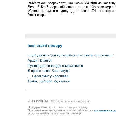
BMW також розраховує, що новий Z4 відніме частину 
Вenz SLK. Баварський автогігант, як і його конкурент
м’якого складного даху для свого Z4 на користь
Автоцентр.
Інші статті номеру
«Щоб досягти успіху потрібно чітко знати чого хочеш»
Араби і Daimler
Путівки для інвалідів-спинальників
Є проект нової Конституції
… І долі змиг у часоплині
Треба, щоб мрії збувалися!
© «ПЕРСОНАЛ ПЛЮС». Усі права застережено.
Передрук матеріалів тільки за згодою редакції.
При розміщенні матеріалів в Інтернет обов’язкове
посилання на са
можуть незбігатися з позицією редакції