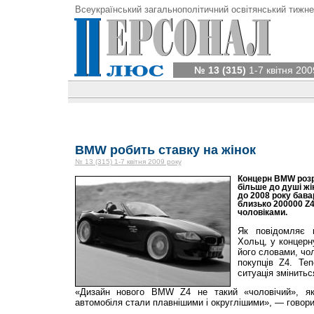
Всеукраїнський загальнополітичний освітянський тижне
№ 13 (315)
1-7 квітня 200
BMW робить ставку на жінок
№ 13 (315) 1-7 квітня 2009 року
Концерн BMW розр
більше до душі жін
до 2008 року бав
близько 200000 Z4
чоловіками.
Як повідомляє 
Хольц, у концерн
його словами, чо
покупців Z4. Т
ситуація змінитьс
«Дизайн нового BMW Z4 не такий «чоловічий», як
автомобіля стали плавнішими і округлішими», — говор