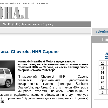
олітичний освітянський тижневик
№ 13 (315)
1-7 квітня 2009 року
свіжий 
Пі
ива: Chevrolet HHR Capone
2
2
Компанія Heartbeat Motors представило
52
ексклюзивну версію неокласичного компактвена
Chevrolet HHR — Capone, на честь легендарного
44
американського гангстера.
36
Пятидверний Chevrolet HHR — Capone
28
обзавівся оригінальним двохтоновим
20
забарвленням кузова (кольори Sunburst
13
Orange/chicago Cream) в стилі кінця 40-х років
минулого століття, набором «аплікацій» з
4
ицювання радіатора, захисне обважування з дуг, корпусу
у) і фірмовими 18-дюймовими дисками (шириною 8 дюймів)
/45.