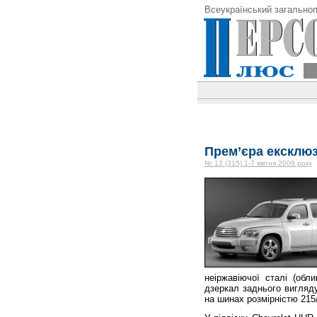
Всеукраїнський загальноп
Прем’єра ексклюз
№ 13 (315) 1-7 квітня 2009 року
неіржавіючої сталі (обл
дзеркал заднього вигляд
на шинах розмірністю 215