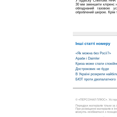
У підвіску Chevrolet HHR
30 мм зменшити кліренс н
обладнаний газовою у
оброблений шкірою. Крім 
Інші статті номеру
«Як можна без Росії?»
Араби і Daimler
Криза може спати спокійн
Дострокових не буде
В Україні розкрили найбі
БЮТ проти дво­палатного
© «ПЕРСОНАЛ ПЛЮС». Усі пра
Передрук матеріалів тільки за з
При розміщенні матеріалів в І
можуть незбігатися з позицією