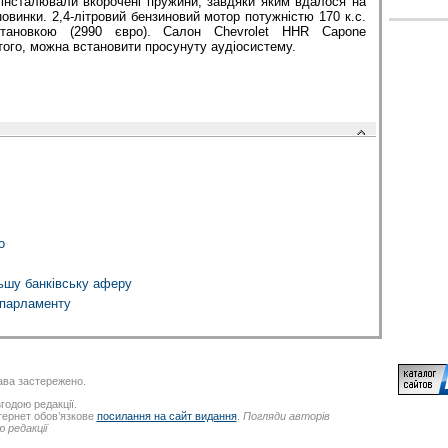
 інсталювали вкорочені пружини, завдяки яким вдалося на
овинки. 2,4-літровий бензиновий мотор потужністю 170 к.с.
становкою (2990 євро). Салон Chevrolet HHR Capone
того, можна встановити просунуту аудіосистему.
о
льшу банківську аферу
 парламенту
ва застережено.
годою редакції.
нтернет обов’язкове
посилання на сайт видання
.
Погляди авторів
 редакції