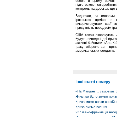
собою в цьому районі
підготовкою співробітни
контроль на дорогах, що в
Водночас, за словами а
іракською армією в к
використовувати свої 
присутність передусім іра
США також скорочують чи
будуть виведені дві брига
активні бойовики «Аль-Ка
Іраку збережеться що
американських солдатів.
Інші статті номеру
«На Майдані… замовкає р
Яким же було земне приз
Криза може спати спокійн
Криза очима вчених
237 івано-франківців наг