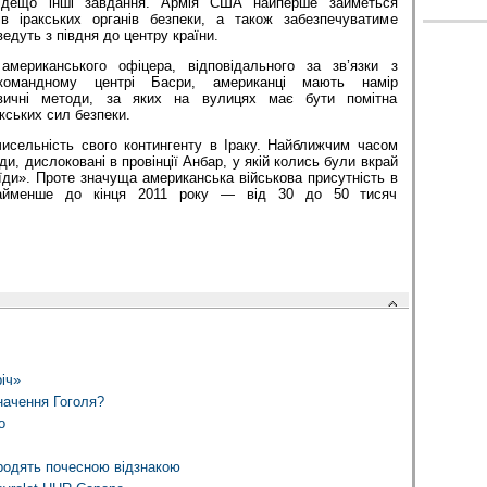
 дещо інші завдання. Армія США найперше займеться
ків іракських органів безпеки, а також забезпечуватиме
едуть з півдня до центру країни.
мериканського офіцера, відповідального за зв’язки з
омандному центрі Басри, американці мають намір
звичні методи, за яких на вулицях має бути помітна
кських сил безпеки.
сельність свого контингенту в Іраку. Найближчим часом
ди, дислоковані в провінції Анбар, у якій колись були вкрай
їди». Проте значуща американська військова присутність в
найменше до кінця 2011 року — від 30 до 50 тисяч
іч»
начення Гоголя?
о
ородять почесною відзнакою