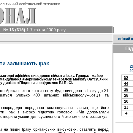
олітичний освітянський тижневик
№ 13 (315)
1-7 квітня 2009 року
свіжий 
Пі
ти залишають Ірак
2
2
ьогодні офіційне виведення військ з Іраку. Генерал-майор
52
мандування американському генералові Майклу Оатсу, який
 дивізію «Південь», повідомляє Бі-Бі-Сі.
44
36
го британського контингенту буде виведена з Іраку до 31
шиться близько 400 штабних військовослужбовців та
28
20
13
напередодні передання командування заявив, що його
ти Ірак з високо піднятою головою. «Ми допомагали
4
 створили умови для суспільного й економічного розвитку»,
и на півдні Іраку британських військових, ставлять перед