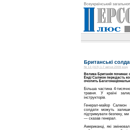
Всеукраїнський загальноп
Британські солда
№ 13 (315) 1-7 квітня 2009 року
Велика Британія починає с
Енді Салмон передасть ко
очолить Багатонаціональну
Більша частина 4-тисячно
травня. У країні зали
інструкторів.
Генерал-майор Салмон 
солдати можуть залиши
підтримувати безпеку, ми
— сказав генерал.
Американці, які змінювал