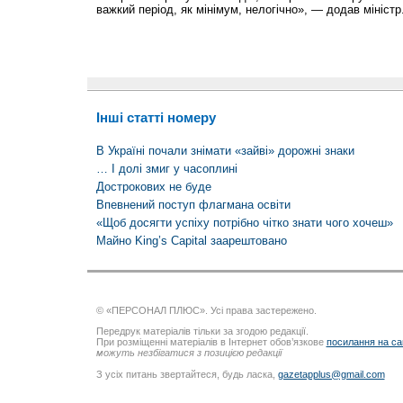
важкий період, як мінімум, нелогічно», — додав міністр
Інші статті номеру
В Україні почали знімати «зайві» дорожні знаки
… І долі змиг у часоплині
Дострокових не буде
Впевнений поступ флагмана освіти
«Щоб досягти успіху потрібно чітко знати чого хочеш»
Майно King’s Capital заарештовано
© «ПЕРСОНАЛ ПЛЮС». Усі права застережено.
Передрук матеріалів тільки за згодою редакції.
При розміщенні матеріалів в Інтернет обов’язкове
посилання на са
можуть незбігатися з позицією редакції
З усіх питань звертайтеся, будь ласка,
gazetapplus@gmail.com