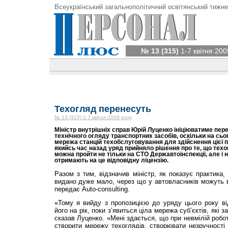
Всеукраїнський загальнополітичний освітянський тижне
№ 13 (315)
1-7 квітня 200
Техогляд перенесуть
№ 13 (315) 1-7 квітня 2009 року
Міністр внутрішніх справ Юрій Луценко ініціюватиме пер
технічного огляду транспортних засобів, оскільки на сь
мережа станцій техобслуговування для здійснення цієї 
якийсь час назад уряд прийняло рішення про те, що техо
можна пройти не тільки на СТО Державтоінспекції, але і н
отримають на це відповідну ліцензію.
Разом з тим, відзначив міністр, як показує практика, 
видано дуже мало, через що у автовласників можуть в
передає Auto-consulting.
«Тому я вийду з пропозицією до уряду цього року ві
його на рік, поки з’явиться ціла мережа суб’єктів, як
сказав Луценко. «Мені здається, що при невмілій роботі
створити мережу техоглядів, створювати незручності