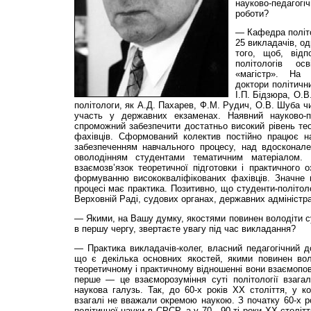
науково-педаго
роботи?
— Кафедра політо
25 викладачів, од
того, щоб, відпо
політологів осві
«магістр». На
доктори політичн
І.П. Бідзюра, О.В.
політологи, як А.Д. Пахарев, Ф.М. Рудич, О.В. Шуба ч
участь у державних екзаменах. Наявний науково-пе
спроможний забезпечити достатньо високий рівень тео
фахівців. Сформований колектив постійно пра­цює 
забезпеченням навчального процесу, над вдосконале
оволодінням студентами тематичним матеріалом.
взаємозв’язок теоретичної підготовки і практичного 
формуванню висококваліфікованих фахівців. Значне 
процесі має практика. Позитивно, що студенти-політол
Верховній Раді, судових органах, державних адміністрац
— Якими, на Вашу думку, якостями повинен володіти с
в першу чергу, звертаєте увагу під час викладання?
— Практика викладачів-колег, власний педагогічний д
що є декілька основних якостей, якими повинен воло
теоретичному і практичному відношенні вони взаємопов
перше — це взаєморозуміння суті політології взагал
наукова галузь. Так, до 60-х років ХХ століття, у 
взагалі не вважали окремою наукою. З початку 60-х 
політичної науки в СРСР, а у 70—90-ті роки ХХ столітт