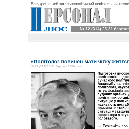
Всеукраїнський загальнополітичний освітянський тижне
№ 12 (314)
25-31 березня
«Політолог повинен мати чітку життє
№ 12 (314) 25-31 березня 2009 року
Підготовка високо
політологів — до
сучасного політич
Академії управлі
політології, науко
готує фахівців ви
судових органах,
політичних організ
ситуацію у наш ча
називають нестаб
причини нестабіль
ситуації у завідув
проректора з нау
Головатого.
— Розкажіть про