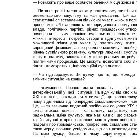
— Розкажіть про ва­ше особисте бачення місця жінки в 
— Питання ролі і місця жінки у політичному житті нин
елементарного популізму та маніпулювання. Найчасті
статистичні співставлення кіль­кісної участі жінок в пол
процесами, або апелюють до юридичного нормування
влади, політичних партіях, різних громадських утво
пояснення — чим повніше суспільство спроможне з
жінки, її інтереси і потреби, створити гідні умови жи
можливості жінки для участі у політичному житт
спрощений фемінізм, а про реально можливу і необхідн
рівень суспільного розвитку, культури людини і суспіл
жінку в політику, викликають у жінки реальну потребу
політичними процесами. Це можуть дозволити собі ли
багаті, демократичні, інформаційні суспільства.
— Чи підтверджуєте Ви думку про те, що молоде по
змінити ситуацію на краще?
— Безумовно. Процес зміни поколінь — це ск
детермінований у часі і ситуації. На відміну від своїх б
ХХІ століття, знаходиться у ситуації, що характеризу
чому відмінними від попередніх соціально-економічним
Це, — як зазначає видатний російський соціолог ХІХ с
зміна якихось «ізмів» — капіталізму, соціалізму, к
радикальна зміна культур, яка має базис, що характ
такій ситуації старше покоління має з усією повнотою
подбати про громадянське, професійне, соціальне ста
свою чергу, повинна усвідомити, що світ назавжди ст
На мою думку, багато в чому сприятимуть таки