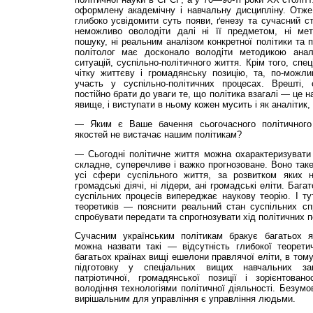
оформлену академічну і навчальну дисципліну. Отже,
глибоко усвідомити суть появи, ґенезу та сучасний ст
неможливо оволодіти далі ні її предметом, ні мет
пошуку, ні реальним аналізом конкретної політики та 
політолог має досконало володіти методикою аналі
ситуацій, суспільно-політичного життя. Крім того, спе
чітку життєву і громадянську позицію, та, по-можли
участь у суспільно-політичних процесах. Врешті, 
постійно брати до уваги те, що політика взагалі — це 
явище, і виступати в ньому кожен мусить і як аналітик, 
— Яким є Ваше бачення сьогочасного полі­тичного
якостей не вистачає нашим політикам?
— Сьогодні політичне життя можна охарактеризувати 
складне, суперечливе і важко прогнозоване. Воно так
усі сфери суспільного життя, за розвитком яких н
громадські діячі, ні лідери, ані громадські еліти. Баг
суспільних процесів випереджає наукову теорію. І ту
теоретиків — пояснити реальний стан суспільних сп
спробувати передати та спрогнозувати хід політичних 
Сучасним українським політикам бракує багатьох я
можна назвати такі — відсутність глибокої теоретичн
багатьох країнах вищі ешелони правлячої еліти, в тому 
підготовку у спеціальних вищих навчальних зак
патріотичної, громадянської позиції і зорієнтован
володіння технологіями політичної діяль­ності. Безумо
вирішальним для управління є управління людьми.