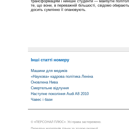
трансформаціям і нинішні студенти — майбутні політол
те, що вони, в переважній більшості, свідомо обирають
досить сумлінно її опановують.
Інші статті номеру
Машини для медиків
«Наукова» кадрова політика Леніна
Оновлена Нива
Смертельне відлуння
Наступне покоління Audi A8 2010
Чавес і бази
© «ПЕРСОНАЛ ПЛЮС». Усі права застережено.
Передрук матеріалів тільки за згодою редакції.