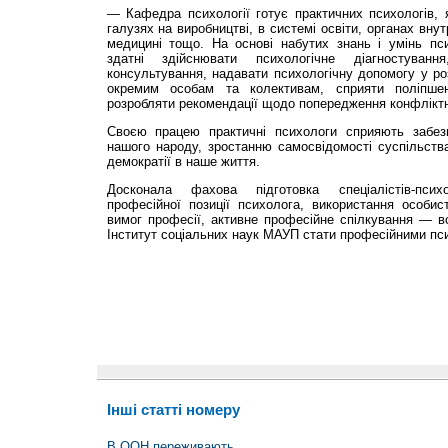
— Кафедра психології готує практичних психологів, 
галузях на виробництві, в системі освіти, органах вну
медицині тощо. На основі набутих знань і умінь п
здатні здійснювати психологічне діагностування,
консультування, надавати психологічну допомогу у роз
окремим особам та колективам, сприяти поліпшен
розробляти рекомендації щодо попередження конфліктн
Своєю працею практичні психологи сприяють забезп
нашого народу, зростанню самосвідомості суспільства
демократії в наше життя.
Досконала фахова під­готовка спеціалістів-псих
професійної позиції психолога, використання особист
вимог професії, активне професійне спіл­кування — 
Ін­ститут соціальних наук МАУП стати професійними пс
Інші статті номеру
В ООН переживають