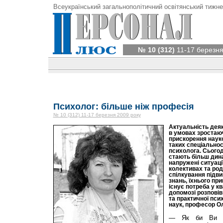
Всеукраїнський загальнополітичний освітянський тижне
№ 10 (312)
11-17 березня
Психолог: більше ніж професія
№ 10 (312) 11-17 березня 2009 року
Актуальність дея
в умовах зростаюч
прискорення науко
таких спеціальнос
психолога. Сьогод
стають більш дин
напружені ситуаці
колективах та род
спілкування підв
знань, їхнього при
існує потреба у к
допомозі розповів
та практичної пси
наук, професор Ол
— Як би Ви ох