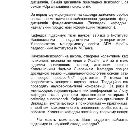
дисциплін, Секція дисциплін прикладної психології, с
секція «Організаційної психології».
За період функціонування на кафедрі здійснено серйо
навчально-методичного забезпечення дисциплін: фонд
дисциплін фундаментальної (Викладачі кафедри
навчальний процес нові інформаційні технології).
Кафедра підтримує тіс­ні наукові зв’язки з Ін­ститут
Національним педагогічним університет
Університетом менеджменту освіти АПН Україн
педагогічним інститутом ім.М.Та­н­ка.
Науково-психологічна школа, створена колективом каф
психології, визнана не лише в Україні, а й за її м
відомим вітчизняним вченим, доктором психол
Коломінським Наумом Львовичем. Кафедра працює
дослідною темою «Соціально-психологічні основи ста
в процесі професійної підготовки». У межах ці
розробляють конкретні наукові теми. Традиційно к
проводять науково-практичні конференції. За роки
міжнародних науково-практичних конференцій та 7 сту
кафедра стала успішним організатором чотирьох В
олімпіад з психології. Кафедра постійно організовує 
Викладачі зустрічаються з психологами — практиками м
з проблем психологічного становлення особистості., 
роботою. Колектив кафедри постійно у творчому пошук
— Чи мають можливість Ваші студенти займатис
підтримує їх науковий склад кафедри?