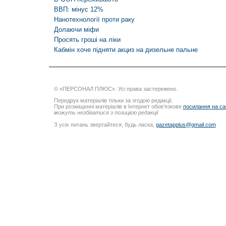
ВВП: мінус 12%
Нанотехнології проти раку
Долаючи міфи
Просять гроші на ліки
Кабмін хоче підняти акциз на дизельне пальне
© «ПЕРСОНАЛ ПЛЮС». Усі права застережено.
Передрук матеріалів тільки за згодою редакції.
При розміщенні матеріалів в Інтернет обов’язкове
посилання на са
можуть незбігатися з позицією редакції
З усіх питань звертайтеся, будь ласка,
gazetapplus@gmail.com