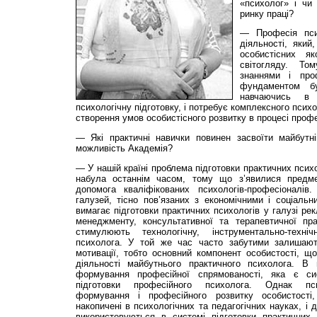
«психолог» і чи
ринку праці?
— Професія пси
діяльності, який
особистісних як
світогляду. То
знаннями і про
фундаментом бу
навчаючись в
психологічну підготовку, і потребує комплексного псих
створення умов особистісного розвитку в процесі проф
— Які практичні навички повинен засвоїти майбутн
можливість Академія?
— У нашій країні проблема підготовки практичних псих
набула останнім часом, тому що з’явилися предм
допомога кваліфікованих психологів-професіоналів
галузей, тісно пов’язаних з економічними і соціаль
вимагає підготовки практичних психологів у галузі рек
менеджменту, консультативної та терапевтичної пр
стимулюють технологічну, інструментально-техні
психолога. У той же час часто забутими залишають
мотивації, тобто основний компонент особистості, що
діяльності майбутнього практичного психолога. В
формування професійної спрямованості, яка є с
підготовки професійного психолога. Однак психо
формування і професійного розвитку особистості
накопичені в психологічних та педагогічних науках, і
використовуються в системі підготовки практичних