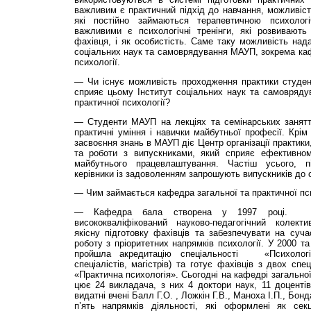
важливим є практичний підхід до навчання, можливіст
які постійно займаються терапевтичною психоло
важливими є психологічні тренінги, які розвивають
фахівця, і як особистість. Саме таку можливість над
соціальних наук та самоврядування МАУП, зокрема каф
психології.
— Чи існує можливість проходження практики студе
сприяє цьому Інститут соціальних наук та самовряду
практичної психології?
— Студенти МАУП на лекціях та семінарських занятт
практичні уміння і навички майбутньої професії. Крім
засвоєння знань в МАУП діє Центр організації практик
та роботи з випускниками, який сприяє ефективно
майбутнього працевлаштування. Частіш усього, п
керівники із задоволенням запрошують випускників до с
— Чим займається кафедра загальної та практичної пс
— Кафедра бала створена у 1997 році. 
висококваліфікований науково-педагогічний колект
якісну підготовку фа­хівців та забезпечувати на суча
роботу з пріоритетних напрямків психології. У 2000 т
пройшла акредитацію спеціальності «Психологія
спеціалістів, ма­гістрів) та готує фахівців з двох сп
«Практична психологія». Сьогодні на кафедрі загальної
цює 24 викладача, з них 4 доктори наук, 11 доцентів
видатні вчені Балл Г.О. , Ложкін Г.В., Маноха І.П., Бон
п’ять на­прям­ків діяльності, які оформлені як сек