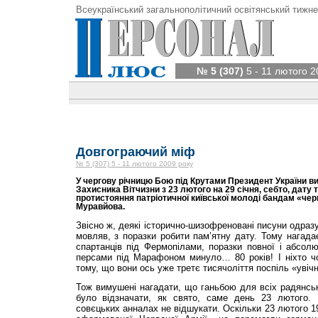
Всеукраїнський загальнополітичний освітянський тижне
№ 5 (307)
5 - 11 лютого 2
Довгограючий міф
№ 5 (307) 5 - 11 лютого 2009 року
У чергову річницю Бою під Крутами Президент України в
Захисника Вітчизни з 23 лютого на 29 січня, себто, дату т
протистояння патріотичної київської молоді бандам «че
Муравйова.
Звісно ж, деякі історично-шизофреновані писуни одраз
мовляв, з поразки робити пам’ятну дату. Тому нагада
спартанців під Фермопілами, поразки повної і абсолю
персами під Марафоном минуло… 80 років! І ніхто чо
тому, що вони ось уже третє тисячоліття поспіль «увіч
Тож вимушені нагадати, що ганьбою для всіх радянськ
було відзначати, як свято, саме день 23 лютого. 
совєцьких анналах не відшукати. Оскільки 23 лютого 1