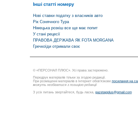
Інші статті номеру
Нові ставки податку з власників авто
Рік Сонячного Тура
Німецька розкіш все ще має попит
У стані рецесії
ПРАВОВА ДЕРЖАВА ЯК FOTA MORGANA
Гречкоїди отримали своє
© «ПЕРСОНАЛ ПЛЮС». Усі права застережено.
Передрук матеріалів тільки за згодою редакції.
При розміщенні матеріалів в Інтернет обов’язкове
посилання на са
можуть незбігатися з позицією редакції
З усіх питань звертайтеся, будь ласка,
gazetapplus@gmail.com