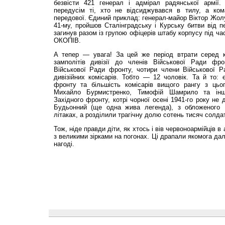
безвісти 421 генерал і адмірал радянської армії.
передусім ті, хто не відсиджувався в тилу, а ко
передової. Єдиний приклад: генерал-майор Віктор Жолу
41-му, пройшов Сталінградську і Курську битви від п
загинув разом із групою офіцерів штабу корпусу під ч
ОКОПІВ.
А тепер — увага! За цей же період втрати серед ко
замполітів дивізії до членів Військової Ради фр
Військової Ради фронту, чотири члени Військової Ра
дивізійних комісарів. Тобто — 12 чоловік. Та й то:
фронту та більшість комісарів вищого рангу з цьо
Михайло Бурмистренко, Тимофій Шамрило та інші 
Західного фронту, котрі чорної осені 1941-го року не
Будьонний (ще одна жива легенда), з обложеного
літаках, а розділили трагічну долю сотень тисяч солдат
Тож, ніде правди діти, як хтось і вів червоноармійців в
з великими зірками на погонах. Ці драпали якомога да
нагоді.