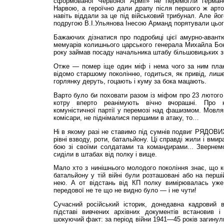
сформованої Червоної Армії» не перемогли германс
Нарвою, а героїчно дали драпу після першого ж арто
навіть віддали за це під військовий трибунал. Але йо
подругою В.І.Ульянова Інесою Арманд порятували цього
Бажаючих дізнатися про подробиці цієї амурно-авант
мемуарів колишнього царського генерала Михайла Бон
року займав посаду начальника штабу більшовицьких з
Отже — помер іще один міф і нема чого за ним плак
відомо старшому поколінню, годиться, як привід, лише
горлянку деруть, гоцають і куму за бока мацають.
Варто було би поховати разом із міфом про 23 лютого
котру вперто реанімують вічно вчорашні. Про 
комуністичної партії у перемозі над фашизмом. Мовляв
комісари, не піднімалися першими в атаку, то…
Ні в якому разі не ставимо під сумнів подвиг РЯДОВИХ
рівні взводу, роти, батальйону. Ці справді жили і вми
бою зі своїми солдатами та командирами... Звернемо
сиділи в штабах від полку і вище.
Мало хто з нинішнього молодого покоління знає, що ко
батальйону у тій війні були розташовані або на перші
нею. А от відстань від КП полку вимірювалась уже
передової не те що не видно було — і не чути!
Сучасний російський історик, донедавна кадровий 
підставі вивчених архівних документів встановив 
шокуючий факт: за період війни 1941—45 років загинул