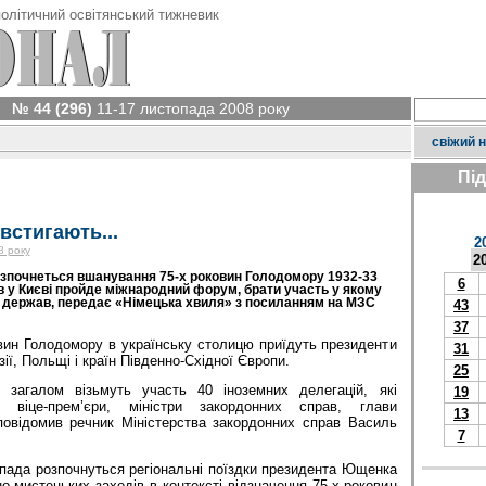
олітичний освітянський тижневик
№ 44 (296)
11-17 листопада 2008 року
свіжий 
Пі
встигають...
2
8 року
2
розпочнеться вшанування 75-х роковин Голодомору 1932-33
6
ів у Києві пройде міжнародний форум, брати участь у якому
в держав, передає «Німецька хвиля» з посиланням на МЗС
43
37
вин Голодомору в українську столицю приїдуть президенти
31
зії, Польщі і країн Південно-Східної Європи.
25
загалом візьмуть участь 40 іноземних делегацій, які
19
, віце-прем’єри, міністри закордонних справ, глави
13
 повідомив речник Міністерства закордонних справ Василь
7
опада розпочнуться регіональні поїздки президента Ющенка
но-мистецьких заходів в контексті відзначення 75-х роковин