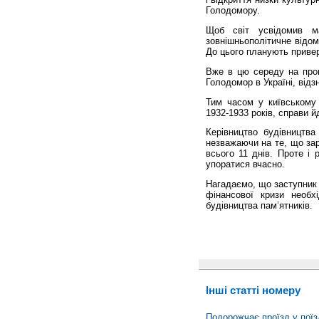
Голодомору.
Щоб світ усвідомив ма
зовнішньополітичне відо
До цього планують привер
Вже в цю середу на пров
Голодомор в Україні, від
Тим часом у київському
1932-1933 років, справи й
Керівництво будівництв
незважаючи на те, що зар
всього 11 днів. Проте і
упоратися вчасно.
Нагадаємо, що заступник
фінансової кризи необх
будівництва пам’ятників.
Інші статті номеру
Подорожчає проїзд у поїз