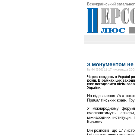
Всеукраїнський загальноп
З монументом не 
№ 44 (296) 11-17 листопада 200
Через тиждень в Україні 
років. В рамках цих заход
вже погодилися вісім гла
України.
На відзначення 75-х роко
Прибалтійських країн, Гру
У міжнародному форумі 
очолюватимуть спікери
міжнародних інституцій,
Кирилич.
Він розповів, що 17 лист
і відкриття низки культур