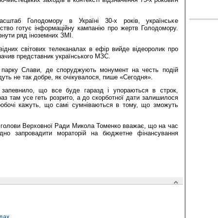
сштаб Голодомору в Україні 30-х років, українське
мство готує інформаційну кампанію про жертв Голодомору.
нути ряд іноземних ЗМІ.
ідних світових телеканалах в ефір вийде відеоролик про
значив представник українського МЗС.
 парку Слави, де споруджують монумент на честь подій
дуть не так добре, як очікувалося, пише «Сегодня».
а запевнило, що все буде гаразд і упораються в строк,
аз там усе геть розрито, а до скорботної дати залишилося
 робочі кажуть, що самі сумніваються в тому, що зможуть
 голови Верховної Ради Микола Томенко вважає, що на час
ідно запровадити мораторій на бюджетне фінансування
дах