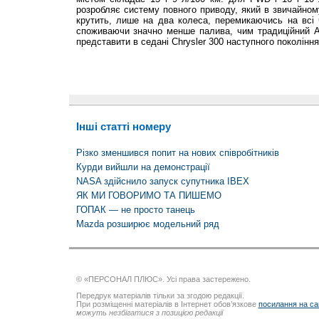
розробляє систему повного приводу, який в звичайно
крутить, лише на два колеса, перемикаючись на всі ч
споживаючи значно менше палива, чим традиційний A
представити в седані Chrysler 300 наступного покоління
Інші статті номеру
Різко зменшився попит на нових співробітників
Курди вийшли на демонстрації
NASA здійснило запуск супутника IBEX
ЯК МИ ГОВОРИМО ТА ПИШЕМО
ГОПАК — не просто танець
Mazda розширює модельний ряд
© «ПЕРСОНАЛ ПЛЮС». Усі права застережено.
Передрук матеріалів тільки за згодою редакції.
При розміщенні матеріалів в Інтернет обов’язкове
посилання на са
можуть незбігатися з позицією редакції