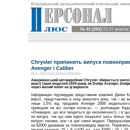
Всеукраїнський загальнополітичний освітянський тижне
№ 41 (293)
21-27 жовтня 
Chrysler припинить випуск повноприв
Avenger і Caliber
№ 41 (293) 21-27 жовтня 2008 року
Американський автовиробник Chrysler збирається зняти 
версії таких моделей 2009 років, як Dodge Avenger, Dodge 
через малий попит на ці варіанти.
Інформацію під­твердив представник компанії Джіян Ка
версії, представлені в кінці минулого року, так і не 
лише 1,5% від продажів Avenger 2008 модельного
приводом на всі чотири колеса», — розповідає Каді
«Очевидно, що все зводиться до економічності, і в ць
не вигідні, так що нам варто пошукати щось більш п
витраті палива, але і в ціні самої моделі. Передньо­п
на $2000 дешевше за повнопривідну версію. Порівняльн
містом складає 15 і 9 л/100 км. для FWD і 16 і 10 