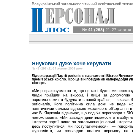
Всеукраїнський загальнополітичний освітянський тижне
№ 41 (293)
21-27 жовтня 
Янукович дуже хоче керувати
№ 41 (293) 21-27 жовтня 2008 року
Лідер фракції Партії регіонів в парламенті Віктор Януко
прем’єрське крісло. Про це він повідомив напередодні ув
«Інтер».
«Ми розраховуємо на те, що це так і буде і ми переко
люди прийшли на вибори, і лише за допомогою 
нормальне життя будувати в нашій країні», — сказав В
регіоналів, його політична сила доки не веде ж
політичними силами відносно можливого об’єднання в
час В. Януковіч відзначає, що подібні переговори з Б
неможливими: «Ми завжди дивитимемося в майбутнє
інтереси партії вище за загальнонаціональні інтереси
десь поступитися, ми поступатимемося», — говорить 
журналіста, чи розглядає політик перемогу на 