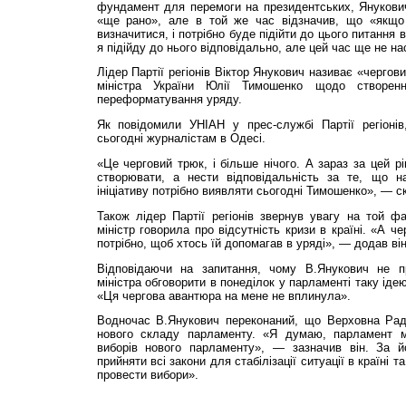
фундамент для перемоги на президентських, Янукович
«ще рано», але в той же час відзначив, що «якщо 
визначитися, і потрібно буде підійти до цього питання 
я підійду до нього відповідально, але цей час ще не на
Лідер Партії регіонів Віктор Янукович називає «чергов
міністра України Юлії Тимошенко щодо створення
переформатування уряду.
Як повідомили УНІАН у прес-службі Партії регіоні
сьогодні журналістам в Одесі.
«Це черговий трюк, і більше нічого. А зараз за цей рі
створювати, а нести відповідальність за те, що н
ініціативу потрібно виявляти сьогодні Тимошенко», — с
Також лідер Партії регіонів звернув увагу на той ф
міністр говорила про відсутність кризи в країні. «А че
потрібно, щоб хтось їй допомагав в уряді», — додав він
Відповідаючи на запитання, чому В.Янукович не п
міністра обговорити в понеділок у парламенті таку ідею,
«Ця чергова авантюра на мене не вплинула».
Водночас В.Янукович переконаний, що Верховна Рад
нового складу парламенту. «Я думаю, парламент 
виборів нового парламенту», — зазначив він. За й
прийняти всі закони для стабілізації ситуації в країні
провести вибори».