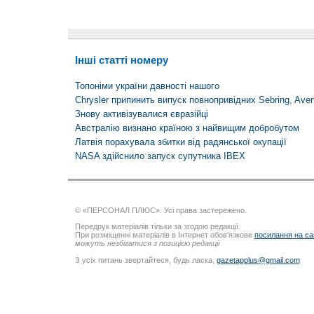
Інші статті номеру
Топоніми україни давності нашого
Chrysler припинить випуск повнопривідних Sebring, Aveng
Знову активізувалися євразійці
Австралію визнано країною з найвищим добробутом
Латвія порахувала збитки від радянської окупації
NASA здійснило запуск супутника IBEX
© «ПЕРСОНАЛ ПЛЮС». Усі права застережено.
Передрук матеріалів тільки за згодою редакції.
При розміщенні матеріалів в Інтернет обов’язкове
посилання на са
можуть незбігатися з позицією редакції
З усіх питань звертайтеся, будь ласка,
gazetapplus@gmail.com