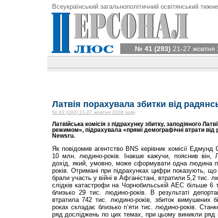
Всеукраїнський загальнополітичний освітянський тижне
№ 41 (293)
21-27 жовтня 
Латвія порахувала збитки від радянсь
№ 41 (293) 21-27 жовтня 2008 року
Латвійська комісія з підрахунку збитку, заподіяного Лат
режимом», підрахувала «прямі демографічні втрати від р
Newsru.
Як повідомив агентство BNS керівник комісії Едмунд
10 млн. людино-років. Інакше кажучи, пояснив він, 
дохід, який, умовно, може сформувати одна людина п
років. Отримані при підрахунках цифри показують, що 
брали участь у війні в Афганістані, втратили 5,2 тис. лю
слідків катастрофи на Чорнобильській АЕС більше 6 ти
близько 29 тис. людино-років. В результаті депорта
втратила 742 тис. людино-років, збиток вимушених б
роках складає близько п’яти тис. людино-років. Стан
ряд досліджень по цих темах, при цьому виникли ряд 