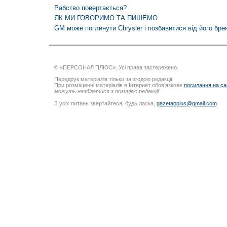
Рабство повертається?
ЯК МИ ГОВОРИМО ТА ПИШЕМО
GM може поглинути Chrysler і позбавитися від його бре
© «ПЕРСОНАЛ ПЛЮС». Усі права застережено.
Передрук матеріалів тільки за згодою редакції.
При розміщенні матеріалів в Інтернет обов’язкове
посилання на са
можуть незбігатися з позицією редакції
З усіх питань звертайтеся, будь ласка,
gazetapplus@gmail.com