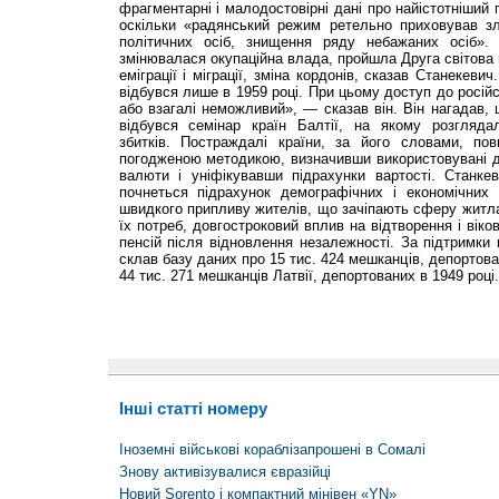
фрагментарні і малодостовірні дані про найістотніший 
оскільки «радянський режим ретельно приховував з
політичних осіб, знищення ряду небажаних осіб».
змінювалася окупаційна влада, пройшла Друга світова в
еміграції і міграції, зміна кордонів, сказав Станекев
відбувся лише в 1959 році. При цьому доступ до росій
або взагалі неможливий», — сказав він. Він нагадав, 
відбувся семінар країн Балтії, на якому розгляда
збитків. Постраждалі країни, за його словами, пов
погодженою методикою, визначивши використовувані дл
валюти і уніфікувавши підрахунки вартості. Станк
почнеться підрахунок демографічних і економічних 
швидкого припливу жителів, що зачіпають сферу житла
їх потреб, довгостроковий вплив на відтворення і вік
пенсій після відновлення незалежності. За підтримки 
склав базу даних про 15 тис. 424 мешканців, депортова
44 тис. 271 мешканців Латвії, депортованих в 1949 році.
Інші статті номеру
Іноземні військові кораблізапрошені в Сомалі
Знову активізувалися євразійці
Новий Sorento і компактний мінівен «YN»