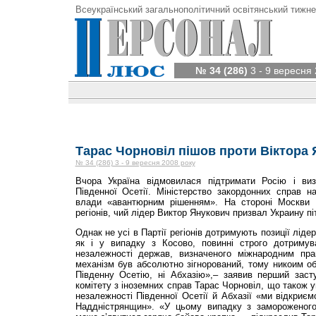
Всеукраїнський загальнополітичний освітянський тижне
№ 34 (286)
3 - 9 вересня 
Тарас Чорновіл пішов проти Віктора
№ 34 (286) 3 - 9 вересня 2008 року
Вчора Україна відмовилася підтримати Росію і виз
Південної Осетії. Міністерство закордонних справ н
влади «авантюрним рішенням». На стороні Москви в
регіонів, чий лідер Виктор Янукович призвал Украину пі
Однак не усі в Партії регіонів дотримують позиції лід
як і у випадку з Косово, повинні строго дотримув
незалежності держав, визначеного міжнародним пр
механізм був абсолютно зігнорований, тому никоим о
Південну Осетію, ні Абхазію»,– заявив перший заст
комітету з іноземних справ Тарас Чорновіл, що також 
незалежності Південної Осетії й Абхазії «ми відкриє
Наддністрянщин». «У цьому випадку з замороженого