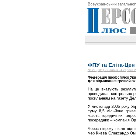
Всеукраїнський загальноп
ФПУ та Еліта-Цен
№ 29 (281) 29 липня - 4 серпня 
Федерація профспілок Укр
для відмивання грошей вк
На це вказують результа
проводила контрольно-р
посиланням на газету Дел
У листопаді 2005 року У
суму 8,5 мільйона гриве
мають юридичних адрес
посередник – компанія Ор
Через півроку після підп
мер Києва Олександр Оме