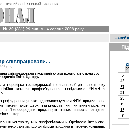
олітичний освітянський тижневик
№ 29 (281)
29 липня - 4 серпня 2008 року
свіжий 
Пі
тр співпрацювали...
2
2008 року
2
аїни співпрацювала з компанією, яка входила в структуру
6
ладників Еліта-Центру.
43
ти перевірки господарської і фінансової діяльності, яку
37
евізійна комісія профоб’єднання, повідомляє УНІАН з
31
о.
25
крпрофздравниця, яка підпорядковується ФПУ, придбала на
19
нь пакети акцій двох підприємств, які, як виявилося, не
, а безпосереднім продавцем цінних паперів виступив
13
хідея Інтер.
7
исання контракту між профспілками й Орхідеєю Інтер екс-
льченко заявив, що ця фірма входила в перелік компаній,