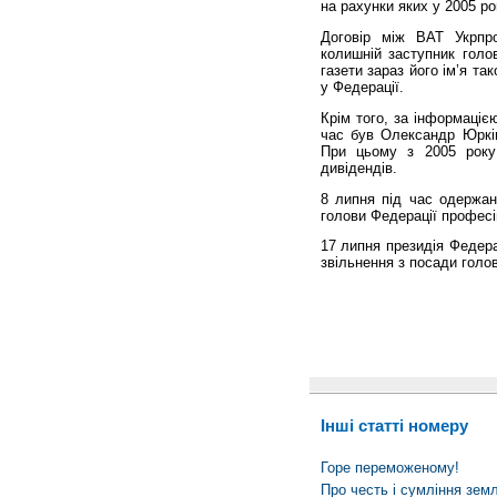
на рахунки яких у 2005 р
Договір між ВАТ Укрпр
колишній заступник гол
газети зараз його ім’я т
у Федерації.
Крім того, за інформаціє
час був Олександр Юркін
При цьому з 2005 року
дивідендів.
8 липня під час одержан
голови Федерації професі
17 липня президія Федера
звільнення з посади голови
Інші статті номеру
Горе переможеному!
Про честь і сумління земл