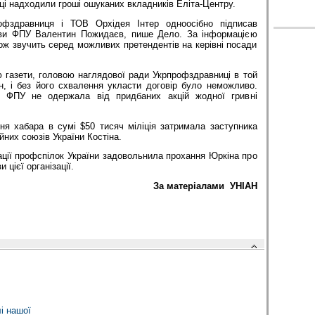
оці надходили гроші ошуканих вкладників Еліта-Центру.
офздравниця і ТОВ Орхідея Інтер одноосібно підписав
ови ФПУ Валентин Пожидаєв, пише Дело. За інформацією
акож звучить серед можливих претендентів на керівні посади
ю газети, головою наглядової ради Укрпрофздравниці в той
, і без його схвалення укласти договір було неможливо.
 ФПУ не одержала від придбаних акцій жодної гривні
ня хабара в сумі $50 тисяч міліція затримала заступника
йних союзів України Костіна.
ції профспілок України задовольнила прохання Юркіна про
 цієї організації.
За матеріалами УНІАН
і нашої