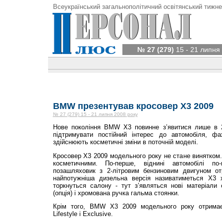
Всеукраїнський загальнополітичний освітянський тижне
№ 27 (279)
15 - 21 липня
BMW презентував кросовер X3 2009
№ 27 (279) 15 - 21 липня 2008 року
Нове покоління BMW X3 повинне з’явитися лише в 2
підтримувати постійний інтерес до автомобіля, фа
здійснюють косметичні зміни в поточній моделі.
Кросовер X3 2009 модельного року не стане винятком. 
косметичними. По-перше, віднині автомобілі по
позашляховик з 2-літровим бензиновим двигуном от
найпотужніша дизельна версія називатиметься X3 x
торкнуться салону - тут з’являться нові матеріали 
(опція) і хромована ручка гальма стоянки.
Крім того, BMW X3 2009 модельного року отримає 
Lifestyle і Exclusive.