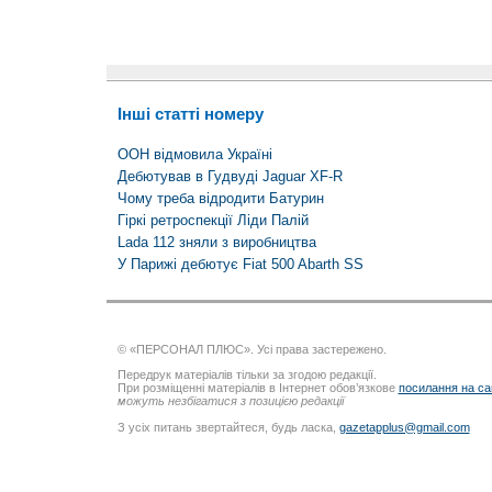
Інші статті номеру
ООН відмовила Україні
Дебютував в Гудвуді Jaguar XF-R
Чому треба відродити Батурин
Гіркі ретроспекції Ліди Палій
Lada 112 зняли з виробництва
У Парижі дебютує Fiat 500 Abarth SS
© «ПЕРСОНАЛ ПЛЮС». Усі права застережено.
Передрук матеріалів тільки за згодою редакції.
При розміщенні матеріалів в Інтернет обов’язкове
посилання на са
можуть незбігатися з позицією редакції
З усіх питань звертайтеся, будь ласка,
gazetapplus@gmail.com