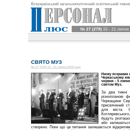
Всеукраїнський загальнополітичний освітянський тижне
№ 27 (279)
15 - 21 липня
СВЯТО МУЗ
№ 27 (279) 15 - 21 липня 2008 року
Низку яскравих 
Черкаському юві
червня – 5 липн
святом Муз.
За два тижні 
різнопланові ф
Черкащини Сер
присвячений ст
для міста. О
Котляревського
будуть розташо
або залишаться
створено. Поки що це питання залишається відкритим. 