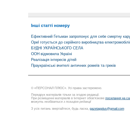
Інші статті номеру
Ефективний Гетьман запропонує для себе смертну кар
Opel готується до серійного виробництва електромобілі
БУДНІ УКРАЇНСЬКОГО СЕЛА
ООН відмовила Україні
Реалізація інтересів дітей
Праукраїнські вчителі античних ромеїв та греків
© «ПЕРСОНАЛ ПЛЮС». Усі права застережено.
Передрук матеріалів тільки за згодою редакції.
При розміщенні матеріалів в Інтернет обов’язкове
посилання на са
можуть незбігатися з позицією редакції
З усіх питань звертайтеся, будь ласка,
gazetapplus@gmail.com