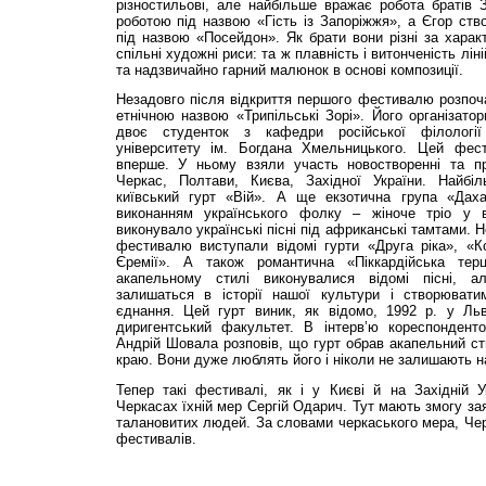
різностильові, але найбільше вражає робота братів 
роботою під назвою «Гість із Запоріжжя», а Єгор ст
під назвою «Посейдон». Як брати вони різні за харак
спільні художні риси: та ж плавність і витонченість лін
та надзвичайно гарний малюнок в основі композиції.
Незадовго після відкриття першого фестивалю розпоч
етнічною назвою «Трипільські Зорі». Його організато
двоє студенток з кафедри російської філології 
університету ім. Богдана Хмельницького. Цей фес
вперше. У ньому взяли участь новостворенні та пр
Черкас, Полтави, Києва, Західної України. Найбіл
київський гурт «Вій». А ще екзотична група «Дах
виконанням українського фолку – жіноче тріо у 
виконувало українські пісні під африканські тамтами. Не
фестивалю виступали відомі гурти «Друга ріка», «
Єремії». А також романтична «Піккардійська тер
акапельному стилі виконувалися відомі пісні, а
залишаться в історії нашої культури і створювати
єднання. Цей гурт виник, як відомо, 1992 р. у Льво
диригентський факультет. В інтерв’ю кореспондент
Андрій Шовала розповів, що гурт обрав акапельний ст
краю. Вони дуже люблять його і ніколи не залишають н
Тепер такі фестивалі, як і у Києві й на Західній У
Черкасах їхній мер Сергій Одарич. Тут мають змогу зая
талановитих людей. За словами черкаського мера, Чер
фестивалів.