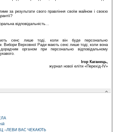
 за результати свого правління своїм майном і своєю
рантії?
льна відповідальність…
ають сенс лише тоді, коли він буде персонально
. Вибори Верховної Ради мають сенс лише тоді, коли вона
 дорадчим органом при персонально відповідальному
лукавого.
Ігор Каганець,
журнал нової еліти «Перехід-IV»
ЕЛА
лій
Ц –ЛЕВИ ВАС ЧЕКАЮТЬ