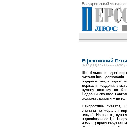
Всеукраїнський загальноп
Ефективний Гетьм
№ 27 (279) 15 - 21 липня 2008 р
Що більше владна верхі
очевидніша деградація 
підприємства, влада втра
державні кордони, якіст
судову систему на бізн
Недавній скандал навкол
охорони здоров’я – це го
Найпростіше сказати, 
злочинці та моральні ви
влади? На щастя, суспіл
відповідальності, в ігно
ними: 1) право керувати м