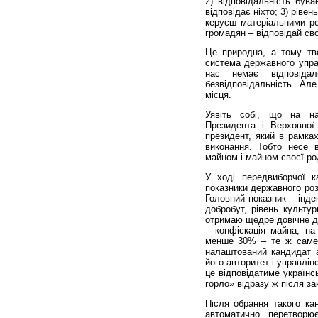
2) відповідальність був
відповідає ніхто; 3) ріве
керуєш матеріальними р
громадян – відповідай св
Це природна, а тому тве
система державного управ
нас немає відповідал
безвідповідальність. Ал
місця.
Уявіть собі, що на на
Президента і Верховної
президент, який в рамках
виконання. Тобто несе в
майном і майном своєї ро
У ході передвиборчої к
показники державного розв
Головний показник – інд
добробут, рівень культу
отримаю щедре довічне д
– конфіскація майна, на
менше 30% – те ж саме 
налаштований кандидат 
його авторитет і управлін
це відповідатиме українс
горло» відразу ж після за
Після обрання такого ка
автоматично перетвор