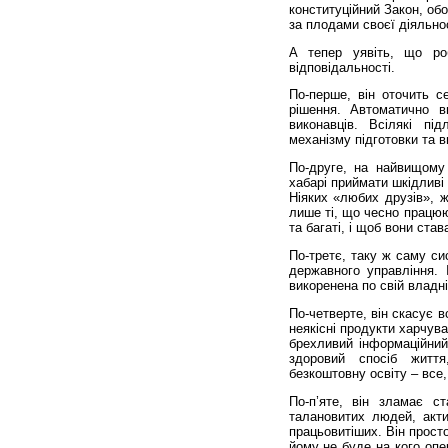
конституційний Закон, об
за плодами своєї діяльнос
А тепер уявіть, що ро
відповідальності.
По-перше, він оточить 
рішення. Автоматично ви
виконавців. Всілякі пі
механізму підготовки та в
По-друге, на найвищому 
хабарі приймати шкідливі
Ніяких «любих друзів», ж
лише ті, що чесно працюю
та багаті, і щоб вони ста
По-третє, таку ж саму си
державного управління. 
викоренена по свій владні
По-четверте, він скасує 
неякісні продукти харчув
брехливий інформаційний
здоровий спосіб життя
безкоштовну освіту – все
По-п’яте, він зламає ст
талановитих людей, акти
працьовитіших. Він прост
йому не буде на кого оп