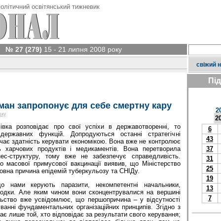
олітичний освітянський тижневик
№ 27 (279)
15 - 21 липня 2008 року
свіжий 
Пі
ан запропонує для себе смертну кару
2
оку
2
вка розповідає про свої успіхи в державотворенні, то
6
державних функцій. Допродуються останні стратегічні
43
чає здатність керувати економікою. Вона вже не контролює
ь харчових продуктів і медикаментів. Вона перетворила
37
ес-структуру, тому вже не забезпечує справедливість.
31
о масової примусової вакцинації виявив, що Міністерство
25
ловна причина епідемій туберкульозу та СНІДу.
19
що нами керують паразити, некомпетентні начальники,
13
родки. Але яким чином вони сконцентрувалися на вершині
7
ьство вже усвідомлює, що першопричина – у відсутності
руванні фундаментальних організаційних принципів. Згідно з
ає лише той, хто відповідає за результати свого керування;