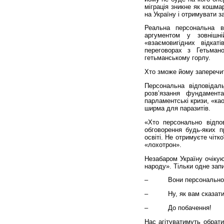
міграція зникне як кошма
на Україну і отримувати з
Реальна персональна в
аргументом у зовнішні
«взаємовигідних відка
переговорах з Гетьма
гетьманському горлу.
Хто зможе йому заперечи
Персональна відповідал
розв’язання фундамент
парламентські кризи, «као
ширма для паразитів.
«Хто персонально відпо
обговорення будь-яких пр
освіті. Не отримуєте чітк
«лохотрон».
Незабаром Україну очікую
народу». Тільки одне зап
– Вони персонально від
– Ну, як вам сказати…
– До побачення!
Нас агітуватимуть обрати