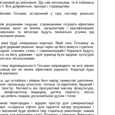
ов’язковий до виконання. Що сам запланував, те й отримаєш
ті. Все добровільно, прозоро і справедливо.
битиме Гетьман, вставлений у таку систему реальної
себе розумними людьми, спроможними готувати ефективні
никає запит на вчених, організаторів і кваліфікованих
длабузники та імітатори будуть безжально усунені від
иконання рішень.
рівні буде ліквідована корупція. Який сенс Гетьману за
 для держави рішення, якщо через це його можуть стратити.
одних «газових схем» і «прихватизацій»! Керувати будуть
ть на мету держави – щоб українці були здорові, культурні
вали все чисельнішими.
стему відповідальності Гетьман запровадить на всіх рівнях
Інакше він не зможе ефективно керувати. Корупція буде
й вертикалі.
все, що ослаблює і вбиває його народ: примусові щеплення,
ання, пропаганду алкоголю, тютюну та наркотиків, брудний і
 простір. Натомість він просуватиме масову фізкультуру,
, профілактичну медицину, дитячу творчість, якісну
, що робить людину досконалішою духом і тілом.
анові перегородки і відкриє простір для самореалізації
вує «соціальні ліфти» для підняття нагору розумніших і
о змушений буде зробити таку соціальну революцію, інакше
ертися для виконання свого Договору з народом. Вимушена