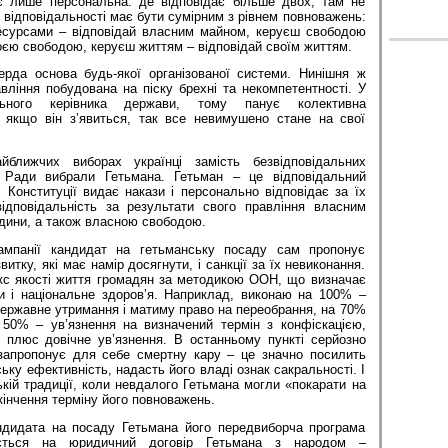
ає лише персональна: де відповідає більше двох, там не
нь відповідальності має бути сумірним з рівнем повноважень:
есурсами – відповідай власним майном, керуєш свободою
оєю свободою, керуєш життям – відповідай своїм життям.
рда основа будь-якої організованої системи. Нинішня ж
ління побудована на піску брехні та некомпетентності. У
ьного керівника держави, тому панує колективна
е якщо він з’явиться, так все невимушено стане на свої
йближчих виборах українці замість безвідповідальних
 Ради вибрали Гетьмана. Гетьман – це відповідальний
 Конституції видає накази і персонально відповідає за їх
ідповідальність за результати свого правління власним
дини, а також власною свободою.
ампанії кандидат на гетьманську посаду сам пропонує
итку, які має намір досягнути, і санкції за їх невиконання.
екс якості життя громадян за методикою ООН, що визначає
ри і національне здоров’я. Наприклад, виконаю на 100% –
ержавне утримання і матиму право на переобрання, на 70%
 50% – ув’язнення на визначений термін з конфіскацією,
плюс довічне ув’язнення. В останньому пункті серйозно
запропонує для себе смертну кару – це значно посилить
ську ефективність, надасть його владі ознак сакральності. І
ькій традиції, коли невдалого Гетьмана могли «покарати на
кінчення терміну його повноважень.
ндидата на посаду Гетьмана його передвиборча програма
юється на юридичний договір Гетьмана з народом –