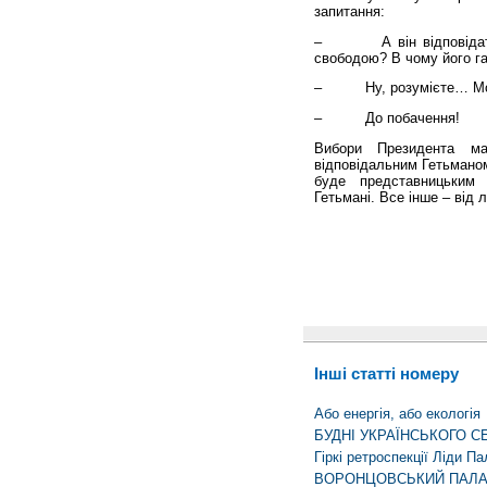
запитання:
– А він відповідатиме
свободою? В чому його га
– Ну, розумієте… Мора
– До побачення!
Вибори Президента м
відповідальним Гетьманом
буде представницьким
Гетьмані. Все інше – від 
Інші статті номеру
Або енергія, або екологія
БУДНІ УКРАЇНСЬКОГО С
Гіркі ретроспекції Ліди Па
ВОРОНЦОВСЬКИЙ ПАЛА