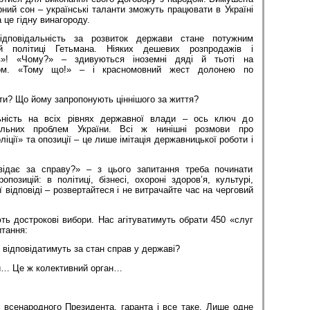
рний сон – українські таланти зможуть працювати в Україні
а це гідну винагороду.
ідповідальність за розвиток держави стане потужним
й політиці Гетьмана. Ніяких дешевих розпродажів і
тів»! «Чому?» – здивуються іноземні дяді й тьоті на
ном. «Тому що!» – і красномовний жест долонею по
ти? Що йому запропонують ціннішого за життя?
ьність на всіх рівнях державної влади – ось ключ до
альних проблем України. Всі ж нинішні розмови про
ліції» та опозиції – це лише імітація державницької роботи і
відає за справу?» – з цього запитання треба починати
опозицій: в політиці, бізнесі, охороні здоров’я, культурі,
ої відповіді – розвертайтеся і не витрачайте час на черговий
ть дострокові вибори. Нас агітуватимуть обрати 450 «слуг
итання:
повідатимуть за стан справ у державі?
 Це ж колективний орган…
 всенародного Президента, гаранта і все таке. Лише одне