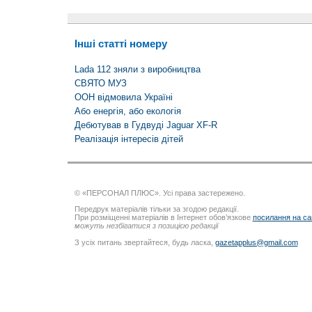
Інші статті номеру
Lada 112 зняли з виробництва
СВЯТО МУЗ
ООН відмовила Україні
Або енергія, або екологія
Дебютував в Гудвуді Jaguar XF-R
Реалізація інтересів дітей
© «ПЕРСОНАЛ ПЛЮС». Усі права застережено.
Передрук матеріалів тільки за згодою редакції.
При розміщенні матеріалів в Інтернет обов’язкове
посилання на са
можуть незбігатися з позицією редакції
З усіх питань звертайтеся, будь ласка,
gazetapplus@gmail.com