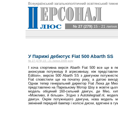
Всеукраїнський загальнополітичний освітянський тижне
№ 27 (279)
15 - 21 липня
У Парижі дебютує Fiat 500 Abarth SS
№ 27 (279) 15 - 21 липня 2008 року
І хоча спортивна версія Abarth Fiat 500 все ще в пе
анонсував потужнішу й агресивнішу, ніж представле
Edition», версію 500 Abarth SS з двигуном потужніст
Fiat сповістили ще на початку року, а датою вихо
Однак тепер генеральний директор Fiat Люка де Ме
представлено на Паризькому Мотор Шоу в жовтні цього
модель обіцяний 160-сильний двигун, де Мео, хитр
«Можливо, й більше». Згідно з Autotelegraaf.nl, моде
двигун. Окрім потужнішого двигуна, нова модель м
змінений передній бампер і колісні диски, вдягнені в гуму