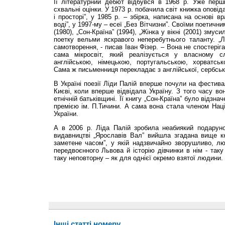
Її літературний дебют відбувся в 1968 р. Уже перші
схвальні оцінки. У 1973 р. побачила світ книжка оповіда
і просторі”, у 1985 р. – збірка, написана на основі в
воді”, у 1997-му – есеї „Без Вітчизни”. Своїми поетичн
(1980), „Сон-Країна” (1994), „Жінка у вікні (2001) змус
поетку вельми яскравого неперебутнього таланту. „Л
самотворення, - писав Іван Фізер. – Вона не спостеріг
сама мікросвіт, який реалізується у власному сл
англійською, німецькою, португальською, хорватськ
Сама ж письменниця перекладає з англійської, сербсько
В Україні поезії Ліди Палій вперше почули на фестивал
Києві, коли вперше відвідала Україну. З того часу во
етнічній батьківщині. Її книгу „Сон-Країна” було відз
премією ім. П.Тичини. А сама вона стала членом Наці
України.
А в 2006 р. Ліда Палій зробила неабиякий подаруно
видавництві „Ярославів Вал” вийшла згадана вище кн
заметене часом”, у якій надзвичайно зворушливо, л
передвоєнного Львова й історію дівчинки в нім - таку 
таку неповторну – як для однієї окремо взятої людини.
Інші статті номеру