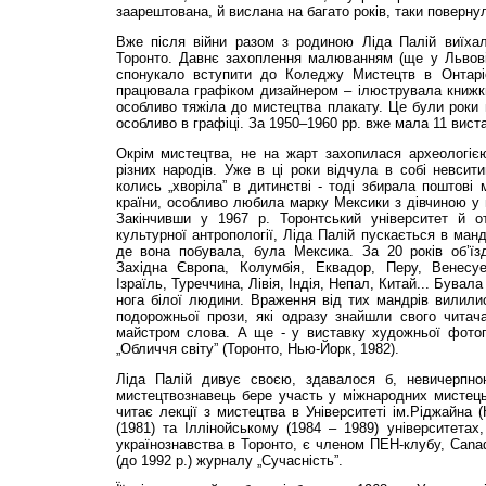
заарештована, й вислана на багато років, таки повернул
Вже після війни разом з родиною Ліда Палій виїха
Торонто. Давнє захоплення малюванням (ще у Львові
спонукало вступити до Коледжу Мистецтв в Онтаріо
працювала графіком дизайнером – ілюструвала книжки
особливо тяжіла до мистецтва плакату. Це були роки н
особливо в графіці. За 1950–1960 рр. вже мала 11 вист
Окрім мистецтва, не на жарт захопилася археологією
різних народів. Уже в ці роки відчула в собі невсити
колись „хворіла” в дитинстві - тоді збирала поштові 
країни, особливо любила марку Мексики з дівчиною у ш
Закінчивши у 1967 р. Торонтський університет й 
культурної антропології, Ліда Палій пускається в ман
де вона побувала, була Мексика. За 20 років об’їз
Західна Європа, Колумбія, Еквадор, Перу, Венесуе
Ізраїль, Туреччина, Лівія, Індія, Непал, Китай... Бувал
нога білої людини. Враження від тих мандрів вилилис
подорожньої прози, які одразу знайшли свого читача
майстром слова. А ще - у виставку художньої фото
„Обличчя світу” (Торонто, Нью-Йорк, 1982).
Ліда Палій дивує своєю, здавалося б, невичерпно
мистецтвознавець бере участь у міжнародних мистець
читає лекції з мистецтва в Університеті ім.Ріджайна 
(1981) та Іллінойському (1984 – 1989) університетах
українознавства в Торонто, є членом ПЕН-клубу, Canadi
(до 1992 р.) журналу „Сучасність”.