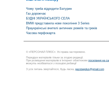
Чому треба відродити Батурин
Газ дорожчає
БУДНІ УКРАЇНСЬКОГО СЕЛА
BMW представила нове покоління 3 Series
Праукраїнські вчителі античних ромеїв та греків
Часова перфокарта
© «ПЕРСОНАЛ ПЛЮС». Усі права застережено.
Передрук матеріалів тільки за згодою редакції.
При розміщенні матеріалів в Інтернет обов’язкове
посилання на са
можуть незбігатися з позицією редакції
З усіх питань звертайтеся, будь ласка,
gazetapplus@gmail.com