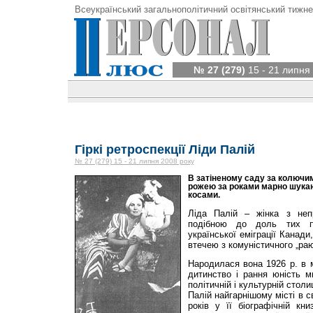
Всеукраїнський загальнополітичний освітянський тижне
№ 27 (279)
15 - 21 липня
Гіркі ретроспекції Ліди Палій
№ 27 (279) 15 - 21 липня 2008 року
В затіненому саду за колючи
рожею за роками марно шукаю
косами.
Ліда Палій – жінка з не
подібною до доль тих пр
української еміграції Канади
втечею з комуністичного „раю
Народилася вона 1926 р. в 
дитинство і рання юність м
політичній і культурній столи
Палій найгарнішому місті в с
років у її біографічній кн