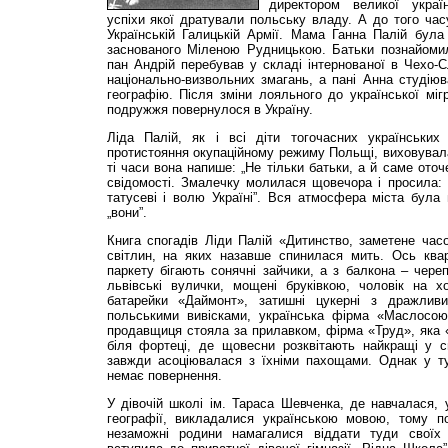
директором великої украї
успіхи якої дратували польську владу. А до того час
Українській Галицькій Армії. Мама Ганна Палій була
заснованого Міленою Рудницькою. Батьки познайомил
пан Андрій перебував у складі інтернованої в Чехо-
національно-визвольних змагань, а пані Анна студіюва
географію. Після зміни лояльного до української мі
подружжя повернулося в Україну.
Ліда Палій, як і всі діти тогочасних українськ
протистояння окупаційному режиму Польщі, виховувала
ті часи вона напише: „Не тільки батьки, а й саме ото
свідомості. Змалечку молилася щовечора і просила: 
татусеві і волю Україні”. Вся атмосфера міста була
„вони”.
Книга спогадів Ліди Палій «Дитинство, заметене час
світлин, на яких назавше спинилася мить. Ось ква
паркету бігають сонячні зайчики, а з балкона – череп
львівські вулички, мощені бруківкою, чоловік на 
батарейки «Даймонт», затишні цукерні з дражлив
польськими вивісками, українська фірма «Маслосою
продавщиця стояла за прилавком, фірма «Труд», яка «
біля фортеці, де щовесни розквітають найкращі у св
завжди асоціювалася з їхніми пахощами. Однак у ту
немає повернення.
У дівочій школі ім. Тараса Шевченка, де навчалася, у
географії, викладалися українською мовою, тому п
незаможні родини намагалися віддати туди своїх 