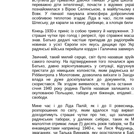
вступила до приватної дівочої гімназії „Рідна Школа”
переважно діти інтелігенції, почасти з відомих укр
познайомилася з Вірою Селянською, в майбутньому 
Вовк. У гімназії панувала атмосфера доброзичлив
особливою теплотою згадає Ліда в часі, після навча
Шлеську, де карали за кожну дрібницю, а хлопців били 
Кінець 1930-х приніс із собою тривогу й напруження. 
страшні чутки про голод і репресії, про справжні масш
знав. Батько дедалі частіше припадав до радіоприй
новинах з усієї Європи хоч якусь дещицю про Укр
радянські війська перейшли кордон і Галичина завмерла
Звичний, такий милий серцю, світ було назавше зруй
самого початку. На підтвердження того почалися аре
Батько, давно зорієнтувавшись у ситуації, відгукну
пристати до німецьких колоністів, яким радянська в
Ріббентропа з Молотовим, дозволила виїхати із Західн
влада не дуже доскіпувалася до документів, т
скористався. Як згодом виявилося, то була остання 
січня 1940 року родина Паліїв назавше залишила с
окупованою Польщею, табори для біженців, епідемії...
свободи.
Мине час і до Ліда Палій, як і до її ровесниць, 
розпорошених по світу, яким вдалося тоді вирват
доходитимуть страшні чутки про тих, що залишил
радянських таборах, у далеких сибірах, таких як 
малолітня отримає лише (!) десять років таборів, чи В
енкаведистами наприкінці 1940-х, чи Леся Федунець
змаганнях, чи Талька Винників, яку розстріляли в Баб