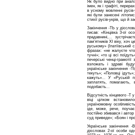
Як було видно при аналі
імен, як і графіті, перер
в усному мовленні русів-
які були занесені літопи
стихії русів-укрів, що й 
Закінчення -ТЬ у дієслов
писав: «Кінцівка 3-ої ос
прадавнині,... зустрічає
пам’ятників XI віку, хоч 
руському» (Іпатіївський 
фразах: «не жалуєте что 
тучні»; «то ці всі поїду
печерські ченці-грамотії
взложать і здраві буду
українське закінчення -Т
текуть»; «Половці ідуть»
кажуть»... У «Руській 
заплатять, помагають, в
подобаєть...
Відсутність кінцевого -Т 
віці цілком встанови
україномовну особливість
іде, може, рече, поуча
постійно збивався і автор
суд приведе»; «Боян і про
Українське закінчення -
дієсловах 2-ої особи од