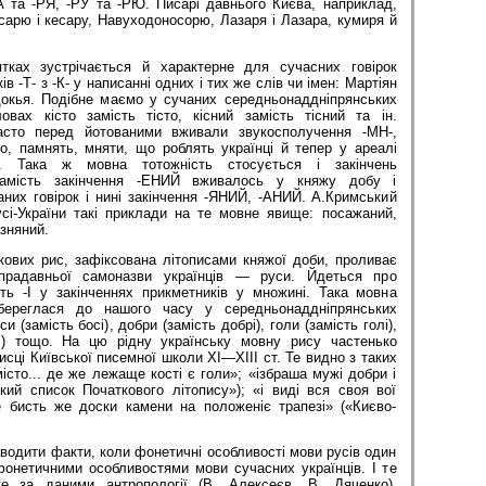
А та -РЯ, -РУ та -РЮ. Писарі давнього Києва, наприклад,
есарю і кесару, Навуходоносорю, Лазаря і Лазара, кумиря й
ятках зустрічається й характерне для сучасних говірок
в -Т- з -К- у написанні одних і тих же слів чи імен: Мартіян
докья. Подібне маємо у сучаних середньонаддніпрянських
овах кісто замість тісто, кісний замість тісний та ін.
часто перед йотованими вживали звукосполучення -МН-,
о, памнять, мняти, що роблять українці й тепер у ареалі
к. Така ж мовна тотожність стосується і закінчень
 замість закінчення -ЕНИЙ вживалось у княжу добу і
них говірок і нині закінчення -ЯНИЙ, -АНИЙ. А.Крим­ський
сі-України такі приклади на те мовне явище: посажаний,
зняний.
кових рис, зафіксована літописами княжої доби, проливає
прадавньої самоназви українців — руси. Йдеться про
ть -І у закінченнях прикметників у множині. Така мовна
збереглася до нашого часу у середньонаддніпрянських
и (замість босі), добри (замість добрі), голи (замість голі),
ні) тощо. На цю рідну українську мовну рису частенько
исці Київської писемної школи XI—XIII ст. Те видно з таких
місто... де же лежаще кості є голи»; «ізбраша мужі добри і
кий список Початкового літопису»); «і виді вся своя вої
е бисть же доски камени на положеніє трапезі» («Києво-
одити факти, коли фонетичні особливості мови русів один
фонетичними особливостями мови сучасних українців. І те
е за даними антропології (В. Алексеєв, В. Дяченко),