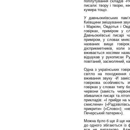
поплутування складів -Р
писали: твору і творю, к
кумира тощо.
У давньокиївських пам’
Київщини змішування звукі
і Маркіян, Овдотья і Ов
говірках, приміром у сл
Давньокиївські писарі 
приміром, у словах мняс
названих вище говіро
дієприкметників, коли
вживається носіями назва
відшукав у рукописах Ру
повітаний, засмоляний, ка
Одна з українських говір
світло на походження 
вживання звуку -И заміс
говіркова особливість 
говірках у словах типу бос
червони (замість черво
збивалися писарі та літоп
прикладів: «І прийде на 
смислени» («Радзівілівсь
прикрити» («Слово»); «н
Печерський патерик»).
Можна було б ще й ще нав
до одного збігаються із 
все не випадково. Адж