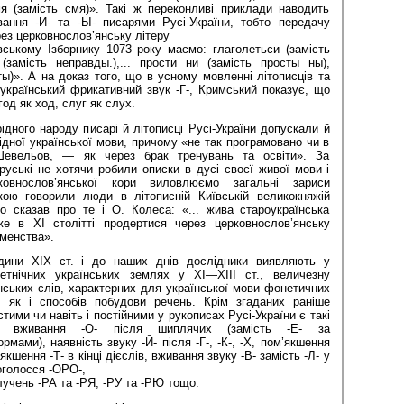
мя (замість смя)». Такі ж переконливі приклади наводить
ання -И- та -Ы- писарями Русі-України, тобто передачу
рез церковнослов’янську літеру
вському Ізборнику 1073 року маємо: глаголетьси (замість
(замість неправды.),... прости ни (замість просты ны),
ты)». А на доказ того, що в усному мовленні літописців та
 український фрикативний звук -Г-, Кримський показує, що
од як ход, слуг як слух.
ідного народу писарі й літописці Русі-України допускали й
рідної української мови, причому «не так програмовано чи в
евельов, — як через брак тренувань та освіти». За
уські не хотячи робили описки в дусі своєї живої мови і
ковнослов’янської кори виловлюємо загальні зариси
кою говорили люди в літописній Київській великокняжій
о сказав про те і О. Колеса: «... жива староукраїнська
е в XI столітті продертися через церковнослов’янську
менства».
дини XIX ст. і до наших днів дослідники виявляють у
етнічних українських землях у ХІ—ХІІІ ст., величезну
їнських слів, характерних для української мови фонетичних
, як і способів побудови речень. Крім згаданих раніше
ими чи навіть і постійними у рукописах Русі-України є такі
як вживання -О- після шиплячих (замість -Е- за
мами), наявність звуку -Й- після -Г-, -К-, -X, пом’якшення
’якшення -Т- в кінці дієслів, вживання звуку -В- замість -Л- у
оголосся -ОРО-,
учень -РА та -РЯ, -РУ та -РЮ тощо.