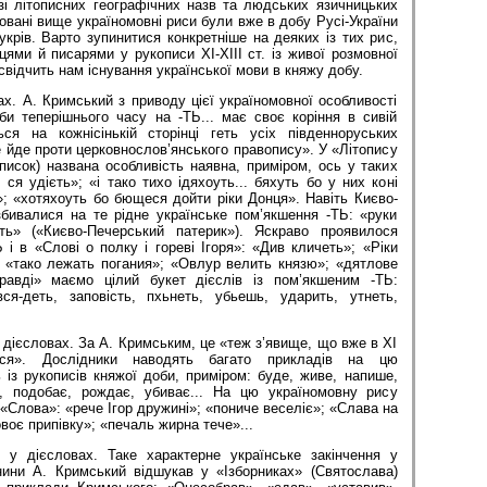
зі літописних географічних назв та людських язичницьких
аховані вище україномовні риси були вже в добу Русі-України
укрів. Варто зупинитися конкретніше на деяких із тих рис,
сцями й писарями у рукописи XI-XIII ст. із живої розмовної
засвідчить нам існування української мови в княжу добу.
ах. А. Кримський з приводу цієї україномовної особливості
оби теперішнього часу на -ТЬ... має своє коріння в сивій
ться на кожнісінькій сторінці геть усіх південноруських
це йде проти церковнослов’янського правопису». У «Літопису
список) названа особливість наявна, приміром, ось у таких
ся удієть»; «і тако тихо ідяхоуть... бяхуть бо у них коні
ть»; «хотяхоуть бо бющеся дойти ріки Донця». Навіть Києво-
 збивалися на те рідне українське пом’якшення -ТЬ: «руки
ть» («Києво-Печерський патерик»). Яскраво проявилося
Ь і в «Слові о полку і гореві Ігоря»: «Див кличеть»; «Ріки
; «тако лежать погания»; «Овлур велить князю»; «дятлове
правді» маємо цілий букет дієслів із пом’якшеним -ТЬ:
ся-деть, заповість, пхьнеть, убьешь, ударить, утнеть,
у дієсловах. За А. Кримським, це «теж з’явище, що вже в XI
лося». Дослідники наводять багато прикладів на цю
 із рукописів княжої доби, приміром: буде, жи­ве, напише,
є, подобає, рождає, убиває... На цю україномовну рису
 «Слова»: «рече Ігор дружині»; «пониче веселіє»; «Слава на
воє припівку»; «печаль жирна те­че»...
В у дієсловах. Таке характерне українське закінчення у
нини А. Кримський відшукав у «Ізборниках» (Святослава)