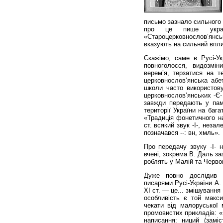
письмо зазнало сильного 
про це пише украї
«Староцерковнослов’янські
вказують на сильний вплив
Скажімо, саме в Русі-Ук
повноголосся, видозмін
верем’я, терзатися на т
церковнослов’янська абет
школи часто використову
церковнослов’янських -Є- т
завжди передають у пам’я
території України на баг
«Традиція фонетичного на
ст. всякий звук -І-, незал
позначався --: вн, хмль».
Про передачу звуку -І- н
вчені, зокрема В. Даль за
роблять у Малій та Червон
Дуже повно дослідив о
писарями Русі-України А.
XI ст. — це... змішування 
особливість є той макс
чекати від малоруської
промовистих прикладів: «
написання: ниций (замі