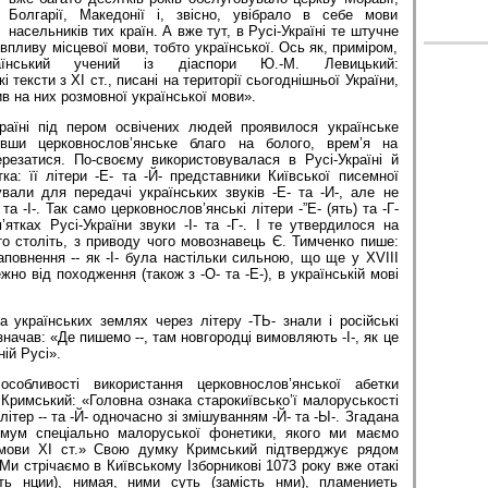
Болгарії, Македонії і, звісно, увібрало в себе мови
насельників тих країн. А вже тут, в Русі-Україні те штучне
впливу місцевої мови, тобто української. Ось як, приміром,
нський учений із діаспори Ю.-М. Левицький:
 тексти з XI ст., писані на території сьогоднішньої України,
 на них розмовної української мо­ви».
раїні під пером освічених людей проявилося українське
ивши церковнослов’янське благо на болого, врем’я на
ерезатися. По-своєму використовувалася в Русі-Україні й
ка: її літери -Е- та -Й- представники Київської писемної
вали для передачі українських звуків -Е- та -И-, але не
а -І-. Так само церковнослов’янські літери -”Е- (ять) та -Г-
тках Русі-України звуки -І- та -Г-. І те утвердилося на
ато століть, з приводу чого мовознавець Є. Тимченко пише:
повнення -- як -І- була настільки сильною, що ще у XVIII
ежно від походження (також з -О- та -Е-), в українській мові
а українських землях через літеру -ТЬ- знали і російські
значав: «Де пишемо --, там новгородці вимовляють -І-, як це
ій Русі».
собливості використання церковнослов’янської абетки
 Кримський: «Головна ознака старокиївсько’ї малоруськості
літер -- та -Й- одночасно зі змішуванням -Й- та -Ы-. Згадана
имум спеціально малоруської фонетики, якого ми маємо
 мови XI ст.» Свою думку Кримський підтверджує рядом
Ми стрічаємо в Київському Ізборникові 1073 року вже отакі
сть нции), нимая, ними суть (замість нми), пламениеть