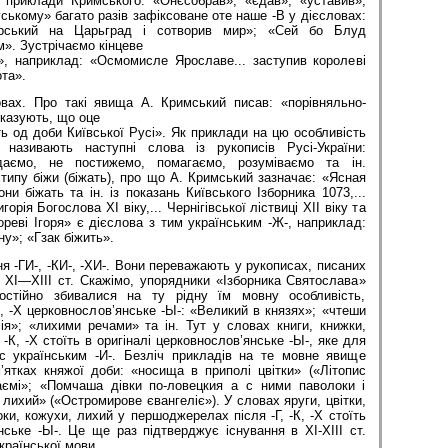
ь приклади Кримського: «Онєсобрав», «єдав», «уставив»,
уському» багато разів зафіксоване оте наше -В у дієсловах:
рський на Царьград і сотворив мир»; «Сей бо Блуд
». Зустрічаємо кінцеве
і», наприклад: «Осмомисле Ярославе... заступив королеві
та».
вах. Про такі явища А. Кримський писав: «порівняльно-
оказують, що оце
ь од доби Київської Русі». Як приклади на цю особливість
називають наступні слова із рукописів Русі-України:
 даємо, не постижемо, помагаємо, розуміваємо та ін.
типу біжи (біжать), про що А. Кримський зазначає: «Ясная
ни біжать та ін. із показань Київського Ізборника 1073,...
горія Богослова XI віку,... Чернігівської ліствиці XII віку та
гореві Ігоря» є дієслова з тим українським -Ж-, наприклад:
ну»; «Гзак біжить».
ня -ГИ-, -КИ-, -ХИ-. Вони переважають у рукописах, писаних
 XI—XIII ст. Скажімо, упорядники «Ізборника Святослава»
постійно збивалися на ту рідну їм мовну особливість,
К, -X церковнослов’янське -Ы-: «Великий в князях»; «чтеши
ія»; «лихими речами» та ін. Тут у словах книги, книжки,
 -К, -X стоїть в оригіналі церковнослов’янське -Ы-, яке для
с українським -И-. Безліч прикладів на те мовне явище
’ятках княжої доби: «носища в приполі цвітки» («Літопис
аємі»; «Помчаша дівки по-ловецкия а с ними паволоки і
 лихий» («Остромирове євангеліє»). У словах яруги, цвітки,
оки, кожухи, лихий у першоджерелах після -Г, -К, -X стоїть
ське -Ы-. Це ще раз підтверджує існування в ХІ-ХІІІ ст.
країнської мови.