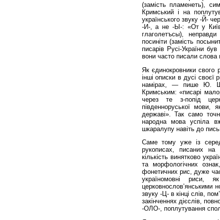
(замість пламенеть), си
Кримський і на поплутув
українського звуку -Й- че
-И-, а не -Ы-: «От у Киї
глаголетъсы), неправди 
посиніти (замість посыни
писарів Русі-України був
вони часто писали слова г
Як єдинокровники свого р
інші описки в дусі своєї 
намірах, — пише Ю. Ш
Кримським: «писарі малор
через те з-попід цер
південноруської мови, я
державі». Так само точн
народна мова успіла вж
шкаралупу навіть до пись
Саме тому уже із сере
рукописах, писаних на 
кількість винятково укра
та морфологічних ознак
фонетичних рис, дуже част
україномовні риси, 
церковнослов’янськими нор
звуку -Ц- в кінці слів, пом
закінченнях дієслів, повн
-ОЛО-, поплутування спол