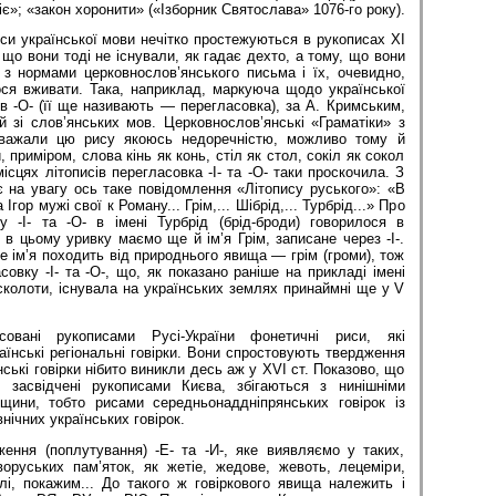
»; «закон хоронити» («Ізборник Святослава» 1076-го року).
риси української мови нечітко простежуються в рукописах ХІ
 що вони тоді не існували, як гадає дехто, а тому, що вони
з нормами церковнослов’янського письма і їх, очевидно,
ся вживати. Така, наприклад, маркуюча щодо української
- в -О- (її ще називають — перегласовка), за А. Кримським,
й зі слов’янських мов. Церковнослов’янські «Граматіки» з
 вважали цю рису якоюсь недоречністю, можливо тому й
 приміром, слова кінь як конь, стіл як стол, сокіл як сокол
ісцях літописів перегласовка -І- та -О- таки проскочила. З
 на увагу ось таке повідомлення «Літопису руського»: «В
а Ігор мужі свої к Роману... Грім,... Шібрід,... Турбрід...» Про
у -І- та -О- в імені Турбрід (брід-броди) говорилося в
 в цьому уривку маємо ще й ім’я Грім, записане через -І-.
е ім’я походить від природнього явища — грім (громи), тож
овку -І- та -О-, що, як показано раніше на прикладі імені
 сколоти, існувала на українських землях принаймні ще у V
овані рукописами Русі-України фонетичні риси, які
аїнські регіональні говірки. Вони спростовують твердження
нські говірки нібито виникли десь аж у XVI ст. Показово, що
і засвідчені рукописами Києва, збігаються з нинішніми
щини, тобто рисами середньонаддніпрянських говірок із
нічних українських говірок.
ення (поплутування) -Е- та -И-, яке виявляємо у таких,
воруських пам’яток, як жетіе, жедове, жевоть, лецеміри,
лі, покажим... До такого ж говіркового явища належить і