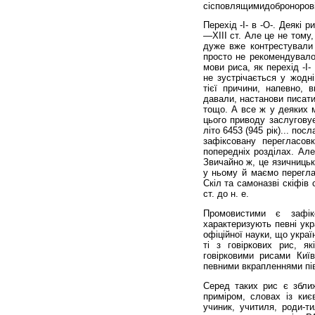
сісповлящимидоброноровіє
Перехід -І- в -О-. Деякі 
—ХІІІ ст. Але це не тому,
дуже вже контрестували 
просто не рекомендувало
мови риса, як перехід -І
не зустрічається у жодні
тієї причини, напевно,
давали, настанови писати,
тощо. А все ж у деяких м
цього приводу заслуговує
літо 6453 (945 рік)... посл
зафіксовану перегласовк
попередніх розділах. Але
Звичайно ж, це язичницьк
у ньому й маємо переглас
Скіл та самоназві скіфів
ст. до н. е.
Промовистими є зафікс
характеризують певні укр
офіційної науки, що украї
ті з говіркових рис, як
говірковими рисами Київ
певними вкрапленнями пів
Серед таких рис є зближ
приміром, словах із киє
учиник, учитиля, роди-ти