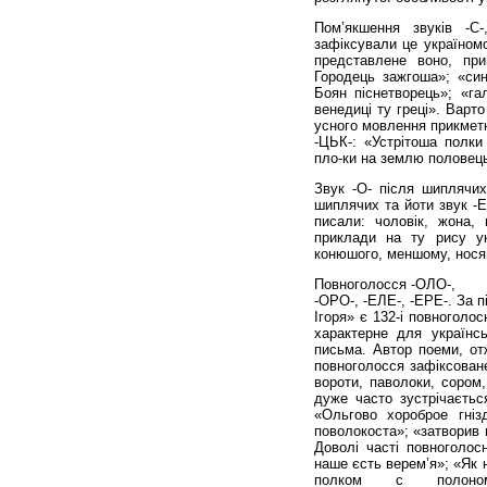
Пом’якшення звуків -С-
зафіксували це україномо
представлене воно, при
Городець зажгоша»; «син
Боян піснетворець»; «гал
венедиці ту греці». Варт
усного мовлення прикметн
-ЦЬК-: «Устрітоша полки
пло-ки на землю половец
Звук -О- після шиплячих
шиплячих та йоти звук -Е-
писали: чоловік, жона, 
приклади на ту рису ук
конюшого, меншому, нося
Повноголосся -ОЛО-,
-ОРО-, -ЕЛЕ-, -ЕРЕ-. За п
Ігоря» є 132-і повноголо
характерне для українсь
письма. Автор поеми, отж
повноголосся зафіксоване 
вороти, паволоки, сором,
дуже часто зустрічаєтьс
«Ольгово хороброе гніз
поволокоста»; «затворив 
Доволі часті повноголос
наше єсть верем’я»; «Як 
полком с полоном»