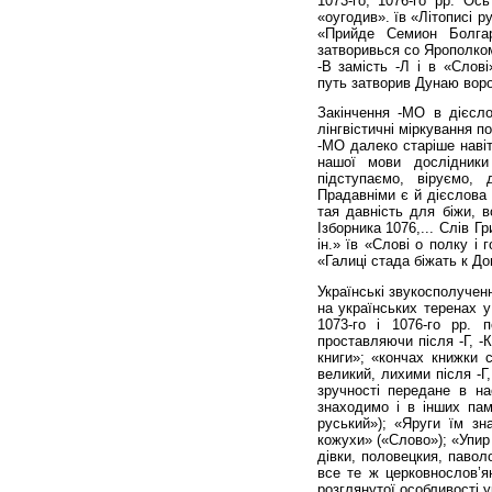
1073-го, 1076-го рр. Ос
«оугодив». їв «Літописі р
«Прийде Семион Болга
затворивься со Ярополком
-В замість -Л і в «Слов
путь затворив Дунаю воро
Закінчення -МО в дієсло
лінгвістичні міркування п
-МО далеко старіше навіт
нашої мови дослідники 
підступаємо, віруємо,
Прадавніми є й дієслова 
тая давність для біжи, во
Ізборника 1076,... Слів Гри
ін.» їв «Слові о полку і 
«Галиці стада біжать к До
Українські звукосполучен
на українських теренах у
1073-го і 1076-го рр. 
проставляючи після -Г, -
книги»; «кончах книжки с
великий, лихими після -Г,
зручності передане в на
знаходимо і в інших пам
руський»); «Яруги їм зн
кожухи» («Слово»); «Упир
дівки, половецкия, павол
все те ж церковнослов’ян
розглянутої особливості у