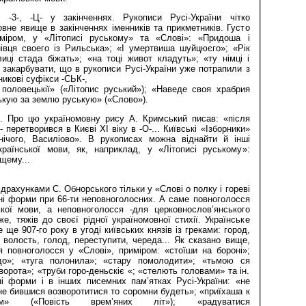
, -3-, -Ц- у закінченнях. Рукописи Русі-України чітко
вне явище в закінченнях іменників та прикметників. Густо
міром, у «Літописі руському» та «Слові»: «Придоша і
івця своего із Рильська»; «І умертвиша шуйцюєго»; «Рік
иці стада біжать»; «на тоці живот кладуть»; «ту німці і
о закарбувати, що в рукописи Русі-України уже потрапили з
икові суфікси -СЬК-,
 половецькії» («Літопис руський»); «Наведе своя храбрия
ькую за землю руськую» («Слово»).
. Про цю україномовну рису А. Кримський писав: «після
 перетворився в Києві XI віку в -О-... Київські «Ізборники»
нічого, Василіово». В рукописах можна віднайти й інші
раїнської мови, як, наприклад, у «Літописі руському»:
щему...
ідрахунками С. Обнорського тільки у «Слові о полку і гореві
сні форми при 66-ти неповноголосних. А саме повноголосся
кої мови, а неповноголосся -для церковнослов’янського
е, тяжів до своєї рідної україномовної стихії. Українське
ще 907-го року в угоді київських князів із греками: город,
 волость, голод, переступити, череда... Як сказано вище,
я повноголосся у «Слові», приміром: «стоїши на бороні»;
до»; «туга полонила»; «стару помолодити»; «тьмою ся
ворота»; «труби горо-деньскіє «; «стелють головами» та ін.
ні форми і в інших писемних пам’ятках Русі-України: «не
не бившися возворотитися то соромни будеть»; «приїхаша к
 («Повість врем’яних літ»); «радуватися