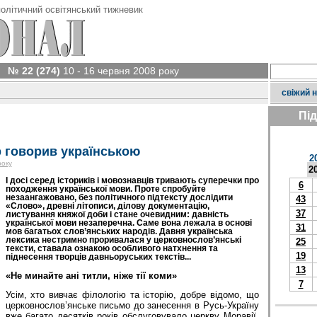
олітичний освітянський тижневик
№ 22 (274)
10 - 16 червня 2008 року
свіжий 
Пі
 говорив українською
2
року
2
І досі серед істориків і мовознавців тривають суперечки про
6
походження української мови. Проте спробуйте
незаангажовано, без політичного підтексту дослідити
43
«Слово», древні літописи, ділову документацію,
37
листування княжої доби і стане очевидним: давність
української мови незаперечна. Саме вона лежала в основі
31
мов багатьох слов’янських народів. Давня українська
лексика нестримно проривалася у церковнослов’янські
25
тексти, ставала ознакою особливого натхнення та
19
піднесення творців давньоруських текстів...
13
«Не минайте ані титли, ніже тії коми»
7
Усім, хто вивчає філологію та історію, добре відомо, що
церковнослов’янське письмо до занесення в Русь-Україну
вже багато десятків років обслуговувало церкву Моравії,