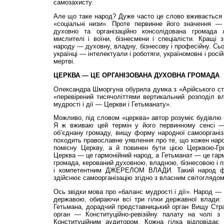
самозахисту.
Але що таке народ? Дуже часто це слово вживається 
«соціальні низи». Проте первинне його значення — 
духовно та організаційно консолідована громада
мислителі і воїни, бізнесмени і спеціалісти. Кращі 
народу — духовну, владну, бізнесову і професійну. Сьо
українці — інтелектуали і роботяги, україномовні і росій
мертві.
ЦЕРКВА — ЦЕ ОРГАНІЗОВАНА ДУХОВНА ГРОМАДА
Олександра Шморгуна обурила думка з «Арійського ста
«перевірений тисячоліттями вертикальний розподіл в
мудрості і дії — Церкви і Гетьманату».
Можливо, під словом «церква» автор розуміє будівлю
Я ж вживаю цей термін у його первинному сенсі — 
об’єднану громаду, вищу форму народної самоорганіза
походить православне уявлення про те, що кожен нар
помісну Церкву, а й повинен бути цією Церквою-Гр
Церква — це гармонійний народ, а Гетьманат — це гар
громада, керований духовною, владною, бізнесовою і 
і компетентним ДЖЕРЕЛОМ ВЛАДИ. Такий народ ф
здійснює самоорганізацію згідно з власним світоглядо
Ось звідки мова про «баланс мудрості і дії». Народ —
державою, обираючи всі три гілки державної влади: 
Гетьмана, дорадчий представницький орган Вищу Стра
орган — Конституційно-ревізійну палату на чолі з
Конституційним аудитором. Кожна гілка відповідає