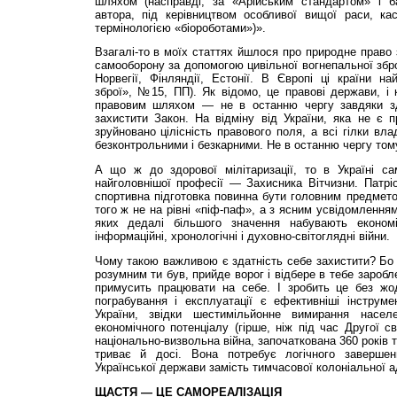
шляхом (насправді, за «Арійським стандартом» і б
автора, під керівництвом особливої вищої раси, ка
термінологією «біороботами»)».
Взагалі-то в моїх статтях йшлося про природне право
самооборону за допомогою цивільної вогнепальної збр
Норвегії, Фінляндії, Естонії. В Європі ці країни най
зброї», №15, ПП). Як відомо, це правові держави, і
правовим шляхом — не в останню чергу завдяки зд
захистити Закон. На відміну від України, яка не є 
зруйновано цілісність правового поля, а всі гілки вл
безконтрольними і безкарними. Не в останню чергу том
А що ж до здорової мілітаризації, то в Україні с
найголовнішої професії — Захисника Вітчизни. Патріо
спортивна підготовка повинна бути головним предмет
того ж не на рівні «піф-паф», а з ясним усвідомленням
яких дедалі більшого значення набувають економічні
інформаційні, хронологічні і духовно-світоглядні війни.
Чому такою важливою є здатність себе захистити? Бо і
розумним ти був, прийде ворог і відбере в тебе заробл
примусить працювати на себе. І зробить це без жод
пограбування і експлуатації є ефективніші інструме
України, звідки шестимільйонне вимирання насел
економічного потенціалу (гірше, ніж під час Другої св
національно-визвольна війна, започаткована 360 років
триває й досі. Вона потребує логічного заверше
Української держави замість тимчасової колоніальної ад
ЩАСТЯ — ЦЕ САМОРЕАЛІЗАЦІЯ