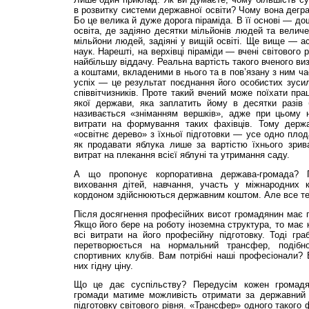
в розвитку системи державної освіти? Чому вона дегра
Бо це велика й дуже дорога піраміда. В її основі — до
освіта, де задіяно десятки мільйонів людей та величе
мільйони людей, задіяні у вищій освіті. Ще вище — ас
наук. Нарешті, на верхівці піраміди — вчені світового
найбільшу віддачу. Реальна вартість такого вченого ви
а коштами, вкладеними в нього та в пов’язану з ним ча
успіх — це результат поєднання його особистих зусил
співвітчизників. Проте такий вчений може поїхати пра
якої держави, яка заплатить йому в десятки разів 
називається «зніманням вершків», адже при цьому н
витрати на формування таких фахівців. Тому держ
«освітнє дерево» з їхньої підготовки — усе одно пло
як продавати яблука лише за вартістю їхнього зрива
витрат на плекання всієї яблуні та утримання саду.
А що пропонує корпоративна держава-громада? 
виховання дітей, навчання, участь у міжнародних 
кордоном здійснюються державним коштом. Але все те
Після досягнення професійних висот громадянин має 
Якщо його бере на роботу іноземна структура, то має 
всі витрати на його професійну підготовку. Тоді гра
перетворюється на нормальний трансфер, подібн
спортивних клубів. Вам потрібні наші професіонали? 
них гідну ціну.
Що це дає суспільству? Передусім кожен громадя
громади матиме можливість отримати за державний 
підготовку світового рівня. «Трансфер» одного такого 