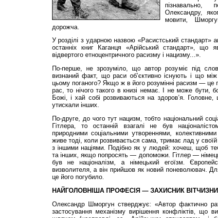
пізнавально, 
Олександру, як
мовити, Шморгу
дорожча.
У розділі з ударною назвою «Расистський стандарт» а
останніх книг Каганця «Арійський стандарт», що 
відвертого етноцентричного расизму і нацизму...».
По-перше, не зрозуміло, що автор розуміє під сло
визнаний факт, що раси об’єктивно існують і що між
цьому поганого? Якщо ж в його розумінні расизм — це 
рас, то нічого такого в книзі немає. І не може бути, 
Божі, і хай собі розвиваються на здоров’я. Головне
утискали інших.
По-друге, до чого тут нацизм, тобто національний соц
Гітлера, то останній взагалі не був націоналісто
природними соціальними утвореннями, колективними
живе тоді, коли розвивається сама, тримає лад у своїй 
з іншими націями. Подібно як у людей: хочеш, щоб т
та інших, якщо попросять — допоможи. Гітлер — німецьк
був не націоналізм, а німецький егоїзм. Європей
визволителя, а він прийшов як новий поневолювач. Для
це його погубило.
НАЙГОЛОВНІША ПРОФЕСІЯ — ЗАХИСНИК ВІТЧИЗНИ
Олександр Шморгун стверджує: «Автор фактично рату
застосування механізму вирішення конфліктів, що в