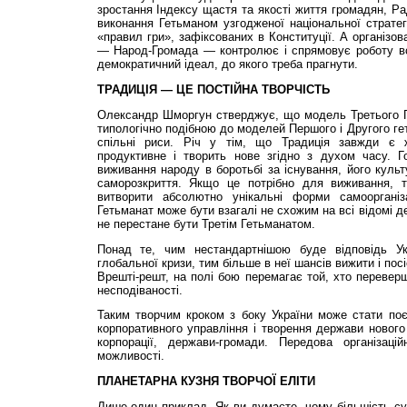
зростання Індексу щастя та якості життя громадян, Ра
виконання Гетьманом узгодженої національної страте
«правил гри», зафіксованих в Конституції. А організо
— Народ-Громада — контролює і спрямовує роботу всі
демократичний ідеал, до якого треба прагнути.
ТРАДИЦІЯ — ЦЕ ПОСТІЙНА ТВОРЧІСТЬ
Олександр Шморгун стверджує, що модель Третього 
типологічно подібною до моделей Першого і Другого гет
спільні риси. Річ у тім, що Традиція завжди є 
продуктивне і творить нове згідно з духом часу. 
виживання народу в боротьбі за існування, його культу
саморозкриття. Якщо це потрібно для виживання, т
витворити абсолютно унікальні форми самоорганіза
Гетьманат може бути взагалі не схожим на всі відомі де
не перестане бути Третім Гетьманатом.
Понад те, чим нестандартнішою буде відповідь Ук
глобальної кризи, тим більше в неї шансів вижити і посі
Врешті-решт, на полі бою перемагає той, хто переверш
несподіваності.
Таким творчим кроком з боку України може стати поє
корпоративного управління і творення держави новог
корпорації, держави-громади. Передова організаці
можливості.
ПЛАНЕТАРНА КУЗНЯ ТВОРЧОЇ ЕЛІТИ
Лише один приклад. Як ви думаєте, чому більшість су