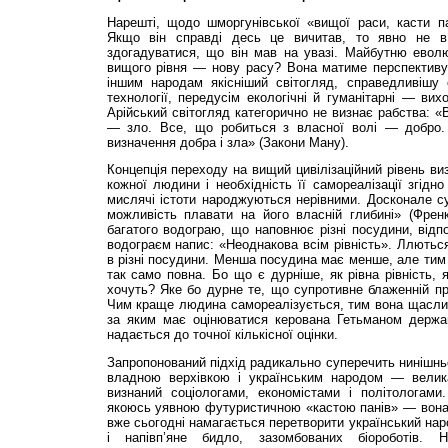
Нарешті, щодо шморгунівської «вищої раси, касти па
Якщо він справді десь це вичитав, то явно не 
здогадуватися, що він мав на увазі. Майбутню евол
вищого рівня — нову расу? Вона матиме перспективу
іншим народам якісніший світогляд, справедливішу с
технології, передусім екологічні й гуманітарні — вих
Арійський світогляд категорично не визнає рабства: «
— зло. Все, що робиться з власної волі — добро. 
визначення добра і зла» (Закони Ману).
Концепція переходу на вищий цивілізаційний рівень ви
кожної людини і необхідність її самореалізації згідн
мислячі істоти народжуються нерівними. Досконале с
можливість плавати на його власній глибині» (Френк
багатого водограю, що наповнює різні посудини, відпо
водограєм напис: «Неоднакова всім рівність». Ллються 
в різні посудини. Менша посудина має менше, але тим
так само повна. Бо що є дурніше, як рівна рівність, 
хочуть? Яке бо дурне те, що супротивне блаженній при
Чим краще людина самореалізується, тим вона щаслив
за яким має оцінюватися керована Гетьманом держа
надається до точної кількісної оцінки.
Запропонований підхід радикально суперечить нинішньо
владною верхівкою і українським народом — велика
визнаний соціологами, економістами і політологам
якоюсь уявною футуристичною «кастою панів» — вона в
вже сьогодні намагається перетворити український нар
і напівп’яне бидло, зазомбованих біороботів. Н