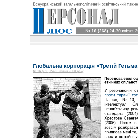
Всеукраїнський загальнополітичний освітянський тижне
№ 16 (268)
24-30 квітня 2
Глобальна корпорація «Третій Гетьма
№ 16 (268) 24-30 квітня 2008 року
Передова еволюці
етнічних спільнот
У резонансній ст
проти тиранії то
Плюс», №13, 2
інтелектуал О
ненав’язливу рек
стандарт» (200
Хрестове Євангел
(2006). Проте 
зовсім розібрався
приписав мені те,
внести потрібні 