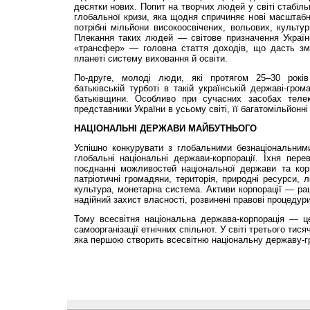
десятки нових. Попит на творчих людей у світі стабіль
глобальної кризи, яка щодня спричиняє нові масштабн
потрібні мільйони високоосвічених, вольових, культур
Плекання таких людей — світове призначення України,
«трансфер» — головна стаття доходів, що дасть зм
планеті систему виховання й освіти.
По-друге, молоді люди, які протягом 25–30 рокі
батьківській турботі в такій українській державі-гром
батьківщини. Особливо при сучасних засобах телек
представники України в усьому світі, її багатомільйонні 
НАЦІОНАЛЬНІ ДЕРЖАВИ МАЙБУТНЬОГО
Успішно конкурувати з глобальними безнаціональни
глобальні національні держави-корпорації. Їхня пер
поєднанні можливостей національної держави та кор
патріотичні громадяни, територія, природні ресурси, л
культура, монетарна система. Активи корпорації — ра
надійний захист власності, розвинені правові процедур
Тому всесвітня національна держава-корпорація — 
самоорганізації етнічних спільнот. У світі третього тис
яка першою створить всесвітню національну державу-г