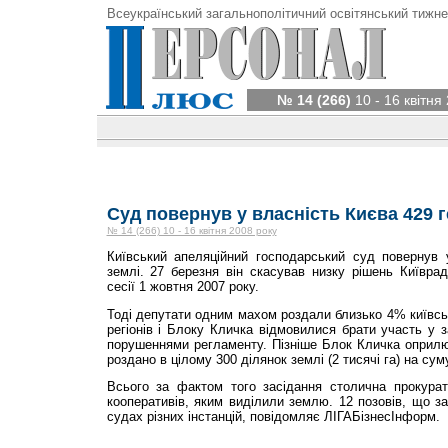
Всеукраїнський загальнополітичний освітянський тижне
№ 14 (266)
10 - 16 квітня
Суд повернув у власність Києва 429 г
№ 14 (266) 10 - 16 квітня 2008 року
Київський апеляційний господарський суд повернув 
землі. 27 березня він скасував низку рішень Київра
сесії 1 жовтня 2007 року.
Тоді депутати одним махом роздали близько 4% київськ
регіонів і Блоку Кличка відмовилися брати участь у з
порушеннями регламенту. Пізніше Блок Кличка оприлю
роздано в цілому 300 ділянок землі (2 тисячі га) на сум
Всього за фактом того засідання столична прокура
кооперативів, яким виділили землю. 12 позовів, що за
судах різних інстанцій, повідомляє ЛIГАБiзнес­Iнформ.