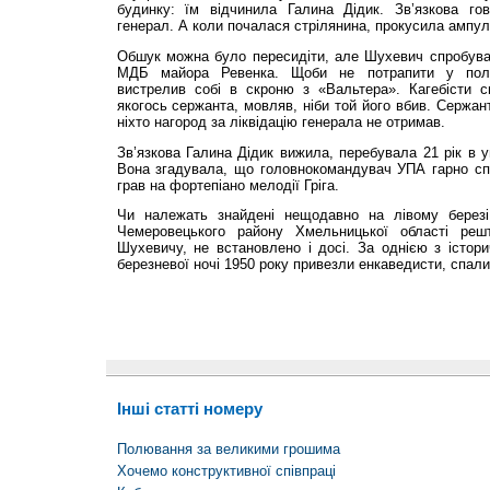
будинку: їм відчинила Галина Дідик. Зв’язкова го
генерал. А коли почалася стрілянина, прокусила ампул
Обшук можна було пересидіти, але Шухевич спробува
МДБ майора Ревенка. Щоби не потрапити у поло
вистрелив собі в скроню з «Вальтера». Кагебісти 
якогось сержанта, мовляв, ніби той його вбив. Сержан
ніхто нагород за ліквідацію генерала не отримав.
Зв’язкова Галина Дідик вижила, перебувала 21 рік в у
Вона згадувала, що головнокомандувач УПА гарно спі
грав на фортепіано мелодії Гріга.
Чи належать знайдені нещодавно на лівому березі
Чемеровецького району Хмельницької області реш
Шухевичу, не встановлено і досі. За однією з істор
березневої ночі 1950 року привезли енкаведисти, спали
Інші статті номеру
Полювання за великими грошима
Хочемо конструктивної співпраці