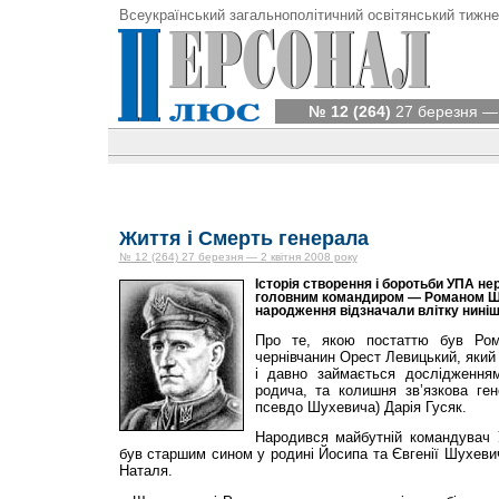
Всеукраїнський загальнополітичний освітянський тижне
№ 12 (264)
27 березня — 
Життя і Смерть генерала
№ 12 (264) 27 березня — 2 квітня 2008 року
Історія створення і боротьби УПА нер
головним командиром — Романом Шу
народження відзначали влітку ниніш
Про те, якою постаттю був Ро
чернівчанин Орест Левицький, який
і давно займається дослідженням
родича, та колишня зв’язкова ге
псевдо Шухевича) Дарія Гусяк.
Народився майбутній командувач 
був старшим сином у родині Йосипа та Євгенії Шухев
Наталя.