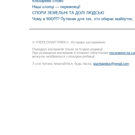
Кобзареве слово
Наші хлопці — переможці!
СПОРИ ЗЕМЕЛЬНІ ТА ДОЛІ ЛЮДСЬКІ
Чому в МАУП? Путівник для тих, хто обирає майбутнє, т
© «ПЕРСОНАЛ ПЛЮС». Усі права застережено.
Передрук матеріалів тільки за згодою редакції.
При розміщенні матеріалів в Інтернет обов’язкове
посилання на са
можуть незбігатися з позицією редакції
З усіх питань звертайтеся, будь ласка,
gazetapplus@gmail.com