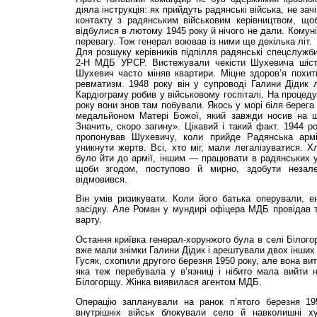
діяла інструкція: як прийдуть радянські війська, не за
контакту з радянським військовим керівництвом, щоб
відбулися в лютому 1945 року й нічого не дали. Комун
перевагу. Тож генерал воював із ними ще декілька літ.
Для розшуку керівників підпілля радянські спец­служб
2-Н МДБ УРСР. Вистежували чекісти Шухевича шість
Шухевич часто міняв квартири. Міцне здоров’я похитну
ревматизм. 1948 року він у супроводі Галини Дідик л
Кардіограму робив у військовому госпіталі. На процеду
року вони знов там побували. Якось у морі біля берег
медальйоном Матері Божої, який завжди носив на ш
Значить, скоро загину». Цікавий і такий факт. 1944 р
пропонував Шухевичу, коли прийде Радянська арм
уникнути жертв. Всі, хто міг, мали легалізуватися. Х
було йти до армії, іншим — працювати в радянських у
щоби згодом, поступово й мирно, здобути незал
відмовився.
Він умів ризикувати. Коли його батька оперували, е
засідку. Але Роман у мундирі офіцера МДБ провідав 
варту.
Остання криївка генерал-хорунжого була в селі Білого
вже мали знімки Галини Дідик і арештували двох інших 
Гусяк, схопили другого березня 1950 року, але вона вит
яка теж перебувала у в’язниці і нібито мала вийти 
Білогорщу. Жінка виявилася агентом МДБ.
Операцію запланували на ранок п’ятого березня 195
внутрішніх військ блокували село й навколишні х