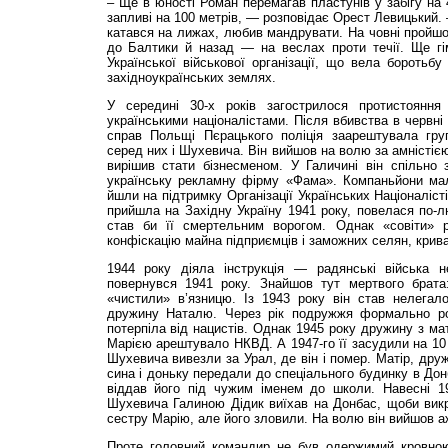
– Ще в юності Роман перемагав пластунів у забігу на 
запливі на 100 метрів, — розповідає Орест Левицький.
катався на лижах, любив мандрувати. На човні пройшов
до Балтики й назад — на веслах проти течії. Ще г
Української військової організації, що вела боротьб
західноукраїнських землях.
У середині 30-х років загострилося протистоянн
українськими націоналістами. Після вбивства в червні 
справ Польщі Пєрацького поліція заарештувала групу
серед них і Шухевича. Він вийшов на волю за амністією
вирішив стати бізнесменом. У Галичині він спільно
українську рекламну фірму «Фама». Компаньйони мал
йшли на підтримку Організації Українських Націоналіст
прийшла на Західну Україну 1941 року, повелася по-
став би її смертельним ворогом. Однак «совіти» р
конфіскацію майна підприємців і заможних селян, крив
1944 року діяла інструкція — радянські війська 
повернувся 1941 року. Знайшов тут мертвого брата
«чистили» в’язницю. Із 1943 року він став нелегал
дружину Наталю. Через рік подружжя формально р
потерпіла від нацистів. Однак 1945 року дружину з ма
Марією арештувало НКВД. А 1947-го її засудили на 10 
Шухевича вивезли за Урал, де він і помер. Матір, дру
сина і доньку передали до спеціального будинку в Донб
віддав його під чужим іменем до школи. Навесні 1
Шухевича Галиною Дідик виїхав на Донбас, щоби викр
сестру Марію, але його зловили. На волю він вийшов а
Проте головний командир не був одержимий кровно